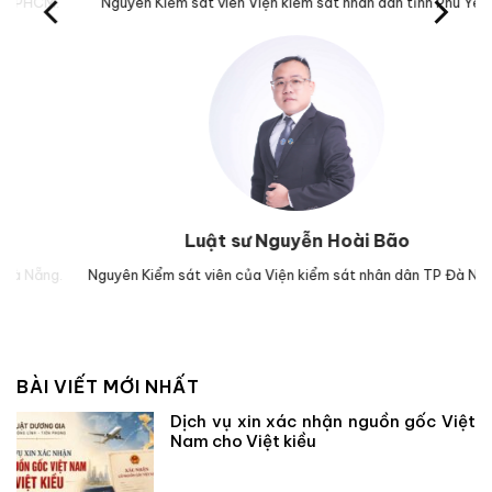
M.
Nguyên Kiểm sát viên Viện kiểm sát nhân dân tỉnh Phú Yên.
Trư
Luật sư Nguyễn Hoài Bão
g.
Nguyên Kiểm sát viên của Viện kiểm sát nhân dân TP Đà Nẵng.
Lu
BÀI VIẾT MỚI NHẤT
Dịch vụ xin xác nhận nguồn gốc Việt
Nam cho Việt kiều