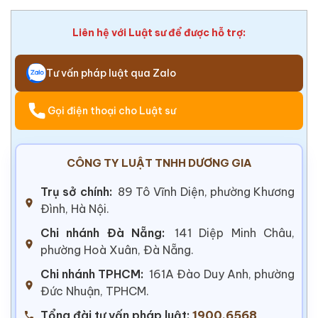
Liên hệ với Luật sư để được hỗ trợ:
Tư vấn pháp luật qua Zalo
Gọi điện thoại cho Luật sư
CÔNG TY LUẬT TNHH DƯƠNG GIA
Trụ sở chính:
89 Tô Vĩnh Diện, phường Khương
Đình, Hà Nội.
Chi nhánh Đà Nẵng:
141 Diệp Minh Châu,
phường Hoà Xuân, Đà Nẵng.
Chi nhánh TPHCM:
161A Đào Duy Anh, phường
Đức Nhuận, TPHCM.
Tổng đài tư vấn pháp luật:
1900.6568