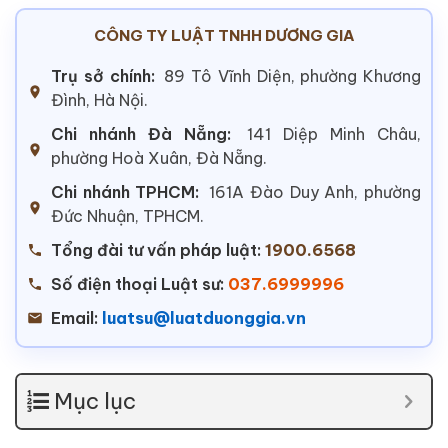
CÔNG TY LUẬT TNHH DƯƠNG GIA
Trụ sở chính:
89 Tô Vĩnh Diện, phường Khương
Đình, Hà Nội.
Chi nhánh Đà Nẵng:
141 Diệp Minh Châu,
phường Hoà Xuân, Đà Nẵng.
Chi nhánh TPHCM:
161A Đào Duy Anh, phường
Đức Nhuận, TPHCM.
Tổng đài tư vấn pháp luật:
1900.6568
Số điện thoại Luật sư:
037.6999996
Email:
luatsu@luatduonggia.vn
Mục lục