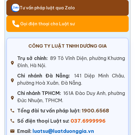
Tư vấn pháp luật qua Zalo
Gọi điện thoại cho Luật sư
CÔNG TY LUẬT TNHH DƯƠNG GIA
Trụ sở chính:
89 Tô Vĩnh Diện, phường Khương
Đình, Hà Nội.
Chi nhánh Đà Nẵng:
141 Diệp Minh Châu,
phường Hoà Xuân, Đà Nẵng.
Chi nhánh TPHCM:
161A Đào Duy Anh, phường
Đức Nhuận, TPHCM.
Tổng đài tư vấn pháp luật:
1900.6568
Số điện thoại Luật sư:
037.6999996
Email:
luatsu@luatduonggia.vn