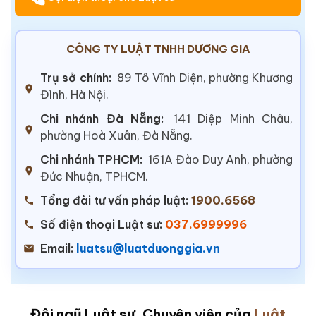
CÔNG TY LUẬT TNHH DƯƠNG GIA
Trụ sở chính:
89 Tô Vĩnh Diện, phường Khương
Đình, Hà Nội.
Chi nhánh Đà Nẵng:
141 Diệp Minh Châu,
phường Hoà Xuân, Đà Nẵng.
Chi nhánh TPHCM:
161A Đào Duy Anh, phường
Đức Nhuận, TPHCM.
Tổng đài tư vấn pháp luật:
1900.6568
Số điện thoại Luật sư:
037.6999996
Email:
luatsu@luatduonggia.vn
Đội ngũ Luật sư, Chuyên viên của
Luật