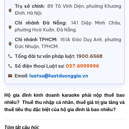
Trụ sở chính:
89 Tô Vĩnh Diện, phường Khương
Đình, Hà Nội.
Chi nhánh Đà Nẵng:
141 Diệp Minh Châu,
phường Hoà Xuân, Đà Nẵng.
Chi nhánh TPHCM:
161A Đào Duy Anh, phường
Đức Nhuận, TPHCM.
Tổng đài tư vấn pháp luật:
1900.6568
Số điện thoại Luật sư:
037.6999996
Email:
luatsu@luatduonggia.vn
Hộ gia đình kinh doanh karaoke phải nộp thuế bao
nhiêu? Thuế thu nhập cá nhân, thuế giá trị gia tăng và
thuế tiêu thụ đặc biệt của hộ gia đình là bao nhiêu?
Tóm tắt câu hỏi: