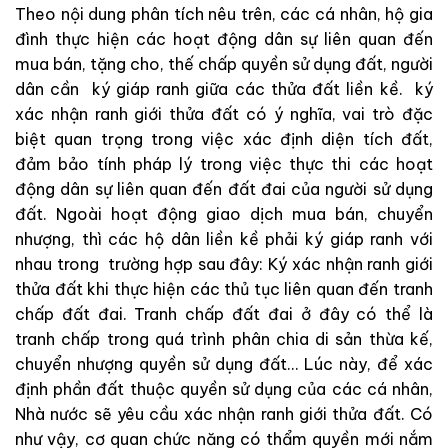
Theo nội dung phân tích nêu trên, các cá nhân, hộ gia
đình thực hiện các hoạt động dân sự liên quan đến
mua bán, tặng cho, thế chấp quyền sử dụng đất, người
dân cần ký giáp ranh giữa các thửa đất liền kề. ký
xác nhận ranh giới thửa đất có ý nghĩa, vai trò đặc
biệt quan trọng trong việc xác định diện tích đất,
đảm bảo tính pháp lý trong việc thực thi các hoạt
động dân sự liên quan đến đất đai của người sử dụng
đất. Ngoài hoạt động giao dịch mua bán, chuyển
nhượng, thì các hộ dân liền kề phải ký giáp ranh với
nhau trong trường hợp sau đây: Ký xác nhận ranh giới
thửa đất khi thực hiện các thủ tục liên quan đến tranh
chấp đất đai. Tranh chấp đất đai ở đây có thể là
tranh chấp trong quá trình phân chia di sản thừa kế,
chuyển nhượng quyền sử dụng đất… Lúc này, để xác
định phần đất thuộc quyền sử dụng của các cá nhân,
Nhà nước sẽ yêu cầu xác nhận ranh giới thửa đất. Có
như vậy, cơ quan chức năng có thẩm quyền mới nắm