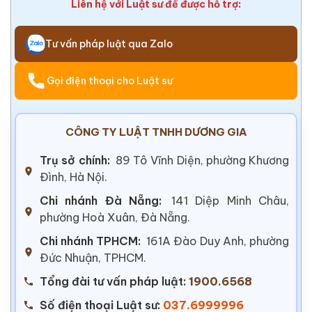
Liên hệ với Luật sư để được hỗ trợ:
Tư vấn pháp luật qua Zalo
Gọi điện thoại cho Luật sư
CÔNG TY LUẬT TNHH DƯƠNG GIA
Trụ sở chính:
89 Tô Vĩnh Diện, phường Khương
Đình, Hà Nội.
Chi nhánh Đà Nẵng:
141 Diệp Minh Châu,
phường Hoà Xuân, Đà Nẵng.
Chi nhánh TPHCM:
161A Đào Duy Anh, phường
Đức Nhuận, TPHCM.
Tổng đài tư vấn pháp luật:
1900.6568
Số điện thoại Luật sư:
037.6999996