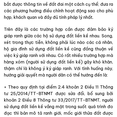
bắt được thông tin về đất đai một cách cụ thể; đưa ra
các phương hướng điều chỉnh hoạt động sao cho phù
hợp, khách quan và đầy đủ tính pháp lý nhất.
Trên đây là các trường hợp cần được đảm bảo ký
giáp ranh giữa các hộ sử dụng đất liền kề nhau. Song,
xét trong thực tiễn, không phải lúc nào các cá nhân,
hộ gia đình sử dụng đất liền kề cũng đồng thuận về
việc ký giáp ranh với nhau. Có rất nhiều trường hợp mà
hàng xóm (người sử dụng đất liền kề) gây khó khăn,
thậm chí là không ý ký giáp ranh. Với tình huống này,
hướng giải quyết mà người dân có thể hướng đến là:
+ Theo quy định tại điểm 2.4 khoản 2 Điều 11 Thông
tư 25/2014/TT-BTNMT được sửa đổi, bổ sung bởi
khoản 2 Điều 8 Thông tư 33/2017/TT-BTNMT, người
sử dụng đất liền kề vắng mặt trong suốt quá trình đo
đạc thì bản mô tả ranh giới, mốc giới thửa đất được