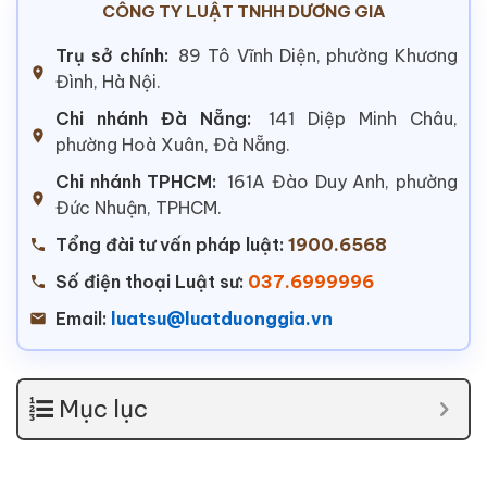
CÔNG TY LUẬT TNHH DƯƠNG GIA
Trụ sở chính:
89 Tô Vĩnh Diện, phường Khương
Đình, Hà Nội.
Chi nhánh Đà Nẵng:
141 Diệp Minh Châu,
phường Hoà Xuân, Đà Nẵng.
Chi nhánh TPHCM:
161A Đào Duy Anh, phường
Đức Nhuận, TPHCM.
Tổng đài tư vấn pháp luật:
1900.6568
Số điện thoại Luật sư:
037.6999996
Email:
luatsu@luatduonggia.vn
Mục lục