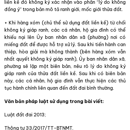
liền kề đó không ký xác nhận vào phần “lý do không
đồng ý” trong bản mô tả ranh giới, mốc giới thửa đất.
+ Khi hàng xóm (chủ thể sử dụng đất liền kề) từ chối
không ký giáp ranh, các cá nhân, hộ gia đình có thể
khiếu nại lên Ủy ban nhân dân xã (phường) nơi có
miếng đất để được hỗ trợ xử lý. Sau khi tiến hành can
thiệp, hòa giải mà không thành (bên hàng xóm vẫn
nhất quyết không ký giáp ranh), Ủy ban nhân dân xã,
phường sẽ lập một biên bản, nêu rõ lý do không ký
giáp ranh của thửa đất liền kề. Sau khi có biên bản
này, các cá nhân, hộ gia đình vẫn thực hiện các thủ
tục hành chính liên quan đến đất đai bình thường.
Văn bản pháp luật sử dụng trong bài viết:
Luật đất đai 2013;
Thông tư 33/2017/TT-BTNMT.