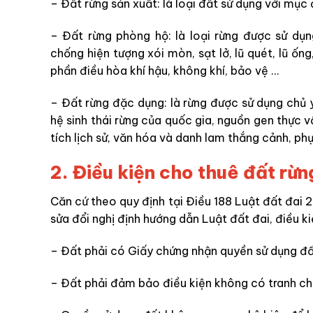
–
Đất rừng sản xuất: là loại đất sử dụng với mục
– Đất rừng phòng hộ: là loại rừng được sử d
chống hiện tượng xói mòn, sạt lở, lũ quét, lũ ốn
phần điều hòa khí hậu, không khí, bảo vệ …
– Đất rừng đặc dụng: là rừng được sử dụng chủ 
hệ sinh thái rừng của quốc gia, nguồn gen thực 
tích lịch sử, văn hóa và danh lam thắng cảnh, phục
2. Điều kiện cho thuê đất rừn
Căn cứ theo quy định tại Điều 188
Luật đất đai 
sửa đổi nghị định hướng dẫn Luật đất đai, điều 
– Đất phải có Giấy chứng nhận quyền sử dụng đất,
– Đất phải đảm bảo điều kiện không có tranh ch