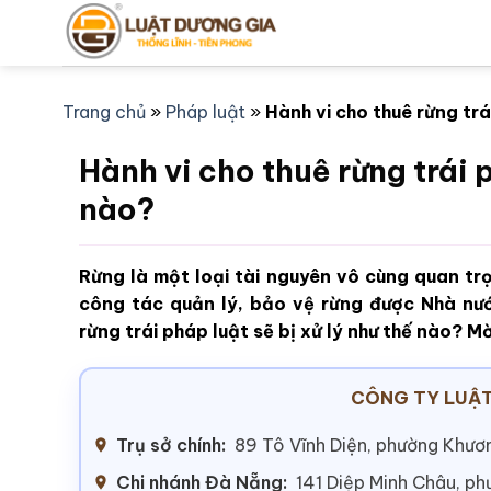
Bỏ
qua
nội
dung
Trang chủ
»
Pháp luật
»
Hành vi cho thuê rừng trá
Hành vi cho thuê rừng trái p
nào?
Rừng là một loại tài nguyên vô cùng quan tr
công tác quản lý, bảo vệ rừng được Nhà nướ
rừng trái pháp luật sẽ bị xử lý như thế nào? M
CÔNG TY LUẬT
Trụ sở chính:
89 Tô Vĩnh Diện, phường Khươn
Chi nhánh Đà Nẵng:
141 Diệp Minh Châu, p