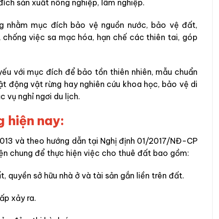
 đích sản xuất nông nghiệp, lâm nghiệp.
ụng nhằm mục đích bảo vệ nguồn nước, bảo vệ đất,
g, chống việc sa mạc hóa, hạn chế các thiên tai, góp
yếu với mục đích để bảo tồn thiên nhiên, mẫu chuẩn
vật động vật rừng hay nghiên cứu khoa học, bảo vệ di
 vụ nghỉ ngơi du lịch.
g hiện nay:
2013 và theo hướng dẫn tại Nghị định 01/2017/NĐ-CP
kiện chung để thực hiện việc cho thuê đất bao gồm:
 quyền sở hữu nhà ở và tài sản gắn liền trên đất.
ấp xảy ra.