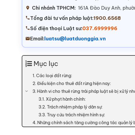
Chi nhánh TPHCM:
161A Đào Duy Anh, phư
Tổng đài tư vấn pháp luật:
1900.6568
Số điện thoại Luật sư:
037.6999996
Email:
luatsu@luatduonggia.vn
Mục lục
1. Các loại đất rừng:
2. Điều kiện cho thuê đất rừng hiện nay:
3. Hành vi cho thuê rừng trái pháp luật sẽ bị xử lý n
3.1. Xử phạt hành chính:
3.2. Trách nhiệm pháp lý dân sự:
3.3. Truy cứu trách nhiệm hình sự:
4. Những chính sách tăng cường công tác quản lý 