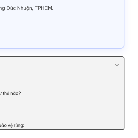
ờng Đức Nhuận, TPHCM.
hư thế nào?
bảo vệ rừng: