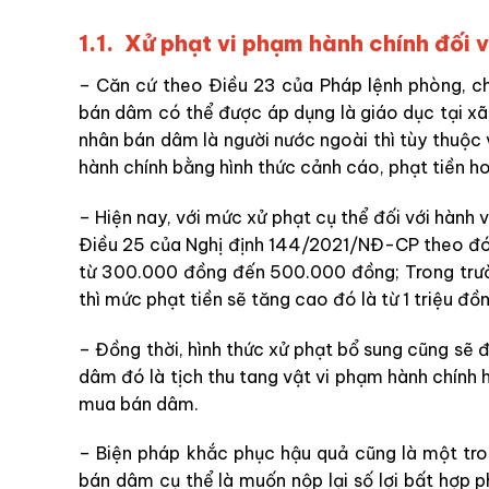
1.1. Xử phạt vi phạm hành chính đối 
– Căn cứ theo Điều 23 của Pháp lệnh phòng, ch
bán dâm có thể được áp dụng là giáo dục tại xã
nhân bán dâm là người nước ngoài thì tùy thuộc 
hành chính bằng hình thức cảnh cáo, phạt tiền h
– Hiện nay, với mức xử phạt cụ thể đối với hành 
Điều 25 của Nghị định 144/2021/NĐ-CP theo đó 
từ 300.000 đồng đến 500.000 đồng; Trong trườ
thì mức phạt tiền sẽ tăng cao đó là từ 1 triệu đồ
– Đồng thời, hình thức xử phạt bổ sung cũng sẽ 
dâm đó là tịch thu tang vật vi phạm hành chính 
mua bán dâm.
– Biện pháp khắc phục hậu quả cũng là một tro
bán dâm cụ thể là muốn nộp lại số lợi bất hợp 