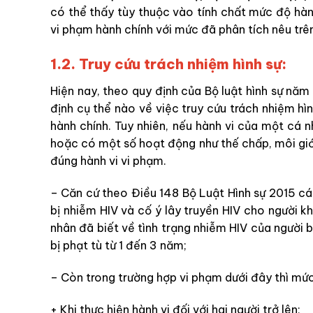
có thể thấy tùy thuộc vào tính chất mức độ hàn
vi phạm hành chính với mức đã phân tích nêu trê
1.2. Truy cứu trách nhiệm hình sự:
Hiện nay, theo quy định của Bộ luật hình sự nă
định cụ thể nào về việc truy cứu trách nhiệm h
hành chính. Tuy nhiên, nếu hành vi của một cá
hoặc có một số hoạt động như thế chấp, môi giới
đúng hành vi vi phạm.
– Căn cứ theo Điều 148 Bộ Luật Hình sự 2015 cá
bị nhiễm HIV và cố ý lây truyền HIV cho người 
nhân đã biết về tình trạng nhiễm HIV của người b
bị phạt tù từ 1 đến 3 năm;
– Còn trong trường hợp vi phạm dưới đây thì mức
+ Khi thực hiện hành vi đối với hai người trở lên;