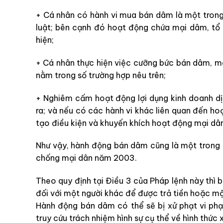
+ Cá nhân có hành vi mua bán dâm là một trong
luật; bên cạnh đó hoạt động chứa mại dâm, t
hiện;
+ Cá nhân thực hiện việc cưỡng bức bán dâm, m
nằm trong số trường hợp nêu trên;
+ Nghiêm cấm hoạt động lợi dụng kinh doanh dị
ra; và nếu có các hành vi khác liên quan đến h
tạo điều kiện và khuyến khích hoạt động mại dâm
Như vậy, hành động bán dâm cũng là một trong 
chống mại dân năm 2003.
Theo quy định tại Điều 3 của Pháp lệnh này thì 
đối với một người khác để được trả tiền hoặc mộ
Hành động bán dâm có thể sẽ bị xử phạt vi phạ
truy cứu trách nhiệm hình sự cụ thể về hình thức 