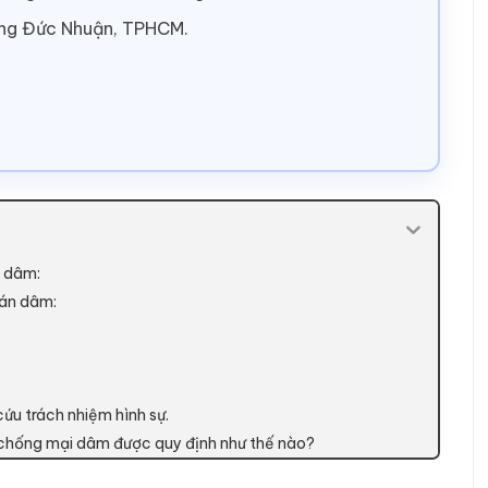
ờng Đức Nhuận, TPHCM.
n dâm:
bán dâm:
cứu trách nhiệm hình sự.
, chống mại dâm được quy định như thế nào?