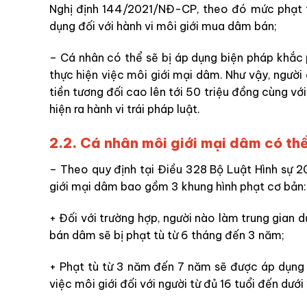
Nghị định 144/2021/NĐ-CP, theo đó mức phạt t
dụng đối với hành vi môi giới mua dâm bán;
– Cá nhân có thể sẽ bị áp dụng biện pháp khắc 
thực hiện việc môi giới mại dâm. Như vậy, người
tiền tương đối cao lên tới 50 triệu đồng cùng với 
hiện ra hành vi trái pháp luật.
2.2. Cá nhân môi giới mại dâm có thể 
– Theo quy định tại Điều 328 Bộ Luật Hình sự 20
giới mại dâm bao gồm 3 khung hình phạt cơ bản:
+ Đối với trường hợp, người nào làm trung gian 
bán dâm sẽ bị phạt tù từ 6 tháng đến 3 năm;
+ Phạt tù từ 3 năm đến 7 năm sẽ được áp dụng 
việc môi giới đối với người từ đủ 16 tuổi đến dưới 