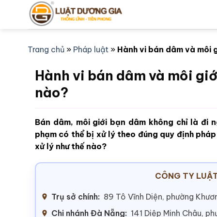
Bỏ
qua
nội
dung
Trang chủ
»
Pháp luật
»
Hành vi bán dâm và môi g
Hành vi bán dâm và môi giới
nào?
Bán dâm, môi giới bạn dâm không chỉ là đi ng
phạm có thể bị xử lý theo đúng quy định pháp
xử lý như thế nào?
CÔNG TY LUẬT
Trụ sở chính:
89 Tô Vĩnh Diện, phường Khươn
Chi nhánh Đà Nẵng:
141 Diệp Minh Châu, p