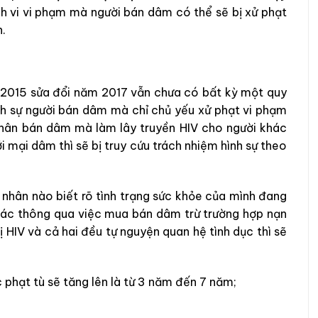
h vi vi phạm mà người bán dâm có thể sẽ bị xử phạt
n.
m 2015 sửa đổi năm 2017 vẫn chưa có bất kỳ một quy
ình sự người bán dâm mà chỉ chủ yếu xử phạt vi phạm
 nhân bán dâm mà làm lây truyền HIV cho người khác
 mại dâm thì sẽ bị truy cứu trách nhiệm hình sự theo
 nhân nào biết rõ tình trạng sức khỏe của mình đang
khác thông qua việc mua bán dâm trừ trường hợp nạn
ị HIV và cả hai đều tự nguyện quan hệ tình dục thì sẽ
 phạt tù sẽ tăng lên là từ 3 năm đến 7 năm;