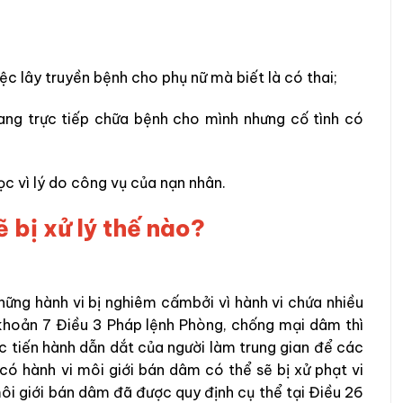
;
ệc lây truyền bệnh cho phụ nữ mà biết là có thai;
ang trực tiếp chữa bệnh cho mình nhưng cố tình có
ọc vì lý do công vụ của nạn nhân.
ẽ bị xử lý thế nào?
hững hành vi bị nghiêm cấmbởi vì hành vi chứa nhiều
 khoản 7 Điều 3 Pháp lệnh Phòng, chống mại dâm thì
c tiến hành dẫn dắt của người làm trung gian để các
ó hành vi môi giới bán dâm có thể sẽ bị xử phạt vi
môi giới bán dâm đã được quy định cụ thể tại Điều 26