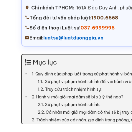
Chi nhánh TPHCM:
161A Đào Duy Anh, phư
Tổng đài tư vấn pháp luật:
1900.6568
Số điện thoại Luật sư:
037.6999996
Email:
luatsu@luatduonggia.vn
Mục lục
1. Quy định của pháp luật trong xử phạt hành vi bá
1.1. Xử phạt vi phạm hành chính đối với hành vi 
1.2. Truy cứu trách nhiệm hình sự:
2. Hành vi môi giới mại dâm sẽ bị xử lý thế nào?
2.1. Xử phạt vi phạm hành chính:
2.2. Cá nhân môi giới mại dâm có thể sẽ bị truy 
3. Trách nhiệm của cá nhân, gia đình trong phòng