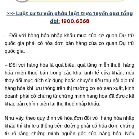
>>> Lu
ậ
t sư tư v
ấ
n pháp lu
ậ
t tr
ự
c tuy
ế
n qua t
ổ
ng
đài:
1900.6568
– Đối với hàng hóa nhập khẩu mua của cơ quan Dự trữ
quốc gia phải có hóa đơn bán hàng của cơ quan Dự trữ
quốc gia.
– Đối với hàng hóa là quà biếu, quà tặng miễn thuế; hàng
hóa miễn thuế bán trong các khu kinh tế cửa khẩu, nếu
thay đổi mục đích sử dụng hoặc chuyển tiêu thụ nội địa thì
hàng hóa khi lưu thông trên thị trường cơ sở sản xuất, kinh
doanh phải có chứng từ chứng minh hàng hóa đã được kê
khai, bản chính biên lai thu thuế nhập khẩu.
Như vậy, theo quy định về hóa đơn đối với hàng hóa nhập
khẩu thì khi lưu thông trên đường phải có hóa đơn, chứng
từ rõ ràng chứng minh nguồn gốc của hàng hóa. Nếu