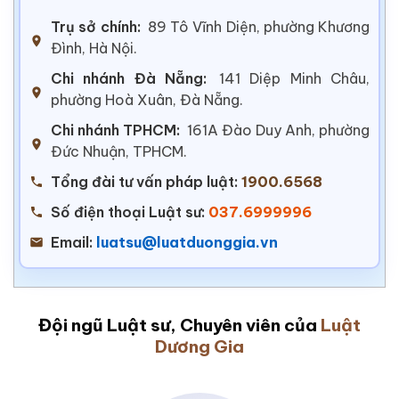
Trụ sở chính:
89 Tô Vĩnh Diện, phường Khương
Đình, Hà Nội.
Chi nhánh Đà Nẵng:
141 Diệp Minh Châu,
phường Hoà Xuân, Đà Nẵng.
Chi nhánh TPHCM:
161A Đào Duy Anh, phường
Đức Nhuận, TPHCM.
Tổng đài tư vấn pháp luật:
1900.6568
Số điện thoại Luật sư:
037.6999996
Email:
luatsu@luatduonggia.vn
Đội ngũ Luật sư, Chuyên viên của
Luật
Dương Gia