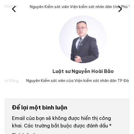
M.
Nguyên Kiểm sát viên Viện kiểm sát nhân dân tỉnh Phú Yên.
Tr
Luật sư Nguyễn Hoài Bão
g.
Nguyên Kiểm sát viên của Viện kiểm sát nhân dân TP Đà Nẵng.
Lu
Để lại một bình luận
Email của bạn sẽ không được hiển thị công
khai.
Các trường bắt buộc được đánh dấu
*