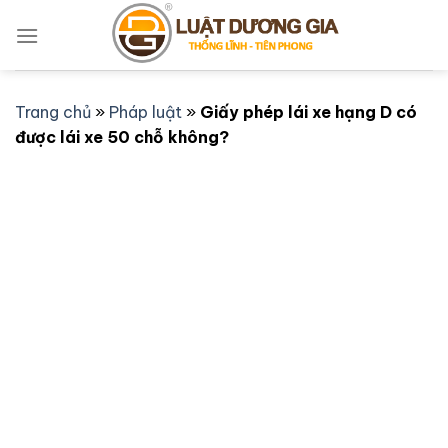
Bỏ
qua
nội
dung
Trang chủ
»
Pháp luật
»
Giấy phép lái xe hạng D có
được lái xe 50 chỗ không?