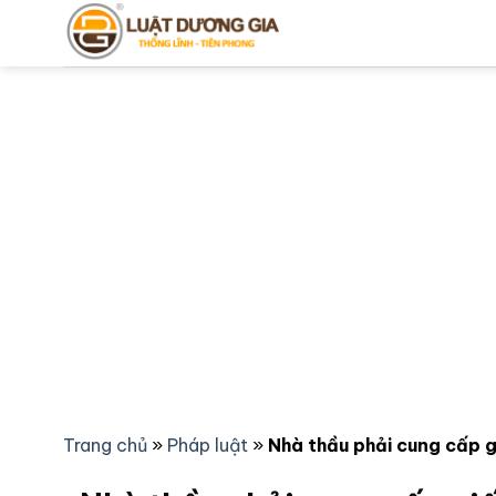
Bỏ
qua
nội
dung
Trang chủ
»
Pháp luật
»
Nhà thầu phải cung cấp 