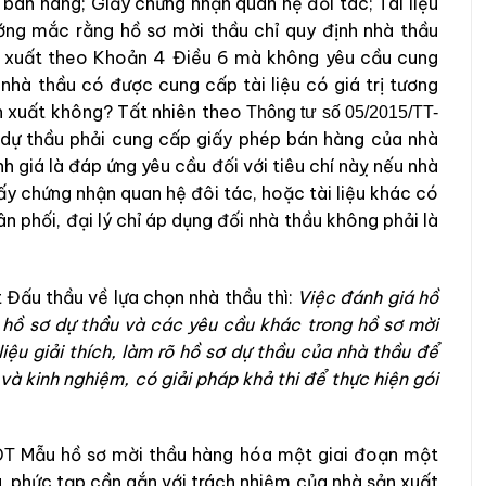
 bán hàng; Giấy chứng nhận quan hệ đối tác; Tài liệu
ướng mắc rằng hồ sơ mời thầu chỉ quy định nhà thầu
n xuất theo Khoản 4 Điều 6 mà không yêu cầu cung
 nhà thầu có được cung cấp tài liệu có giá trị tương
n xuất không? Tất nhiên theo
Thông tư số 05/2015/TT-
dự thầu phải cung cấp giấy phép bán hàng của nhà
h giá là đáp ứng yêu cầu đối với tiêu chí nàỵ nếu nhà
y chứng nhận quan hệ đôi tác, hoặc tài liệu khác có
n phối, đại lý chỉ áp dụng đối nhà thầu không phải là
ấu thầu về lựa chọn nhà thầu thì:
Việc đánh giá hồ
 hồ sơ dự thầu và các yêu cầu khác trong hồ sơ mời
iệu giải thích, làm rõ hồ sơ dự thầu của nhà thầu để
à kinh nghiệm, có giải pháp khả thi để thực hiện gói
Mẫu hồ sơ mời thầu hàng hóa một giai đoạn một
HĐT
, phức tạp cần gắn với trách nhiệm của nhà sản xuất