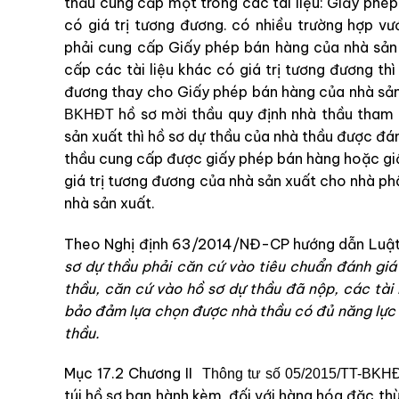
thầu cung cấp một trong các tài liệu: Giấy phép
có giá trị tương đương. có nhiều trường hợp v
phải cung cấp Giấy phép bán hàng của nhà sả
cấp các tài liệu khác có giá trị tương đương thì
đương thay cho Giấy phép bán hàng của nhà sả
hồ sơ mời thầu quy định nhà thầu tham 
BKHĐT
sản xuất thì hồ sơ dự thầu của nhà thầu được đán
thầu cung cấp được giấy phép bán hàng hoặc giấ
giá trị tương đương của nhà sản xuất cho nhà phâ
nhà sản xuất.
Theo Nghị định 63/2014/NĐ-CP hướng dẫn Luật Đ
sơ dự thầu phải căn cứ vào tiêu chuẩn đánh giá
thầu, căn cứ vào hồ sơ dự thầu đã nộp, các tài l
bảo đảm lựa chọn được nhà thầu có đủ năng lực v
thầu.
Mục 17.2 Chương II
Thông tư số 05/2015/TT-BK
túi hồ sơ ban hành kèm đối với hàng hóa đặc thù