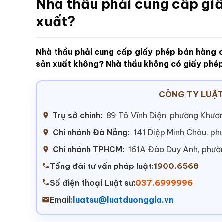
Nhà thầu phải cung cấp gi
xuất?
Nhà thầu phải cung cấp giấy phép bán hàng 
sản xuất không? Nhà thầu không có giấy phép
CÔNG TY LUẬT
Trụ sở chính:
89 Tô Vĩnh Diện, phường Khươn
Chi nhánh Đà Nẵng:
141 Diệp Minh Châu, p
Chi nhánh TPHCM:
161A Đào Duy Anh, phư
Tổng đài tư vấn pháp luật:
1900.6568
Số điện thoại Luật sư:
037.6999996
Email:
luatsu@luatduonggia.vn