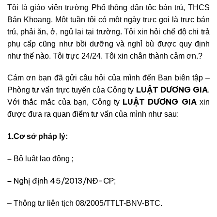
Tôi là giáo viên trường Phổ thông dân tộc bán trú, THCS
Bản Khoang. Một tuần tôi có một ngày trực gọi là trực bán
trú, phải ăn, ở, ngủ lại tại trường. Tôi xin hỏi chế độ chi trả
phụ cấp cũng như bồi dưỡng và nghỉ bù được quy định
như thế nào. Tôi trực 24/24. Tôi xin chân thành cảm ơn.?
Cám ơn bạn đã gửi câu hỏi của mình đến Ban biên tập –
LUẬT DƯƠNG GIA
Phòng tư vấn trực tuyến của Công ty
.
LUẬT DƯƠNG GIA
Với thắc mắc của bạn, Công ty
xin
được đưa ra quan điểm tư vấn của mình như sau:
1.Cơ sở pháp lý:
;
–
Bộ
luật lao động
Nghị định 45/2013/NĐ-CP
–
;
–
Thông
tư liên tịch 08/2005/TTLT-BNV-BTC.