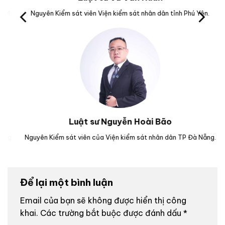
M.
Nguyên Kiểm sát viên Viện kiểm sát nhân dân tỉnh Phú Yên.
Tr
Luật sư Nguyễn Hoài Bão
g.
Nguyên Kiểm sát viên của Viện kiểm sát nhân dân TP Đà Nẵng.
Lu
Để lại một bình luận
Email của bạn sẽ không được hiển thị công
khai.
Các trường bắt buộc được đánh dấu
*