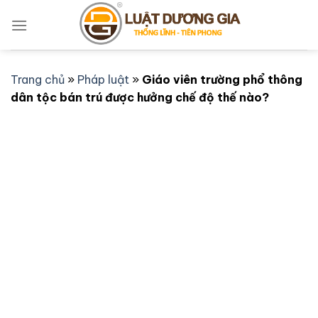
Bỏ
qua
nội
dung
Trang chủ
»
Pháp luật
»
Giáo viên trường phổ thông
dân tộc bán trú được hưởng chế độ thế nào?