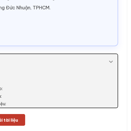
ờng Đức Nhuận, TPHCM.
o:
u:
iệu:
i tài liệu