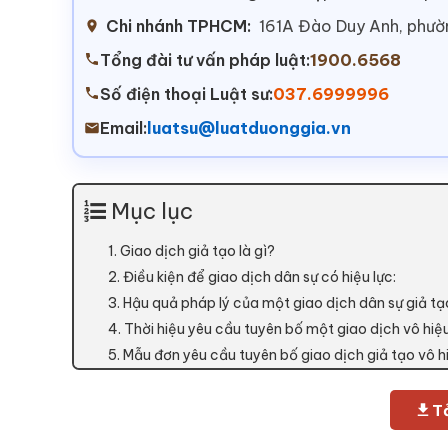
Chi nhánh TPHCM:
161A Đào Duy Anh, phư
Tổng đài tư vấn pháp luật:
1900.6568
Số điện thoại Luật sư:
037.6999996
Email:
luatsu@luatduonggia.vn
Mục lục
1. Giao dịch giả tạo là gì?
2. Điều kiện để giao dịch dân sự có hiệu lực:
3. Hậu quả pháp lý của một giao dịch dân sự giả tạ
4. Thời hiệu yêu cầu tuyên bố một giao dịch vô hiệ
5. Mẫu đơn yêu cầu tuyên bố giao dịch giả tạo vô h
Tả