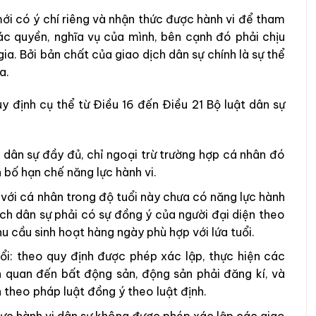
mới có ý chí riêng và nhận thức được hành vi để tham
ác quyền, nghĩa vụ của mình, bên cạnh đó phải chịu
a. Bởi bản chất của giao dịch dân sự chính là sự thể
ia.
y định cụ thể từ Điều 16 đến Điều 21 Bộ luật dân sự
vi dân sự đầy đủ, chỉ ngoại trừ trường hợp cá nhân đó
 bố hạn chế năng lực hành vi.
: với cá nhân trong độ tuổi này chưa có năng lực hành
dịch dân sự phải có sự đồng ý của người đại diện theo
u cầu sinh hoạt hàng ngày phù hợp với lứa tuổi.
uổi: theo quy định được phép xác lập, thực hiện các
ên quan đến bất động sản, động sản phải đăng kí, và
 theo pháp luật đồng ý theo luật định.
lực hành vi dân sự không được phép xác lập các giao