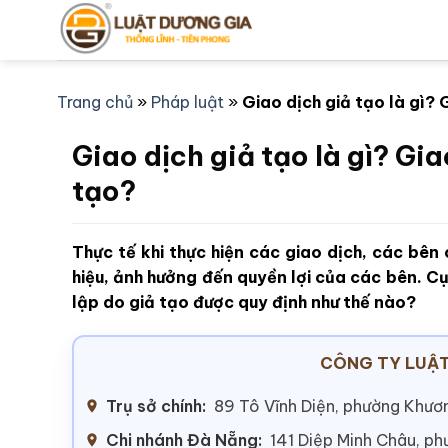
Bỏ
qua
nội
dung
Trang chủ
»
Pháp luật
»
Giao dịch giả tạo là gì? 
Giao dịch giả tạo là gì? Gia
tạo?
Thực tế khi thực hiện các giao dịch, các bên 
hiệu, ảnh hưởng đến quyền lợi của các bên. Cụ
lập do giả tạo được quy định như thế nào?
CÔNG TY LUẬT
Trụ sở chính:
89 Tô Vĩnh Diện, phường Khươn
Chi nhánh Đà Nẵng:
141 Diệp Minh Châu, p