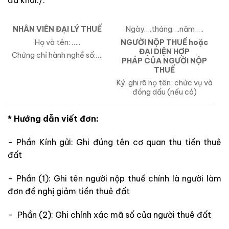
đã khai./.
NHÂN VIÊN ĐẠI LÝ THUẾ
Ngày….tháng….năm ….
Họ và tên: …..
NGƯỜI NỘP THUẾ hoặc
ĐẠI DIỆN HỢP
Chứng chỉ hành nghề số:….
PHÁP CỦA NGƯỜI NỘP
THUẾ
Ký, ghi rõ họ tên; chức vụ và
đóng dấu (nếu có)
* Hướng dẫn viết đơn:
– Phần Kính gửi: Ghi đúng tên cơ quan thu tiền thuê
đất
– Phần (1): Ghi tên người nộp thuế chính là người làm
đơn đề nghị giảm tiền thuê đất
– Phần (2): Ghi chính xác mã số của người thuê đất