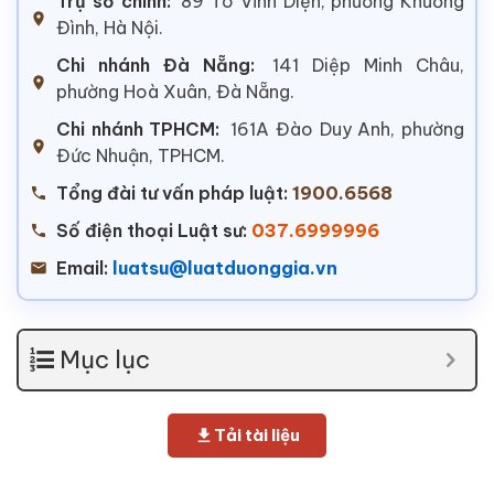
Trụ sở chính:
89 Tô Vĩnh Diện, phường Khương
Đình, Hà Nội.
Chi nhánh Đà Nẵng:
141 Diệp Minh Châu,
phường Hoà Xuân, Đà Nẵng.
Chi nhánh TPHCM:
161A Đào Duy Anh, phường
Đức Nhuận, TPHCM.
Tổng đài tư vấn pháp luật:
1900.6568
Số điện thoại Luật sư:
037.6999996
Email:
luatsu@luatduonggia.vn
Mục lục
Tải tài liệu