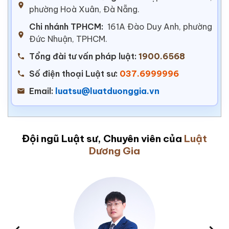
phường Hoà Xuân, Đà Nẵng.
Chi nhánh TPHCM:
161A Đào Duy Anh, phường
Đức Nhuận, TPHCM.
Tổng đài tư vấn pháp luật:
1900.6568
Số điện thoại Luật sư:
037.6999996
Email:
luatsu@luatduonggia.vn
Đội ngũ Luật sư, Chuyên viên của
Luật
Dương Gia