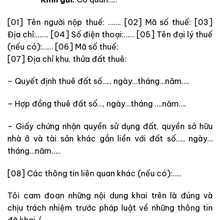
[01] Tên người nộp thuế: …….
[02] Mã số thuế:
[03]
Địa chỉ:…….
[04] Số điện thoại:……
[05] Tên đại lý thuế
(nếu có):……
[06] Mã số thuế:
[07] Địa chỉ khu, thửa đất thuê:
– Quyết định thuê đất số…., ngày…tháng…năm….
– Hợp đồng thuê đất số…, ngày…tháng ….năm….
– Giấy chứng nhận quyền sử dụng đất, quyền sở hữu
nhà ở và tài sản khác gắn liền với đất số…., ngày…
tháng…năm…..
[08] Các thông tin liên quan khác (nếu có):…..
Tôi cam đoan những nội dung khai trên là đúng và
chịu trách nhiệm trước pháp luật về những thông tin