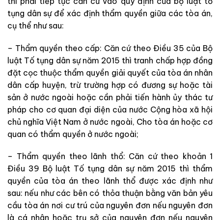
thì phải tiếp tục căn cứ vào quy định của bộ luật tố
tụng dân sự để xác định thẩm quyền giữa các tòa án,
cụ thể như sau:
– Thẩm quyền theo cấp: Căn cứ theo Điều 35 của Bộ
luật Tố tụng dân sự năm 2015 thì tranh chấp hợp đồng
đặt cọc thuộc thẩm quyền giải quyết của tòa án nhân
dân cấp huyện, trừ trường hợp có đương sự hoặc tài
sản ở nước ngoài hoặc cần phải tiến hành ủy thác tư
pháp cho cơ quan đại diện của nước Cộng hòa xã hội
chủ nghĩa Việt Nam ở nước ngoài, Cho tòa án hoặc cơ
quan có thẩm quyền ở nước ngoài;
– Thẩm quyền theo lãnh thổ: Căn cứ theo khoản 1
Điều 39 Bộ luật Tố tụng dân sự năm 2015 thì thẩm
quyền của tòa án theo lãnh thổ được xác định như
sau: nếu như các bên có thỏa thuận bằng văn bản yêu
cầu tòa án nơi cư trú của nguyên đơn nếu nguyên đơn
là cá nhân hoặc trụ sở của nguyên đơn nếu nguyên