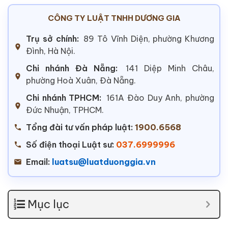
CÔNG TY LUẬT TNHH DƯƠNG GIA
Trụ sở chính:
89 Tô Vĩnh Diện, phường Khương
Đình, Hà Nội.
Chi nhánh Đà Nẵng:
141 Diệp Minh Châu,
phường Hoà Xuân, Đà Nẵng.
Chi nhánh TPHCM:
161A Đào Duy Anh, phường
Đức Nhuận, TPHCM.
Tổng đài tư vấn pháp luật:
1900.6568
Số điện thoại Luật sư:
037.6999996
Email:
luatsu@luatduonggia.vn
Mục lục