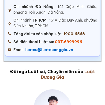
Chi nhánh Đà Nẵng:
141 Diệp Minh Châu,
phường Hoà Xuân, Đà Nẵng.
Chi nhánh TPHCM:
161A Đào Duy Anh, phường
Đức Nhuận, TPHCM.
Tổng đài tư vấn pháp luật:
1900.6568
Số điện thoại Luật sư:
037.6999996
Email:
luatsu@luatduonggia.vn
Đội ngũ Luật sư, Chuyên viên của
Luật
Dương Gia