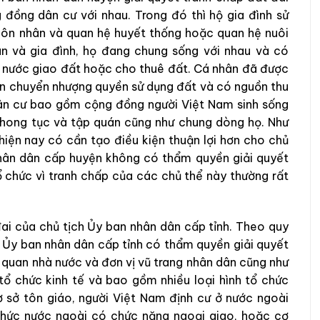
 đồng dân cư với nhau. Trong đó thì hộ gia đình sử
hôn nhân và quan hệ huyết thống hoặc quan hệ nuôi
n và gia đình, họ đang chung sống với nhau và có
à nước giao đất hoặc cho thuê đất. Cá nhân đã được
n chuyển nhượng quyền sử dụng đất và có nguồn thu
ân cư bao gồm cộng đồng người Việt Nam sinh sống
phong tục và tập quán cũng như chung dòng họ. Như
 hiện nay có cần tạo điều kiện thuận lợi hơn cho chủ
 nhân dân cấp huyện không có thẩm quyền giải quyết
ổ chức vì tranh chấp của các chủ thể này thường rất
đai của chủ tịch Ủy ban nhân dân cấp tỉnh. Theo quy
ch Ủy ban nhân dân cấp tỉnh có thẩm quyền giải quyết
 quan nhà nước và đơn vị vũ trang nhân dân cũng như
, tổ chức kinh tế và bao gồm nhiều loại hình tổ chức
ơ sở tôn giáo, người Việt Nam định cư ở nước ngoài
 chức nước ngoài có chức năng ngoại giao, hoặc cơ