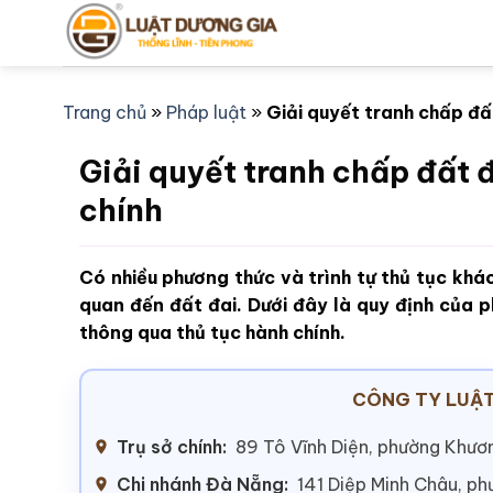
Bỏ
qua
nội
dung
Trang chủ
»
Pháp luật
»
Giải quyết tranh chấp đấ
Giải quyết tranh chấp đất 
chính
Có nhiều phương thức và trình tự thủ tục khác
quan đến đất đai. Dưới đây là quy định của p
thông qua thủ tục hành chính.
CÔNG TY LUẬT
Trụ sở chính:
89 Tô Vĩnh Diện, phường Khươn
Chi nhánh Đà Nẵng:
141 Diệp Minh Châu, p