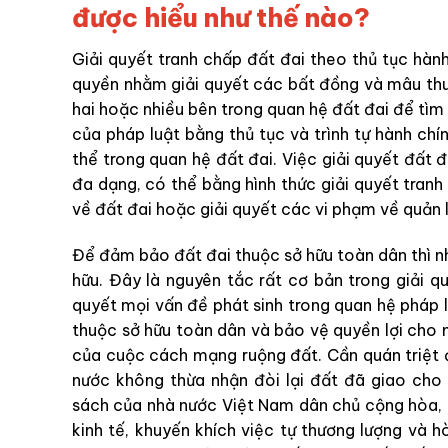
được hiểu như thế nào?
Giải quyết tranh chấp đất đai theo thủ tục hà
quyền nhằm giải quyết các bất đồng và mâu thu
hai hoặc nhiều bên trong quan hệ đất đai để tìm 
của pháp luật bằng thủ tục và trình tự hành ch
thể trong quan hệ đất đai. Việc giải quyết đất 
đa dạng, có thể bằng hình thức giải quyết tranh
về đất đai hoặc giải quyết các vi phạm về quản 
Để đảm bảo đất đai thuộc sở hữu toàn dân thì nhà
hữu. Đây là nguyên tắc rất cơ bản trong giải qu
quyết mọi vấn đề phát sinh trong quan hệ pháp lu
thuộc sở hữu toàn dân và bảo vệ quyền lợi cho 
của cuộc cách mạng ruộng đất. Cần quán triệt 
nước không thừa nhận đòi lại đất đã giao cho 
sách của nhà nước Việt Nam dân chủ cộng hòa, đả
kinh tế, khuyến khích việc tự thương lượng và 