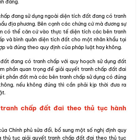
nh đáng.
 chấp đang sử dụng ngoài diện tích đất đang có tranh
khẩu địa phương. Bên cạnh các chứng cứ mà đương sự
n có thể căn cứ vào thực tế diện tích các bên tranh
ấp và bình quân diện tích đất cho một nhân khẩu tại
ợp và đúng theo quy định của pháp luật hay không.
a đất đang có tranh chấp với quy hoạch sử dụng đất
ém phần quan trọng để giải quyết tranh chấp đất đai
 xét phần đất mà các bên tranh chấp sử dụng có đúng
hông, nếu không đúng thì cần phải kịp thời đưa ra
ật.
t tranh chấp đất đai theo thủ tục hành
ủa Chính phủ sửa đổi, bổ sung một số nghị định quy
 và thủ tục giải quyết tranh chấp đất đai theo thủ tục