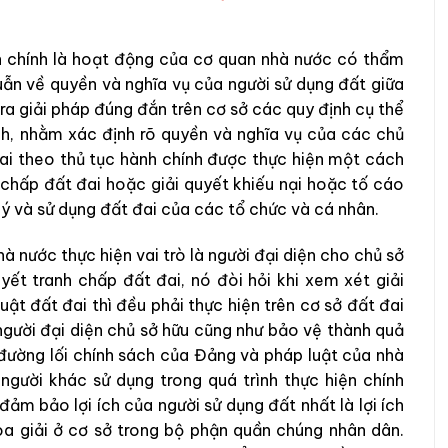
nh chính là hoạt động của cơ quan nhà nước có thẩm
ẫn về quyền và nghĩa vụ của người sử dụng đất giữa
ra giải pháp đúng đắn trên cơ sở các quy định cụ thể
ính, nhằm xác định rõ quyền và nghĩa vụ của các chủ
đai theo thủ tục hành chính được thực hiện một cách
 chấp đất đai hoặc giải quyết khiếu nại hoặc tố cáo
lý và sử dụng đất đai của các tổ chức và cá nhân.
 nước thực hiện vai trò là người đại diện cho chủ sở
yết tranh chấp đất đai, nó đòi hỏi khi xem xét giải
ật đất đai thì đều phải thực hiện trên cơ sở đất đai
người đại diện chủ sở hữu cũng như bảo vệ thành quả
đường lối chính sách của Đảng và pháp luật của nhà
người khác sử dụng trong quá trình thực hiện chính
m bảo lợi ích của người sử dụng đất nhất là lợi ích
hòa giải ở cơ sở trong bộ phận quần chúng nhân dân.