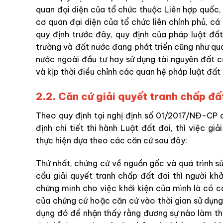
quan đại diện của tổ chức thuộc Liên hợp quốc,
cơ quan đại diện của tổ chức liên chính phủ, cá
quy định trước đây, quy định của pháp luật đất
trường và đất nước đang phát triển cũng như quá
nước ngoài đầu tư hay sử dụng tài nguyên đất c
và kịp thời điều chỉnh các quan hệ pháp luật đất 
2.2. Căn cứ giải quyết tranh chấp đấ
Theo quy định tại nghị định số 01/2017/NĐ-CP c
định chi tiết thi hành Luật đất đai, thì việc g
thực hiện dựa theo các căn cứ sau đây:
Thứ nhất, chứng cứ về nguồn gốc và quá trình s
cầu giải quyết tranh chấp đất đai thì người k
chứng minh cho việc khởi kiện của mình là có c
của chứng cứ hoặc căn cứ vào thời gian sử dụng
dụng đó để nhận thấy rằng đương sự nào làm th