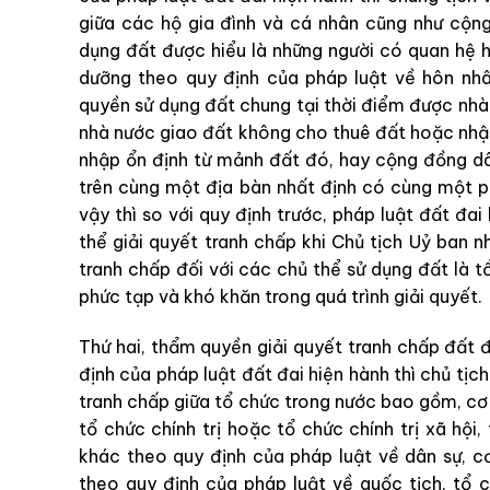
giữa các hộ gia đình và cá nhân cũng như cộng
dụng đất được hiểu là những người có quan hệ 
dưỡng theo quy định của pháp luật về hôn nhâ
quyền sử dụng đất chung tại thời điểm được nh
nhà nước giao đất không cho thuê đất hoặc nhậ
nhập ổn định từ mảnh đất đó, hay cộng đồng d
trên cùng một địa bàn nhất định có cùng một 
vậy thì so với quy định trước, pháp luật đất đai
thể giải quyết tranh chấp khi Chủ tịch Uỷ ban
tranh chấp đối với các chủ thể sử dụng đất là t
phức tạp và khó khăn trong quá trình giải quyết.
Thứ hai, thẩm quyền giải quyết tranh chấp đất 
định của pháp luật đất đai hiện hành thì chủ tị
tranh chấp giữa tổ chức trong nước bao gồm, cơ
tổ chức chính trị hoặc tổ chức chính trị xã hội
khác theo quy định của pháp luật về dân sự, c
theo quy định của pháp luật về quốc tịch, tổ