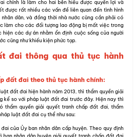
ai chính là làm cho hai bên hiểu được quyền lợi và
ết được rất nhiều các vấn đề liên quan đến tình hình
ho nhân dân, và đồng thời nhà nước cũng cần phải có
ệc làm cho các đối tượng lao động bị mất việc trong
ực hiện các dự án nhằm ổn định cuộc sống của người
ước cũng như khiếu kiện phức tạp.
ất đai thông qua thủ tục hành
p đất đai theo thủ tục hành chính:
uật đất đai hiện hành năm 2013, thì thẩm quyền giải
 kể so với pháp luật đất đai trước đây. Hiện nay thì
ó thẩm quyền giải quyết tranh chấp đất đai, thẩm
háp luật đất đai cụ thể như sau:
t đai của Ủy ban nhân dân cấp huyện. Theo quy định
vì ban nhân dân huyện giải quyết tranh chấp đất đai