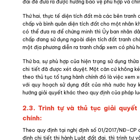
đai để đưa ra được hướng bảo vệ phù hợp và chí
Thứ hai, thực tế diện tích đất mà các bên tranh
chấp và bình quân diện tích đất cho một nhân 
có thể đưa ra để chứng minh thì Ủy ban nhân dâ
chấp đang sử dụng ngoài diện tích đất tranh ch
một địa phương diễn ra tranh chấp xem có phù h
Thứ ba, sự phù hợp của hiện trạng sử dụng thử
chi tiết đã được xét duyệt. Một căn cứ không k
theo thủ tục tố tụng hành chính đó là việc xem
với quy hoạch sử dụng đất của nhà nước hay k
hướng giải quyết khác theo quy định của pháp lu
2.3. Trình tự và thủ tục giải quyế
chính:
Theo quy định tại nghị định số 01/2017/NĐ-CP c
định chi tiết thi hành Luật đất đai, thì trình tự