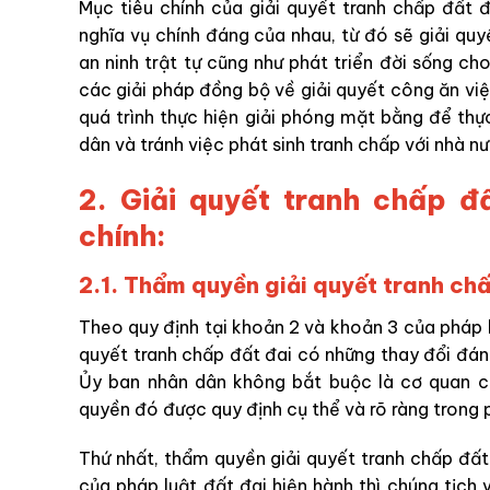
Mục tiêu chính của giải quyết tranh chấp đất đ
nghĩa vụ chính đáng của nhau, từ đó sẽ giải quy
an ninh trật tự cũng như phát triển đời sống c
các giải pháp đồng bộ về giải quyết công ăn vi
quá trình thực hiện giải phóng mặt bằng để th
dân và tránh việc phát sinh tranh chấp với nhà n
2. Giải quyết tranh chấp đ
chính:
2.1. Thẩm quyền giải quyết tranh chấ
Theo quy định tại khoản 2 và khoản 3 của pháp l
quyết tranh chấp đất đai có những thay đổi đáng
Ủy ban nhân dân không bắt buộc là cơ quan c
quyền đó được quy định cụ thể và rõ ràng trong p
Thứ nhất, thẩm quyền giải quyết tranh chấp đấ
của pháp luật đất đai hiện hành thì chúng tịch 