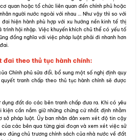
 cơ quan hoặc tổ chức liên quan đến chính phủ hoặc
 nhân người nước ngoài với nhau … Như vậy thì so với
 đai hiện hành phù hợp với xu hướng nền kinh tế thị
 trình hội nhập. Việc khuyến khích chủ thể có yếu tố
ũng đồng nghĩa với việc pháp luật phải đi nhanh hơn
đai.
t đai theo thủ tục hành chính:
ủa Chính phủ sửa đổi, bổ sung một số nghị định quy
iải quyết tranh chấp theo thủ tục hành chính sẽ được
ử dụng đất do các bên tranh chấp đưa ra. Khi có yêu
hởi kiện cần nắm giữ những chứng cứ nhất định nhằm
ơ sở pháp luật. Ủy ban nhân dân xem xét độ tin cậy
 của các bên qua từng giai đoạn và xem xét việc sử
eo đúng chủ trương chính sách của nhà nước về đất