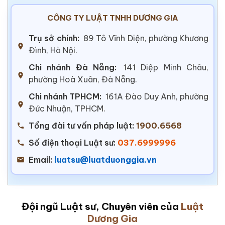
CÔNG TY LUẬT TNHH DƯƠNG GIA
Trụ sở chính:
89 Tô Vĩnh Diện, phường Khương
Đình, Hà Nội.
Chi nhánh Đà Nẵng:
141 Diệp Minh Châu,
phường Hoà Xuân, Đà Nẵng.
Chi nhánh TPHCM:
161A Đào Duy Anh, phường
Đức Nhuận, TPHCM.
Tổng đài tư vấn pháp luật:
1900.6568
Số điện thoại Luật sư:
037.6999996
Email:
luatsu@luatduonggia.vn
Đội ngũ Luật sư, Chuyên viên của
Luật
Dương Gia