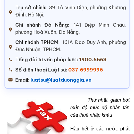
Trụ sở chính:
89 Tô Vĩnh Diện, phường Khương
Đình, Hà Nội.
Chi nhánh Đà Nẵng:
141 Diệp Minh Châu,
phường Hoà Xuân, Đà Nẵng.
Chi nhánh TPHCM:
161A Đào Duy Anh, phường
Đức Nhuận, TPHCM.
Tổng đài tư vấn pháp luật:
1900.6568
Số điện thoại Luật sư:
037.6999996
Email:
luatsu@luatduonggia.vn
Thứ nhất, giảm bớt
mức độ mức độ phân tán
của thuế nhập khẩu
Hầu hết ở các nước phát