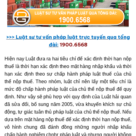
>>> Lu
ậ
t sư tư v
ấ
n pháp lu
ậ
t tr
ự
c tuy
ế
n qua t
ổ
ng
đài:
1900.6568
Hiện nay Luật đưa ra hai tiêu chí để xác định thời hạn nộp
thuế là thời hạn xác định theo mặt hàng nhập khẩu và thời
hạn xác định theo sự chấp hành pháp luật thuế của chủ
thể nộp thuế. Theo nhóm, luật chỉ nên lấy một tiêu chí là
mức độ chấp hành pháp luật của chủ thể nộp thuế để quy
định. Như vậy sẽ phù hợp với quy định của Luật hải quan
đã sửa đổi, bổ sung năm 2005, vừa khuyến khích sự chủ
động, tự giác tuân thủ pháp luật của chủ thể nộp thuế. Nếu
dựa trên mặt hàng nộp thuế để xác định thời hạn nộp thuế,
vô hình chung đã đánh đồng những người nhập khẩu
chấp hành nghiêm chnhr pháp luật và nhưng người không