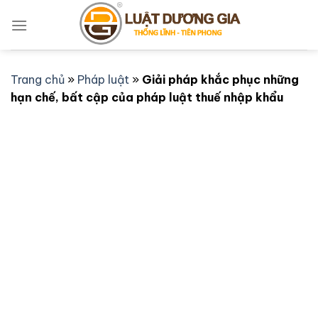
Bỏ
qua
nội
dung
Trang chủ
»
Pháp luật
»
Giải pháp khắc phục những
hạn chế, bất cập của pháp luật thuế nhập khẩu