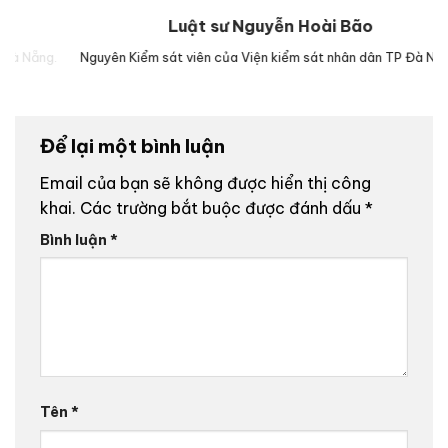
Luật sư Nguyễn Hoài Bão
g.
Nguyên Kiểm sát viên của Viện kiểm sát nhân dân TP Đà Nẵng.
Lu
Để lại một bình luận
Email của bạn sẽ không được hiển thị công
khai.
Các trường bắt buộc được đánh dấu
*
Bình luận
*
Tên
*