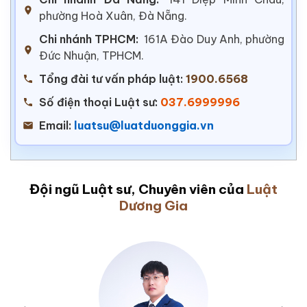
phường Hoà Xuân, Đà Nẵng.
Chi nhánh TPHCM:
161A Đào Duy Anh, phường
Đức Nhuận, TPHCM.
Tổng đài tư vấn pháp luật:
1900.6568
Số điện thoại Luật sư:
037.6999996
Email:
luatsu@luatduonggia.vn
Đội ngũ Luật sư, Chuyên viên của
Luật
Dương Gia