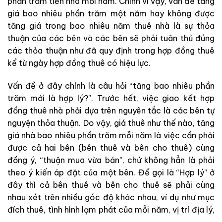
phần trăm tiền nhà mỗi năm. Chính vì vậy, vấn đề tăng
giá bao nhiêu phần trăm một năm hay không được
tăng giá trong bao nhiêu năm thuê
nhà
là sự thỏa
thuận của các bên và các bên sẽ phải tuân thủ đúng
các thỏa thuận như đã quy định trong hợp đồng thuê
kể từ ngày hợp đồng thuê có hiệu lực.
Vấn đề ở đây chính là câu hỏi “tăng bao nhiêu phần
trăm mới là hợp lý?”. Trước hết, việc giao kết hợp
đồng thuê nhà phải dựa trên nguyên tắc là
các bên
tự
nguyện
thỏa thuận. Do vậy, giá thuê như thế nào, tăng
giá nhà bao nhiêu phần
trăm
mỗi năm là việc cần phải
được cả hai bên
(bên thuê và bên cho thuê)
cùng
đồng ý, “thuận mua vừa bán”, chứ không hẳn là phải
theo ý kiến áp đặt của một bên. Để gọi là “Hợp lý” ở
đây thì cả bên thuê và bên cho thuê sẽ phải cùng
nhau xét trên nhiều góc độ khác nhau, ví dụ như mục
đích thuê, tình hình lạm phát của mỗi năm, vị trí địa lý,
….