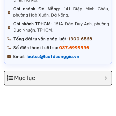
Chi nhánh Đà Nẵng:
141 Diệp Minh Châu,
phường Hoà Xuân, Đà Nẵng.
Chi nhánh TPHCM:
161A Đào Duy Anh, phường
Đức Nhuận, TPHCM.
Tổng đài tư vấn pháp luật:
1900.6568
Số điện thoại Luật sư:
037.6999996
Email:
luatsu@luatduonggia.vn
Mục lục