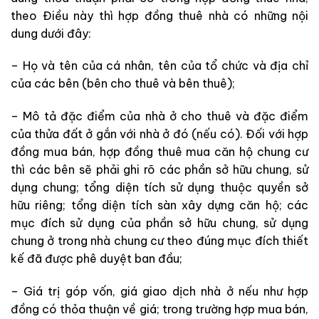
theo Điều này thì hợp đồng thuê nhà có những nội
dung dưới đây:
– Họ và tên của cá nhân, tên của tổ chức và địa chỉ
của các bên
(bên cho thuê và bên thuê)
;
– Mô tả đặc điểm của nhà ở cho
thuê
và đặc điểm
của thửa đất ở gắn với nhà ở đó
(nếu có)
. Đối với hợp
đồng mua bán, hợp đồng thuê mua căn hộ chung cư
thì các bên sẽ
phải ghi rõ các
phần sở hữu chung, sử
dụng chung; tổng
diện tích sử dụng thuộc quyền sở
hữu riêng; tổng
diện tích sàn xây dựng căn hộ; các
mục đích sử dụng của phần sở hữu chung, sử dụng
chung ở
trong nhà chung cư theo đúng mục đích thiết
kế đã được phê duyệt ban đầu;
– Giá trị góp vốn, giá giao dịch nhà ở nếu như
hợp
đồng có thỏa thuận về giá; trong
trường hợp mua bán,