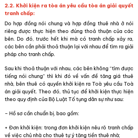
2.2. Khởi kiện ra tòa án yêu cầu tòa án giải quyết
tranh chấp:
Do hợp đồng nói chung và hợp đồng thuê nhà ở
nói
riêng được thực hiện theo đúng
thoả thuận của các
bên. Do đó, trước hết khi mà
có tranh chấp xảy ra,
các bên cần phải
thoả thuận lại với nhau để tìm ra giải
pháp cho tranh chấp.
Sau khi thoả thuận
với nhau
, các bên không “tìm được
tiếng nói chung” thì khi đó về vấn đề tăng giá thuê
nhà, bên thuê có quyền khởi kiện ra Toà yêu cầu Toà
án giải quyết. Theo đó, thủ tục để
khởi kiện thực hiện
theo quy định của Bộ Luật Tố tụng dân sự như sau:
– Hồ sơ cần chuẩn bị
, bao gồm:
+
Đơn khởi kiện
: trong đơn khởi kiện
nêu rõ tranh chấp
về việc chủ
nhà cho thuê
tự ý tăng tiền thuê nhà;