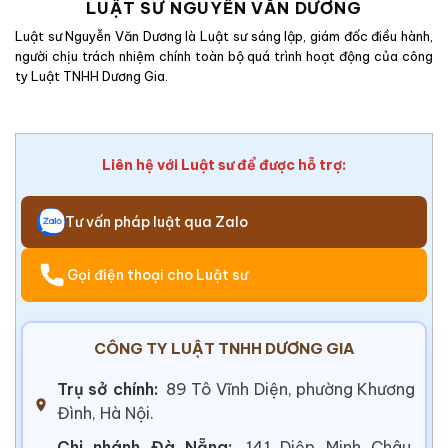
LUẬT SƯ NGUYỄN VĂN DƯƠNG
Luật sư Nguyễn Văn Dương là Luật sư sáng lập, giám đốc điều hành,
người chịu trách nhiệm chính toàn bộ quá trình hoạt động của công
ty Luật TNHH Dương Gia.
Liên hệ với Luật sư để được hỗ trợ:
Tư vấn pháp luật qua Zalo
Gọi điện thoại cho Luật sư
CÔNG TY LUẬT TNHH DƯƠNG GIA
Trụ sở chính:
89 Tô Vĩnh Diện, phường Khương
Đình, Hà Nội.
Chi nhánh Đà Nẵng:
141 Diệp Minh Châu,