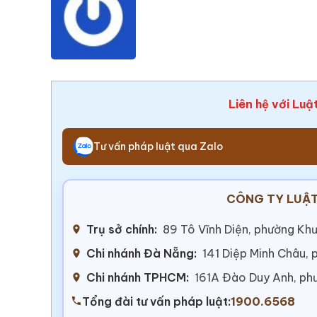
Liên hệ với Luậ
Tư vấn pháp luật qua Zalo
CÔNG TY LUẬT
Trụ sở chính:
89 Tô Vĩnh Diện, phường Khư
Chi nhánh Đà Nẵng:
141 Diệp Minh Châu,
Chi nhánh TPHCM:
161A Đào Duy Anh, ph
Tổng đài tư vấn pháp luật:
1900.6568