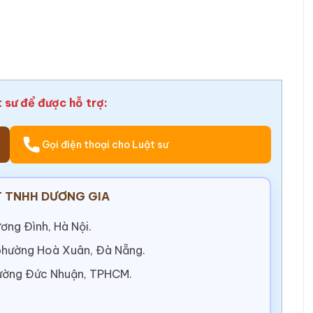
t sư để được hỗ trợ:
Gọi điện thoại cho Luật sư
 TNHH DƯƠNG GIA
ơng Đình, Hà Nội.
 phường Hoà Xuân, Đà Nẵng.
ường Đức Nhuận, TPHCM.