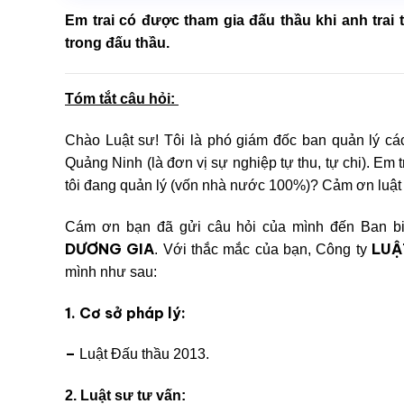
Em trai có được tham gia đấu thầu khi anh trai
trong đấu thầu.
Tóm tắt câu hỏi:
Chào Luật sư! Tôi là phó giám đốc ban quản lý các
Quảng Ninh (là đơn vị sự nghiệp tự thu, tự chi). Em t
tôi đang quản lý (vốn nhà nước 100%)? Cảm ơn luật
Cám ơn bạn đã gửi câu hỏi của mình đến Ban bi
DƯƠNG GIA
LUẬ
. Với thắc mắc của bạn, Công ty
mình như sau:
1. Cơ sở pháp lý:
–
Luật Đấ
u thầu 2013.
2. Luật sư tư vấn: