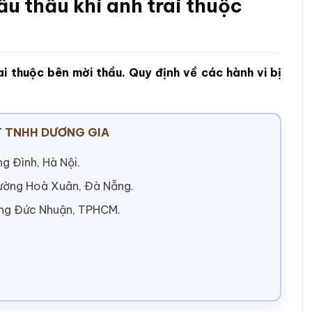
u thầu khi anh trai thuộc
ai thuộc bên mời thầu. Quy định về các hành vi bị
 TNHH DƯƠNG GIA
g Đình, Hà Nội.
hường Hoà Xuân, Đà Nẵng.
ờng Đức Nhuận, TPHCM.