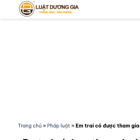
Bỏ
qua
nội
dung
Trang chủ
»
Pháp luật
»
Em trai có được tham gia 