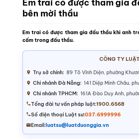
Em trai có được tham gia đấ
bên mời thầu
Em trai có được tham gia đấu thầu khi anh tr
cấm trong đấu thầu.
CÔNG TY LUẬT
Trụ sở chính:
89 Tô Vĩnh Diện, phường Khươn
Chi nhánh Đà Nẵng:
141 Diệp Minh Châu, p
Chi nhánh TPHCM:
161A Đào Duy Anh, phư
Tổng đài tư vấn pháp luật:
1900.6568
Số điện thoại Luật sư:
037.6999996
Email:
luatsu@luatduonggia.vn