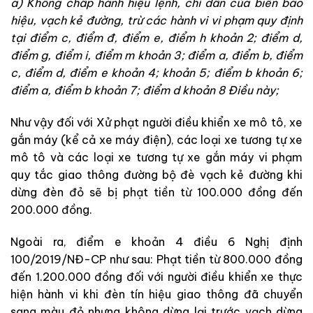
a) Không chấp hành hiệu lệnh, chỉ dẫn của biển báo
hiệu, vạch kẻ đường, trừ các hành vi vi phạm quy định
tại điểm c, điểm đ, điểm e, điểm h khoản 2; điểm d,
điểm g, điểm i, điểm m khoản 3; điểm a, điểm b, điểm
c, điểm d, điểm e khoản 4; khoản 5; điểm b khoản 6;
điểm a, điểm b khoản 7; điểm d khoản 8 Điều này;
Như vậy đối với Xử phạt người điều khiển xe mô tô, xe
gắn máy (kể cả xe máy điện), các loại xe tương tự xe
mô tô và các loại xe tương tự xe gắn máy vi phạm
quy tắc giao thông đường bộ đè vạch kẻ đường khi
dừng đèn đỏ sẽ bị phạt tiền từ 100.000 đồng đến
200.000 đồng.
Ngoài ra, điểm e khoản 4 điều 6 Nghị định
100/2019/NĐ-CP như sau: Phạt tiền từ 800.000 đồng
đến 1.200.000 đồng đối với người điều khiển xe thực
hiện hành vi khi đèn tín hiệu giao thông đã chuyển
sang màu đỏ nhưng không dừng lại trước vạch dừng