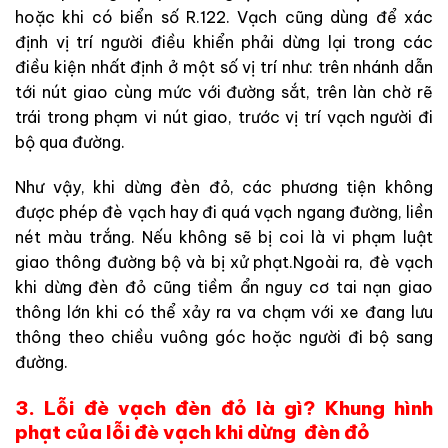
hoặc khi có biển số R.122. Vạch cũng dùng để xác
định vị trí người điều khiển phải dừng lại trong các
điều kiện nhất định ở một số vị trí như: trên nhánh dẫn
tới nút giao cùng mức với đường sắt, trên làn chờ rẽ
trái trong phạm vi nút giao, trước vị trí vạch người đi
bộ qua đường.
Như vậy, khi dừng đèn đỏ, các phương tiện không
được phép đè vạch hay đi quá vạch ngang đường, liền
nét màu trắng. Nếu không sẽ bị coi là vi phạm luật
giao thông đường bộ và bị xử phạt.Ngoài ra, đè vạch
khi dừng đèn đỏ cũng tiềm ẩn nguy cơ tai nạn giao
thông lớn khi có thể xảy ra va chạm với xe đang lưu
thông theo chiều vuông góc hoặc người đi bộ sang
đường.
3. Lỗi đè vạch đèn đỏ là gì? Khung hình
phạt của lỗi đè vạch khi dừng đèn đỏ