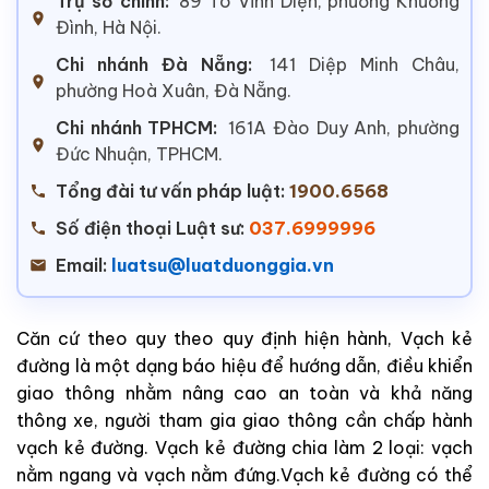
Trụ sở chính:
89 Tô Vĩnh Diện, phường Khương
Đình, Hà Nội.
Chi nhánh Đà Nẵng:
141 Diệp Minh Châu,
phường Hoà Xuân, Đà Nẵng.
Chi nhánh TPHCM:
161A Đào Duy Anh, phường
Đức Nhuận, TPHCM.
Tổng đài tư vấn pháp luật:
1900.6568
Số điện thoại Luật sư:
037.6999996
Email:
luatsu@luatduonggia.vn
Căn cứ theo quy theo quy định hiện hành, Vạch kẻ
đường là một dạng báo hiệu để hướng dẫn, điều khiển
giao thông nhằm nâng cao an toàn và khả năng
thông xe, người tham gia giao thông cần chấp hành
vạch kẻ đường. Vạch kẻ đường chia làm 2 loại: vạch
nằm ngang và vạch nằm đứng.Vạch kẻ đường có thể