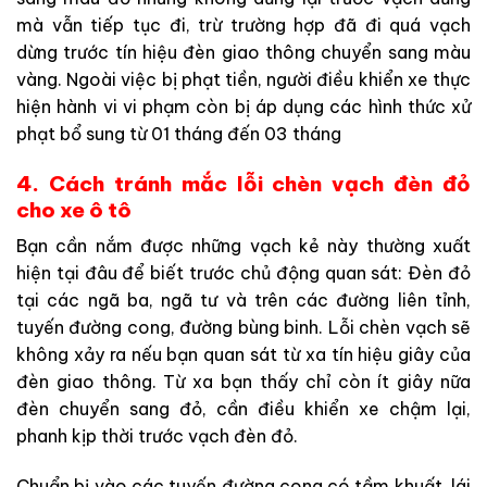
mà vẫn tiếp tục đi, trừ trường hợp đã đi quá vạch
dừng trước tín hiệu đèn giao thông chuyển sang màu
vàng. Ngoài việc bị phạt tiền, người điều khiển xe thực
hiện hành vi vi phạm còn bị áp dụng các hình thức xử
phạt bổ sung từ 01 tháng đến 03 tháng
4. Cách tránh mắc lỗi chèn vạch đèn đỏ
cho xe ô tô
Bạn cần nắm được những vạch kẻ này thường xuất
hiện tại đâu để biết trước chủ động quan sát: Đèn đỏ
tại các ngã ba, ngã tư và trên các đường liên tỉnh,
tuyến đường cong, đường bùng binh. Lỗi chèn vạch sẽ
không xảy ra nếu bạn quan sát từ xa tín hiệu giây của
đèn giao thông. Từ xa bạn thấy chỉ còn ít giây nữa
đèn chuyển sang đỏ, cần điều khiển xe chậm lại,
phanh kịp thời trước vạch đèn đỏ.
Chuẩn bị vào các tuyến đường cong có tầm khuất, lái