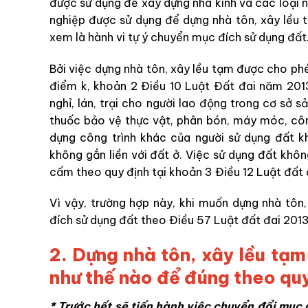
được sử dụng để xây dựng nhà kính và các loại n
nghiệp được sử dụng để dựng nhà tôn, xây lều 
xem là hành vi tự ý chuyển mục đích sử dụng đất
Bởi việc dựng nhà tôn, xây lều tạm được cho phé
điểm k, khoản 2 Điều 10 Luật Đất đai năm 201
nghỉ, lán, trại cho người lao động trong cơ sở 
thuốc bảo vệ thực vật, phân bón, máy móc, cô
dựng công trình khác của người sử dụng đất 
không gắn liền với đất ở. Việc sử dụng đất khô
cấm theo quy định tại khoản 3 Điều 12 Luật đất
Vì vậy, trường hợp này, khi muốn dựng nhà tôn
đích sử dụng đất theo Điều 57 Luật đất đai 2013
2. Dựng nhà tôn, xây lều tạm
như thế nào để đúng theo qu
* Trước hết sẽ tiến hành việc chuyển đổi mục