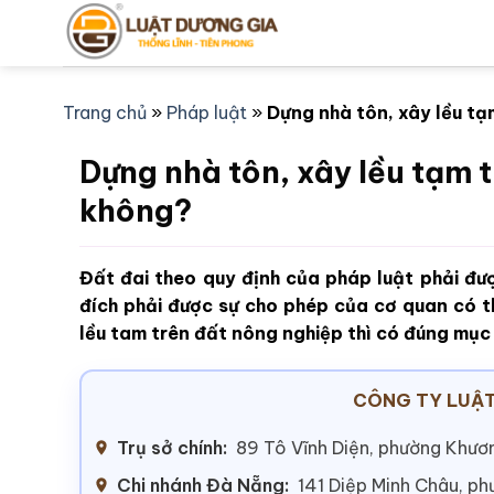
Bỏ
qua
nội
dung
Trang chủ
»
Pháp luật
»
Dựng nhà tôn, xây lều t
Dựng nhà tôn, xây lều tạm 
không?
Đất đai theo quy định của pháp luật phải đư
đích phải được sự cho phép của cơ quan có 
lều tam trên đất nông nghiệp thì có đúng mục
CÔNG TY LUẬT
Trụ sở chính:
89 Tô Vĩnh Diện, phường Khươn
Chi nhánh Đà Nẵng:
141 Diệp Minh Châu, p