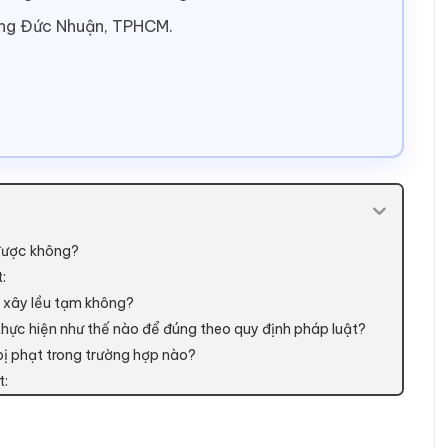
ờng Đức Nhuận, TPHCM.
 được không?
t:
, xây lều tạm không?
thực hiện như thế nào để đúng theo quy định pháp luật?
 bị phạt trong trường hợp nào?
t: