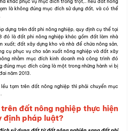
hà khác phục vụ mục đích trồng trọt,.. nếu đất nông
tạm là không đúng mục đích sử dụng đất, và có thể
.
p dựng trên đất phi nông nghiệp, quy định cụ thể tại
3 đó là đất phi nông nghiệp khác gồm đất làm nhà
sản xuất; đất xây dựng kho và nhà để chứa nông sản,
ng cụ phục vụ cho sản xuất nông nghiệp và đất xây
không nhằm mục đích kinh doanh mà công trình đó
ng đúng mục đích cũng là một trong những hành vi bị
 đai năm 2013.
, lều tạm trên đất nông nghiệp thì phải chuyển mục
.
 trên đất nông nghiệp thực hiện
y định pháp luật?
 đích sử dụng đất từ đất nông nghiệp sang đất phi