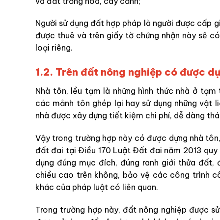
và đất trồng hoa, cây cảnh;
Người sử dụng đất hợp pháp là người được cấp 
được thuê và trên giấy tờ chứng nhận này sẽ có
loại riêng.
1.2. Trên đất nông nghiệp có được d
ự
Nhà tôn, lều tạm là những hình thức nhà ở tạm
các mảnh tôn ghép lại hay sử dụng những vật li
nhà được xây dựng tiết kiệm chi phí, dễ dàng th
Vậy trong trường hợp này có được dựng nhà tôn,
đất đai tại Điều 170 Luật Đất đai năm 2013 quy 
dụng đúng mục đích, đúng ranh giới thửa đất, 
chiều cao trên không, bảo vệ các công trình c
khác của pháp luật có liên quan.
Trong trường hợp này, đất nông nghiệp được sử