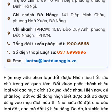
Trụ sở chính:
89 Tô Vĩnh Diện, phường Khương
Đình, Hà Nội.
Chi nhánh Đà Nẵng:
141 Diệp Minh Châu,
phường Hoà Xuân, Đà Nẵng.
Chi nhánh TPHCM:
161A Đào Duy Anh, phường
Đức Nhuận, TPHCM.
Tổng đài tư vấn pháp luật:
1900.6568
Số điện thoại Luật sư:
037.6999996
Email:
luatsu@luatduonggia.vn
Hiện nay việc phân loại đất được Nhà nước hết sức
chú trọng và quan tâm. Đất được phân thành nhiều
loại với các mục đích sử dụng khác nhau. Hiện nay, để
phân loại đất và dễ dàng nhận biết được đất đó được
dùng vào mục đích nào thì Nhà nước đã đặt cho các
loại đất, các mã đất ký hiệu riêng. Do đó, khi nhìn trên