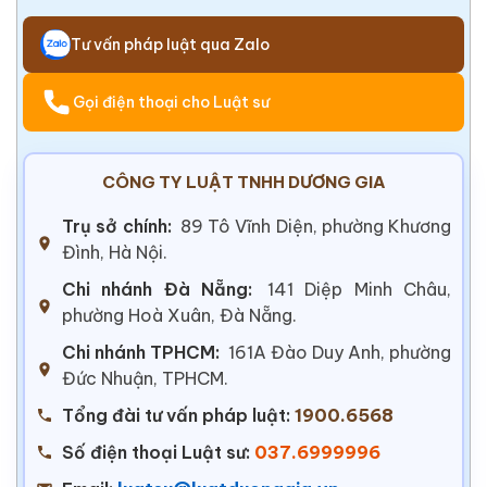
Tư vấn pháp luật qua Zalo
Gọi điện thoại cho Luật sư
CÔNG TY LUẬT TNHH DƯƠNG GIA
Trụ sở chính:
89 Tô Vĩnh Diện, phường Khương
Đình, Hà Nội.
Chi nhánh Đà Nẵng:
141 Diệp Minh Châu,
phường Hoà Xuân, Đà Nẵng.
Chi nhánh TPHCM:
161A Đào Duy Anh, phường
Đức Nhuận, TPHCM.
Tổng đài tư vấn pháp luật:
1900.6568
Số điện thoại Luật sư:
037.6999996