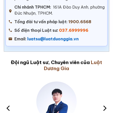
Chi nhánh TPHCM:
161A Đào Duy Anh, phường
Đức Nhuận, TPHCM.
Tổng đài tư vấn pháp luật:
1900.6568
Số điện thoại Luật sư:
037.6999996
Email:
luatsu@luatduonggia.vn
Đội ngũ Luật sư, Chuyên viên của
Luật
Dương Gia