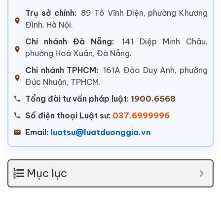
Trụ sở chính:
89 Tô Vĩnh Diện, phường Khương
Đình, Hà Nội.
Chi nhánh Đà Nẵng:
141 Diệp Minh Châu,
phường Hoà Xuân, Đà Nẵng.
Chi nhánh TPHCM:
161A Đào Duy Anh, phường
Đức Nhuận, TPHCM.
Tổng đài tư vấn pháp luật:
1900.6568
Số điện thoại Luật sư:
037.6999996
Email:
luatsu@luatduonggia.vn
Mục lục