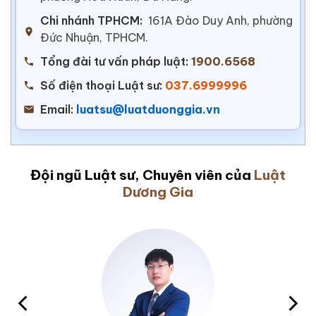
Chi nhánh TPHCM:
161A Đào Duy Anh, phường
Đức Nhuận, TPHCM.
Tổng đài tư vấn pháp luật:
1900.6568
Số điện thoại Luật sư:
037.6999996
Email:
luatsu@luatduonggia.vn
Đội ngũ Luật sư, Chuyên viên của
Luật
Dương Gia