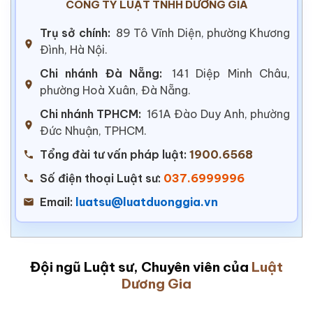
CÔNG TY LUẬT TNHH DƯƠNG GIA
Trụ sở chính:
89 Tô Vĩnh Diện, phường Khương
Đình, Hà Nội.
Chi nhánh Đà Nẵng:
141 Diệp Minh Châu,
phường Hoà Xuân, Đà Nẵng.
Chi nhánh TPHCM:
161A Đào Duy Anh, phường
Đức Nhuận, TPHCM.
Tổng đài tư vấn pháp luật:
1900.6568
Số điện thoại Luật sư:
037.6999996
Email:
luatsu@luatduonggia.vn
Đội ngũ Luật sư, Chuyên viên của
Luật
Dương Gia