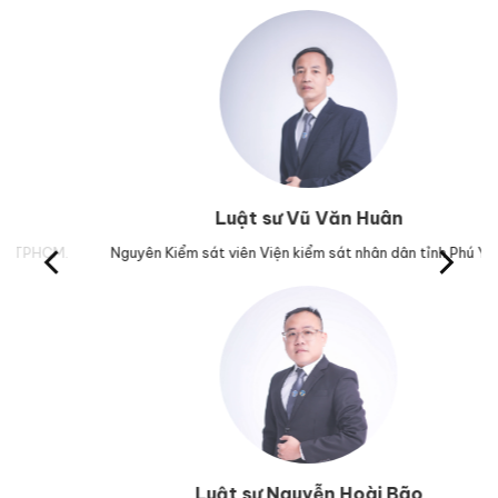
Luật sư Vũ Văn Huân
M.
Nguyên Kiểm sát viên Viện kiểm sát nhân dân tỉnh Phú Yên.
Tr
Luật sư Nguyễn Hoài Bão