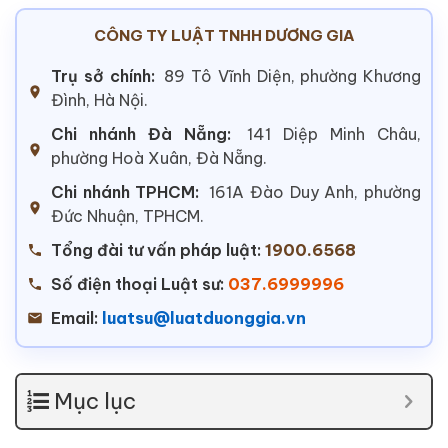
CÔNG TY LUẬT TNHH DƯƠNG GIA
Trụ sở chính:
89 Tô Vĩnh Diện, phường Khương
Đình, Hà Nội.
Chi nhánh Đà Nẵng:
141 Diệp Minh Châu,
phường Hoà Xuân, Đà Nẵng.
Chi nhánh TPHCM:
161A Đào Duy Anh, phường
Đức Nhuận, TPHCM.
Tổng đài tư vấn pháp luật:
1900.6568
Số điện thoại Luật sư:
037.6999996
Email:
luatsu@luatduonggia.vn
Mục lục