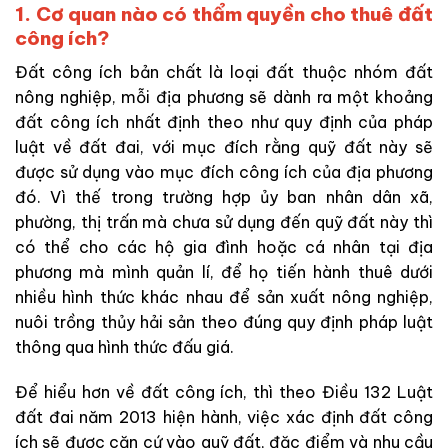
1. Cơ quan nào có thẩm quyền cho thuê đất
công ích?
Đất công ích bản chất là loại đất thuộc nhóm đất
nông nghiệp, mỗi địa phương sẽ dành ra một khoảng
đất công ích nhất định theo như quy định của pháp
luật về đất đai, với mục đích rằng quỹ đất này sẽ
được sử dụng vào mục đích công ích của địa phương
đó. Vì thế trong trường hợp ủy ban nhân dân xã,
phường, thị trấn mà chưa sử dụng đến quỹ đất này thì
có thể cho các hộ gia đình hoặc cá nhân tại địa
phương mà mình quản lí, để họ tiến hành thuê dưới
nhiều hình thức khác nhau để sản xuất nông nghiệp,
nuôi trồng thủy hải sản theo đúng quy định pháp luật
thông qua hình thức đấu giá.
Để hiểu hơn về đất công ích, thì theo Điều 132 Luật
đất đai năm 2013 hiện hành, việc xác định đất công
ích sẽ được căn cứ vào quỹ đất, đặc điểm và nhu cầu