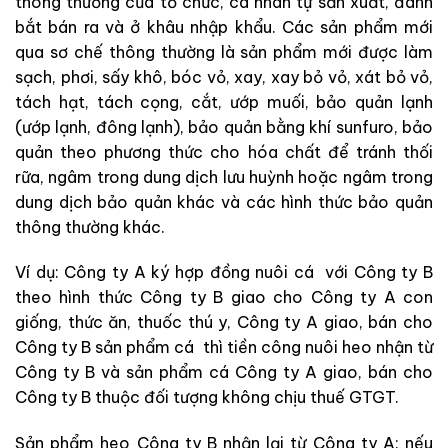
thông thường của tổ chức, cá nhân tự sản xuất, đánh
bắt bán ra và ở khâu nhập khẩu. Các sản phẩm mới
qua sơ chế thông thường là sản phẩm mới được làm
sạch, phơi, sấy khô, bóc vỏ, xay, xay bỏ vỏ, xát bỏ vỏ,
tách hạt, tách cọng, cắt, ướp muối, bảo quản lạnh
(ướp lạnh, đông lạnh), bảo quản bằng khí sunfuro, bảo
quản theo phương thức cho hóa chất để tránh thối
rữa, ngâm trong dung dịch lưu huỳnh hoặc ngâm trong
dung dịch bảo quản khác và các hình thức bảo quản
thông thường khác.
Ví dụ: Công ty A ký hợp đồng nuôi cá với Công ty B
theo hình thức Công ty B giao cho Công ty A con
giống, thức ăn, thuốc thú y, Công ty A giao, bán cho
Công ty B sản phẩm cá thì tiền công nuôi heo nhận từ
Công ty B và sản phẩm cá Công ty A giao, bán cho
Công ty B thuộc đối tượng không chịu thuế GTGT.
Sản phẩm heo Công ty B nhận lại từ Công ty A: nếu