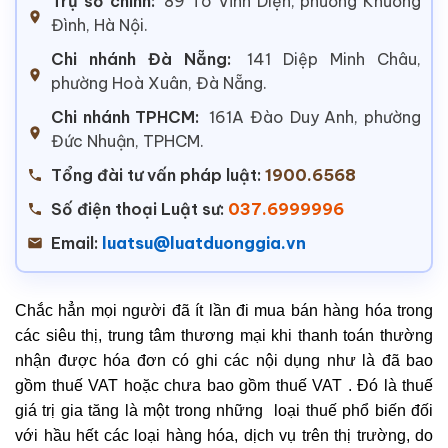
Trụ sở chính:
89 Tô Vĩnh Diện, phường Khương
Đình, Hà Nội.
Chi nhánh Đà Nẵng:
141 Diệp Minh Châu,
phường Hoà Xuân, Đà Nẵng.
Chi nhánh TPHCM:
161A Đào Duy Anh, phường
Đức Nhuận, TPHCM.
Tổng đài tư vấn pháp luật:
1900.6568
Số điện thoại Luật sư:
037.6999996
Email:
luatsu@luatduonggia.vn
Chắc hẳn mọi người đã ít lần đi mua bán hàng hóa trong
các siêu thị, trung tâm thương mại khi thanh toán thường
nhận được hóa đơn có ghi các nội dụng như là đã bao
gồm thuế VAT hoặc chưa bao gồm thuế VAT . Đó là thuế
giá trị gia tăng là một trong những loại thuế phổ biến đối
với hầu hết các loại hàng hóa, dịch vụ trên thị trường, do