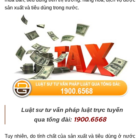
sản xuất và tiêu dùng trong nước.
Lu
ậ
t sư tư v
ấ
n pháp lu
ậ
t tr
ự
c tuy
ế
n
1900.6568
qua t
ổ
ng đài:
Tuy nhiên, do tính chất của sản xuất và tiêu dùng ở nước