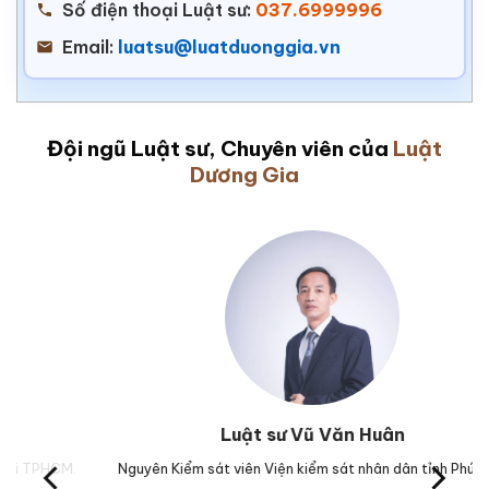
Số điện thoại Luật sư:
037.6999996
Email:
luatsu@luatduonggia.vn
Đội ngũ Luật sư, Chuyên viên của
Luật
Dương Gia
Luật sư Vũ Văn Huân
CM.
Nguyên Kiểm sát viên Viện kiểm sát nhân dân tỉnh Phú Yên.
Tr