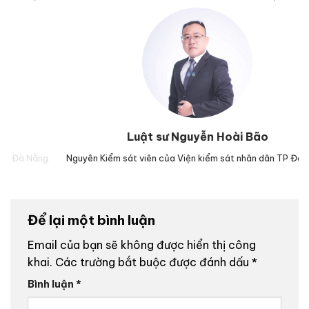
Luật sư Nguyễn Hoài Bão
ng.
Nguyên Kiểm sát viên của Viện kiểm sát nhân dân TP Đà Nẵng.
L
Để lại một bình luận
Email của bạn sẽ không được hiển thị công
khai.
Các trường bắt buộc được đánh dấu
*
Bình luận
*