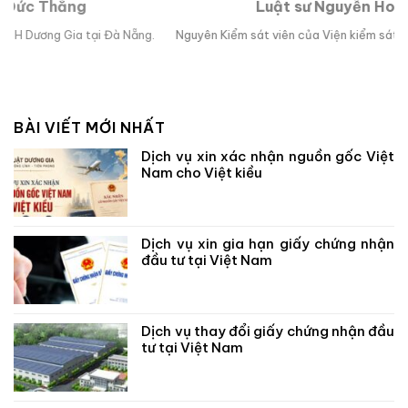
Luật sư Nguyễn Hoài Bão
g.
Nguyên Kiểm sát viên của Viện kiểm sát nhân dân TP Đà Nẵng.
Lu
BÀI VIẾT MỚI NHẤT
Dịch vụ xin xác nhận nguồn gốc Việt
Nam cho Việt kiều
Dịch vụ xin gia hạn giấy chứng nhận
đầu tư tại Việt Nam
Dịch vụ thay đổi giấy chứng nhận đầu
tư tại Việt Nam