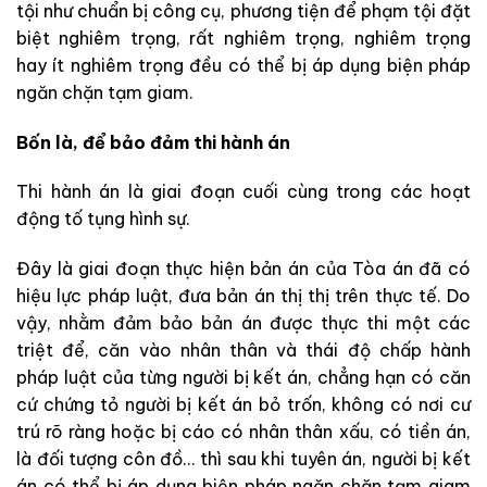
tội như chuẩn bị công cụ, phương tiện để phạm tội đặt
biệt nghiêm trọng, rất nghiêm trọng, nghiêm trọng
hay ít nghiêm trọng đều có thể bị áp dụng biện pháp
ngăn chặn tạm giam.
Bốn là, để bảo đảm thi hành án
Thi hành án là giai đoạn cuối cùng trong các hoạt
động tố tụng hình sự.
Đây là giai đoạn thực hiện bản án của Tòa án đã có
hiệu lực pháp luật, đưa bản án thị thị trên thực tế. Do
vậy, nhằm đảm bảo bản án được thực thi một các
triệt để, căn vào nhân thân và thái độ chấp hành
pháp luật của từng người bị kết án, chẳng hạn có căn
cứ chứng tỏ người bị kết án bỏ trốn, không có nơi cư
trú rõ ràng hoặc bị cáo có nhân thân xấu, có tiền án,
là đối tượng côn đồ… thì sau khi tuyên án, người bị kết
án có thể bị áp dụng biện pháp ngăn chặn tạm giam