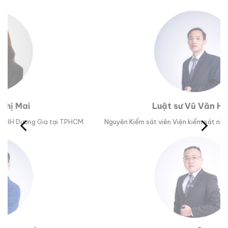
Luật sư Vũ Văn Huân
M.
Nguyên Kiểm sát viên Viện kiểm sát nhân dân tỉnh Phú Yên.
Trư