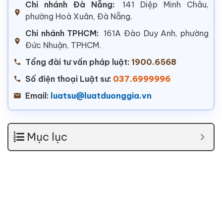
Chi nhánh Đà Nẵng:
141 Diệp Minh Châu,
phường Hoà Xuân, Đà Nẵng.
Chi nhánh TPHCM:
161A Đào Duy Anh, phường
Đức Nhuận, TPHCM.
Tổng đài tư vấn pháp luật:
1900.6568
Số điện thoại Luật sư:
037.6999996
Email:
luatsu@luatduonggia.vn
Mục lục