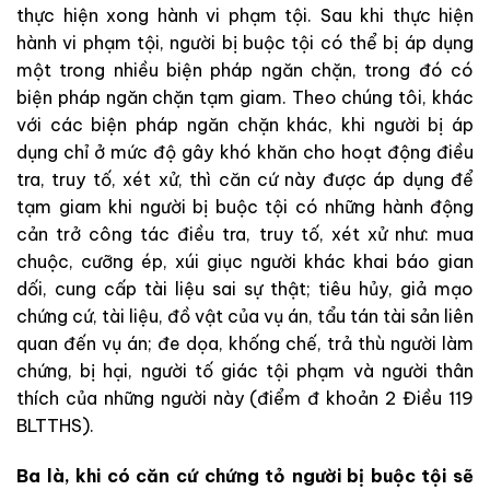
thực hiện xong hành vi phạm tội. Sau khi thực hiện
hành vi phạm tội, người bị buộc tội có thể bị áp dụng
một trong nhiều biện pháp ngăn chặn, trong đó có
biện pháp ngăn chặn tạm giam. Theo chúng tôi, khác
với các biện pháp ngăn chặn khác, khi người bị áp
dụng chỉ ở mức độ gây khó khăn cho hoạt động điều
tra, truy tố, xét xử, thì căn cứ này được áp dụng để
tạm giam khi người bị buộc tội có những hành động
cản trở công tác điều tra, truy tố, xét xử như: mua
chuộc, cưỡng ép, xúi giục người khác khai báo gian
dối, cung cấp tài liệu sai sự thật; tiêu hủy, giả mạo
chứng cứ, tài liệu, đồ vật của vụ án, tẩu tán tài sản liên
quan đến vụ án; đe dọa, khống chế, trả thù người làm
chứng, bị hại, người tố giác tội phạm và người thân
thích của những người này (điểm đ khoản 2 Điều 119
BLTTHS).
Ba là, khi có căn cứ chứng tỏ người bị buộc tội sẽ