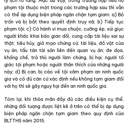
lý lịch rõ ràng. Mặc dù vậy, trong trường hợp nếu họ
phạm tội thuộc một trong các trường hợp sau thì vẫn
có thể áp dụng biện pháp ngăn chặn tạm giam: a) Bỏ
trốn và bị bắt theo quyết định truy nã; b) Tiếp tục
phạm tội; c) Có hành vi mua chuộc, cưỡng ép, xúi giục
người khác khai báo gian dối, cung cấp tài liệu sai sự
thật; tiêu hủy, giả mạo chứng cứ, tài liệu, đồ vật của
vụ án, tẩu tán tài sản liên đến quan vụ án; đe dọa,
khống chế, trả thù người làm chứng, bị hại, người tố
giác tội phạm hoặc người thân thích của những người
này; d) Bị can, bị cáo về tội xâm phạm an ninh quốc
gia và có đủ căn cứ xác định nếu không tạm giam đối
với họ thì sẽ gây nguy hại đến an ninh quốc gia.
Tóm lại, khi thỏa mãn đầy đủ các điều kiện cụ thể,
những đối tượng được liệt kê ở trên có thể bị áp dụng
biện pháp ngăn chặn tạm giam theo quy định của
BLTTHS năm 2015.