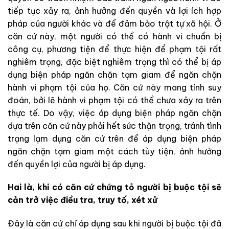
tiếp tục xảy ra, ảnh hưởng đến quyền và lợi ích hợp
pháp của người khác và để đảm bảo trật tự xã hội. Ở
căn cứ này, một người có thể có hành vi chuẩn bị
công cụ, phương tiện để thực hiện để phạm tội rất
nghiêm trọng, đặc biệt nghiêm trọng thì có thể bị áp
dụng biện pháp ngăn chặn tạm giam để ngăn chặn
hành vi phạm tội của họ. Căn cứ này mang tính suy
đoán, bởi lẽ hành vi phạm tội có thể chưa xảy ra trên
thực tế. Do vậy, việc áp dụng biện pháp ngăn chặn
dựa trên căn cứ này phải hết sức thận trọng, tránh tình
trạng lạm dụng căn cứ trên để áp dụng biện pháp
ngăn chặn tạm giam một cách tùy tiện, ảnh hưởng
đến quyền lợi của người bị áp dụng.
Hai là, khi có căn cứ chứng tỏ người bị buộc tội sẽ
cản trở việc điều tra, truy tố, xét xử
Đây là căn cứ chỉ áp dụng sau khi người bị buộc tội đã