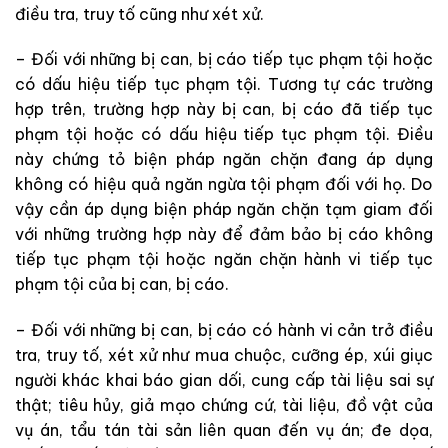
điều tra, truy tố cũng như xét xử.
– Đối với những bị can, bị cáo tiếp tục phạm tội hoặc
có dấu hiệu tiếp tục phạm tội. Tương tự các trường
hợp trên, trường hợp này bị can, bị cáo đã tiếp tục
phạm tội hoặc có dấu hiệu tiếp tục phạm tội. Điều
này chứng tỏ biện pháp ngăn chặn đang áp dụng
không có hiệu quả ngăn ngừa tội phạm đối với họ. Do
vậy cần áp dụng biện pháp ngăn chặn tạm giam đối
với những trường hợp này để đảm bảo bị cáo không
tiếp tục phạm tội hoặc ngăn chặn hành vi tiếp tục
phạm tội của bị can, bị cáo.
– Đối với những bị can, bị cáo có hành vi cản trở điều
tra, truy tố, xét xử như mua chuộc, cưỡng ép, xúi giục
người khác khai báo gian dối, cung cấp tài liệu sai sự
thật; tiêu hủy, giả mạo chứng cứ, tài liệu, đồ vật của
vụ án, tẩu tán tài sản liên quan đến vụ án; đe dọa,