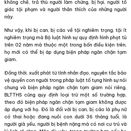
khống chế, trả thù người làm chứng, bị hại, người tố
giác tội phạm và người thân thích của những người
này.
Như vậy, khi bị can, bị cáo về tội nghiêm trọng, tội ít
nghiêm trọng mà Bộ luật hình sự quy định hình phạt tù
trên 02 năm mà thuộc một trong bốn điều kiện trên,
họ mới có thể bị áp dụng biện pháp ngăn chặn tạm
giam.
Đồng thời, xuất phát từ tính nhân đạo, nguyên tắc bảo
vệ quyền con người trong pháp luật tố tụng hình sự nói
chung và biện pháp ngăn chặn tạm giam nói riêng,
BLTTHS cũng quy định loại trừ một số trường hợp,
theo đó biện pháp ngăn chặn tạm giam không được
áp dụng với họ. Đó là đối với bị can, bị cáo là phụ nữ
có thai hoặc đang nuôi con dưới 36 tháng tuổi, là
người già yếu, người bị bệnh nặng mà có nơi cư trú và