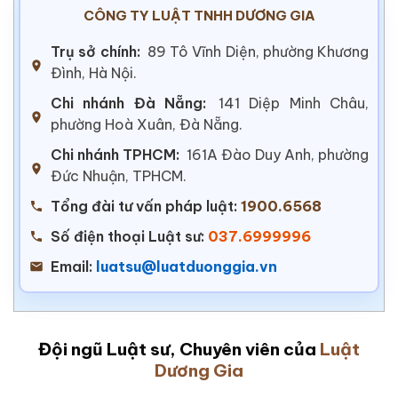
CÔNG TY LUẬT TNHH DƯƠNG GIA
Trụ sở chính:
89 Tô Vĩnh Diện, phường Khương
Đình, Hà Nội.
Chi nhánh Đà Nẵng:
141 Diệp Minh Châu,
phường Hoà Xuân, Đà Nẵng.
Chi nhánh TPHCM:
161A Đào Duy Anh, phường
Đức Nhuận, TPHCM.
Tổng đài tư vấn pháp luật:
1900.6568
Số điện thoại Luật sư:
037.6999996
Email:
luatsu@luatduonggia.vn
Đội ngũ Luật sư, Chuyên viên của
Luật
Dương Gia