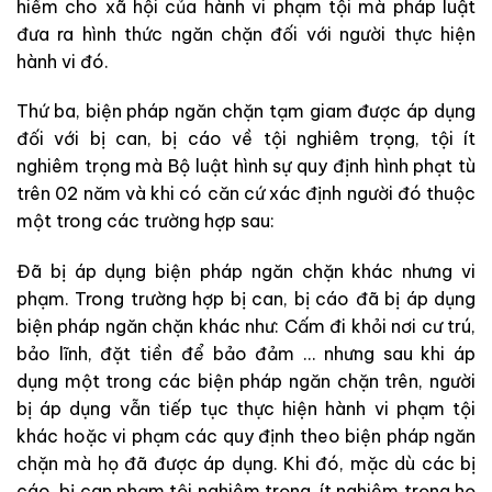
hiểm cho xã hội của hành vi phạm tội mà pháp luật
đưa ra hình thức ngăn chặn đối với người thực hiện
hành vi đó.
Thứ ba, biện pháp ngăn chặn tạm giam được áp dụng
đối với bị can, bị cáo về tội nghiêm trọng, tội ít
nghiêm trọng mà Bộ luật hình sự quy định hình phạt tù
trên 02 năm và khi có căn cứ xác định người đó thuộc
một trong các trường hợp sau:
Đã bị áp dụng biện pháp ngăn chặn khác nhưng vi
phạm. Trong trường hợp bị can, bị cáo đã bị áp dụng
biện pháp ngăn chặn khác như: Cấm đi khỏi nơi cư trú,
bảo lĩnh, đặt tiền để bảo đảm … nhưng sau khi áp
dụng một trong các biện pháp ngăn chặn trên, người
bị áp dụng vẫn tiếp tục thực hiện hành vi phạm tội
khác hoặc vi phạm các quy định theo biện pháp ngăn
chặn mà họ đã được áp dụng. Khi đó, mặc dù các bị
cáo, bị can phạm tội nghiêm trọng, ít nghiêm trọng họ