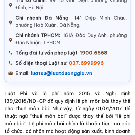
Trụ sở chính:
89 Tô Vĩnh Diện, phường Khương
Đình, Hà Nội.
Chi nhánh Đà Nẵng:
141 Diệp Minh Châu,
phường Hoà Xuân, Đà Nẵng.
Chi nhánh TPHCM:
161A Đào Duy Anh, phường
Đức Nhuận, TPHCM.
Tổng đài tư vấn pháp luật:
1900.6568
Số điện thoại Luật sư:
037.6999996
Email:
luatsu@luatduonggia.vn
Luật Phí và lệ phí năm 2015 và Nghị định
139/2016/NĐ-CP đã quy định lệ phí môn bài thay thế
cho thuế môn bài. Như vậy, từ ngày 01/01/2017 thì
thuật ngữ “thuế môn bài” được thay thế bởi “lệ phí
môn bài”. Lệ phí môn bài chính là khoản tiền mà các
tổ chức, cá nhân mà hoạt động sản xuất, kinh doanh