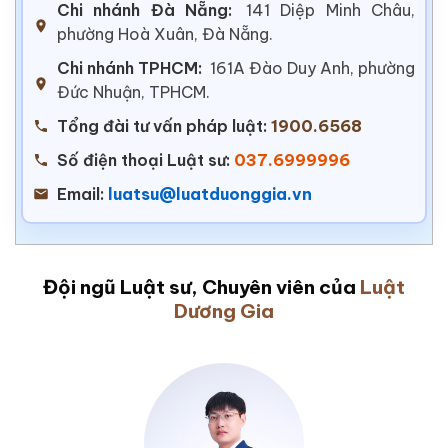
Chi nhánh Đà Nẵng:
141 Diệp Minh Châu,
phường Hoà Xuân, Đà Nẵng.
Chi nhánh TPHCM:
161A Đào Duy Anh, phường
Đức Nhuận, TPHCM.
Tổng đài tư vấn pháp luật:
1900.6568
Số điện thoại Luật sư:
037.6999996
Email:
luatsu@luatduonggia.vn
Đội ngũ Luật sư, Chuyên viên của
Luật
Dương Gia