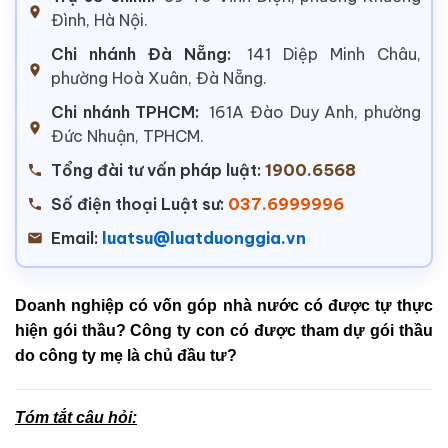
Đình, Hà Nội.
Chi nhánh Đà Nẵng:
141 Diệp Minh Châu,
phường Hoà Xuân, Đà Nẵng.
Chi nhánh TPHCM:
161A Đào Duy Anh, phường
Đức Nhuận, TPHCM.
Tổng đài tư vấn pháp luật:
1900.6568
Số điện thoại Luật sư:
037.6999996
Email:
luatsu@luatduonggia.vn
Doanh nghiệp có vốn góp nhà nước có được tự thực
hiện gói thầu? Công ty con có được tham dự gói thầu
do công ty mẹ là chủ đầu tư?
Tóm tắt câu hỏi: