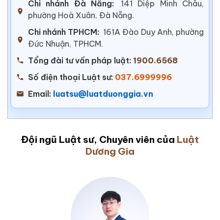
Chi nhánh Đà Nẵng:
141 Diệp Minh Châu,
phường Hoà Xuân, Đà Nẵng.
Chi nhánh TPHCM:
161A Đào Duy Anh, phường
Đức Nhuận, TPHCM.
Tổng đài tư vấn pháp luật:
1900.6568
Số điện thoại Luật sư:
037.6999996
Email:
luatsu@luatduonggia.vn
Đội ngũ Luật sư, Chuyên viên của
Luật
Dương Gia