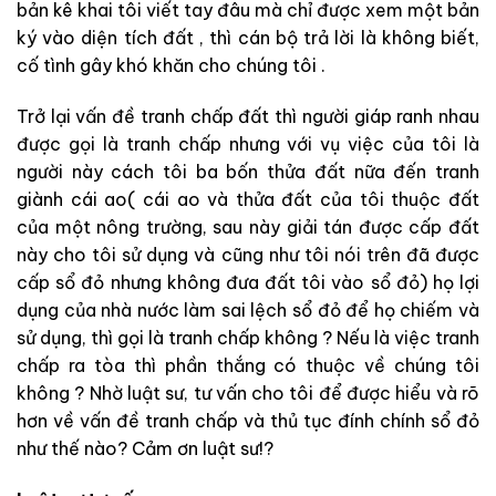
bản kê khai tôi viết tay đâu mà chỉ được xem một bản
ký vào diện tích đất , thì cán bộ trả lời là không biết,
cố tình gây khó khăn cho chúng tôi .
Trở lại vấn đề tranh chấp đất thì người giáp ranh nhau
được gọi là tranh chấp nhưng với vụ việc của tôi là
người này cách tôi ba bốn thửa đất nữa đến tranh
giành cái ao( cái ao và thửa đất của tôi thuộc đất
của một nông trường, sau này giải tán được cấp đất
này cho tôi sử dụng và cũng như tôi nói trên đã được
cấp sổ đỏ nhưng không đưa đất tôi vào sổ đỏ) họ lợi
dụng của nhà nước làm sai lệch sổ đỏ để họ chiếm và
sử dụng, thì gọi là tranh chấp không ? Nếu là việc tranh
chấp ra tòa thì phần thắng có thuộc về chúng tôi
không ? Nhờ luật sư, tư vấn cho tôi để được hiểu và rõ
hơn về vấn đề tranh chấp và thủ tục đính chính sổ đỏ
như thế nào? Cảm ơn luật sư!?