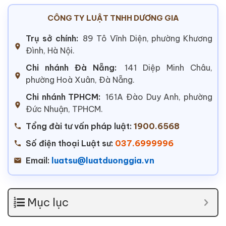
CÔNG TY LUẬT TNHH DƯƠNG GIA
Trụ sở chính:
89 Tô Vĩnh Diện, phường Khương
Đình, Hà Nội.
Chi nhánh Đà Nẵng:
141 Diệp Minh Châu,
phường Hoà Xuân, Đà Nẵng.
Chi nhánh TPHCM:
161A Đào Duy Anh, phường
Đức Nhuận, TPHCM.
Tổng đài tư vấn pháp luật:
1900.6568
Số điện thoại Luật sư:
037.6999996
Email:
luatsu@luatduonggia.vn
Mục lục