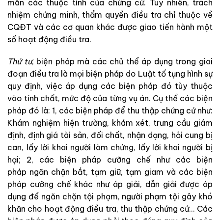
mãn
các
thuộc
tính
của
chứng
cứ
.
Tuy
nhiên
,
trách
nhiệm chứng
minh
,
thẩm
quyền
điều
tra
chỉ
thuộc
về
CQĐT
và
các
cơ
quan
kh
á
c
được
giao
tiến
hàn
h
một
số
ho
ạt
độ
ng
điều
tra
.
Thứ
t
ư
,
biện
pháp
mà
các
chủ
thể
áp
dụng
trong
giai
đoạn
điều
tra
là
mọi
biện
pháp
do
Luật
tố
tụng
hình
sự
quy
định
,
việc
áp
dụng
các
biện
pháp
đó
tù
y
thuộc
vào
tính
chất
,
mức
độ
của
từng
vụ
án
.
Cụ
thể
các
biện
pháp
đó
là
:
1,
các
biện
pháp
để
thu
thập
chứng
cứ
như
:
Khám
n
ghiệm
hiện
trường
,
khám
xét
,
trưng
cầu
giám
địn
h
,
định
giá
tài
sản
,
đối
chất
,
nhận
dạng,
hỏi
cung
bị
can
,
lấy
lời
khai
người
làm
chứng
,
lấy
lời
khai
người
bị
hại
;
2
,
các
biện
pháp
cưỡng
chế
như
các
biện
pháp
ngăn
chặn
bắt
,
tạm
giữ
,
tạm
giam
và
cá
c
biện
pháp
cưỡng
chế
kh
ác
như
áp
giải
,
dẫn
giải
được
áp
dụng
để
ngăn
chặn
tội
phạm
,
người
phạm
tội
gây
kh
ó
khăn
cho
h
oạ
t
động
điều
tra
,
thu
thập
chứng
cứ
.
.
.
Các