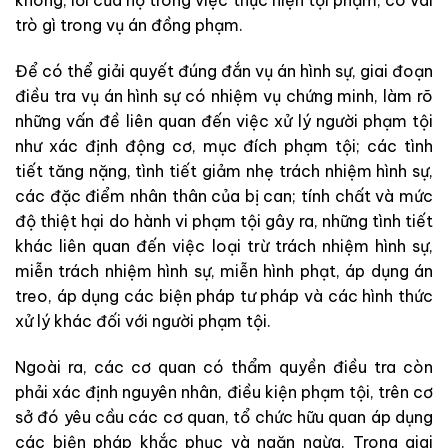
không
;
lỗi của
họ
trong việc
thực
hiện
tội
phạm
;
có
vai
trò
gì
trong
vụ
án
đồng
phạm
.
Để
có
thể
giải
quyết
đúng
đắn
vụ
án
hình
sự
,
giai
đ
oạn
điều
tra
vụ
án
hình
sự
có
nhiệm
vụ
chứng
minh
,
làm
rõ
những
vấn
đề
liên
quan
đến
việc
xử
lý
người
phạm
tội
như
xác
định
động
cơ
,
mục
đích
phạm
tội
; các
tình
tiết
tăng
nặng
,
tình
tiết
giảm
nhẹ
tr
ác
h
nhiệm
hình
sự
,
các
đặc
điểm
nhân
thân
của
bị
can
;
tính
chất
và
mức
độ
thiệ
t
hại
do
hành
vi
phạm
tội
gây
ra
,
những
tình
tiế
t
k
há
c
liên
qua
n
đến
việc
loạ
i
trừ
trách
nhiệm
hình
sự
,
miễn
tr
ác
h
nhiệ
m
h
ình
sự
,
miễn
h
ìn
h
phạt
,
áp
dụng
án
treo
,
áp
dụng
các
biện
pháp
tư
pháp
và
các
hình
t
h
ức
xử
lý
k
hác
đối
với
người
phạm
tội
.
N
goài
ra
,
các
cơ
quan
có
thẩm
quyền
điều
tra
còn
phải
xác
định
ngu
yên
nhân
,
điều
kiện
phạm
tội
,
trên
cơ
sở
đó
yêu
cầu
các
cơ
quan
,
tổ
chức
hữu
quan
áp
dụng
các
biện
pháp
khắc
phục
và
ngăn
ngừa
.
Trong
giai