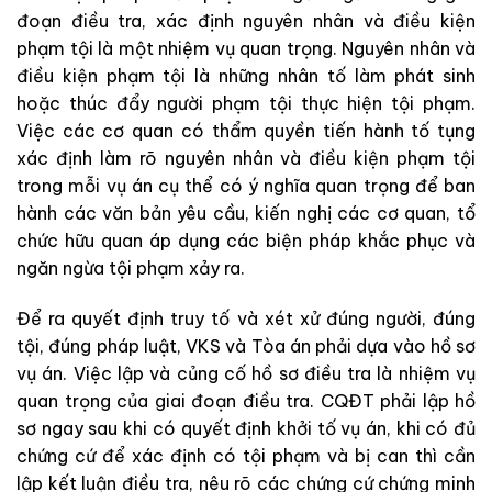
đoạn
điều
tra
,
xác
định
nguyên nhân
v
à
điều
k
i
ện
phạm
tội là
một
nhiệm
vụ
quan
trọng
.
Nguyên
nhân
v
à
điều
kiện
phạm
tội
l
à
những
nhân
tố
làm
phát
s
in
h
hoặc
thúc
đẩy
người
phạm
tội
thực
hiện
tội
phạm
.
Việc
các
cơ
quan
có
thẩm
quyền
tiến hà
n
h
tố
tụng
xác
định
làm
rõ
nguyên
n
hân
v
à
điều
k
iệ
n
phạm
tội
trong
mỗi
vụ
án
cụ
thể
có
ý
nghĩa quan
trọng
để
ban
hành
các
văn
bản
yêu
cầu
,
kiến
nghị
các
cơ
quan
,
tổ
chức
hữu quan
áp
dụng
các
biện
pháp
khắc
phục
và
ngăn
ngừa
tội
phạm
xảy
ra
.
Để
ra
quyết
định
truy
tố
và
xét
xử
đúng
người
,
đúng
tội
,
đúng
pháp
luật
,
VKS và
Tòa
án
phải
dựa
v
ào
hồ
sơ
vụ
án
.
Việc
lập
và
củng
cố
hồ
sơ
điều
tra
là
nhiệm
vụ
quan
trọng
của
giai
đ
oạn
điều
tra
.
CQĐT
phải
lập
hồ
sơ
ngay
s
a
u
khi
có
q
uy
ết
định
khở
i
tố
vụ
án
,
khi
có
đủ
chứng
cứ
để
xác
định
có
tội
phạ
m
v
à
bị
can
thì
cần
lập
kết
luận
đ
iều
tra
,
nêu
rõ
các
chứng
cứ
chứng
minh