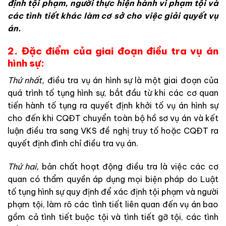
định tội phạm, người thực hiện hành vi phạm tội và
các tình tiết khác làm cơ sở cho việc giải quyết vụ
án
.
2. Đặc điểm của giai đoạn điều tra vụ án
hình sự:
Thứ
n
hất
,
điều
tra
vụ
án
hình
sự
là
một
giai
đo
ạ
n
của
quá
trình
tố
tụng
hình
sự
,
bắt
đầu
từ
khi
c
á
c
cơ
quan
tiến
hà
nh
t
ố
tụng
ra
qu
yết
định
khở
i
tố v
ụ
án
hình
sự
cho
đến
khi
CQĐT
c
h
uyển
toàn
bộ
hồ
sơ
vụ
án
và
kết
luận
điều
tra
sang
VKS
đề
nghị
truy
tố
hoặc
CQĐT
r
a
quyết
định
đình
chỉ
điề
u
tr
a
v
ụ
án
.
Thứ
h
a
i
,
bản
chất
hoạt
động
điều
tr
a
là
việc
các
c
ơ
quan
có
thẩm
quyền
áp
dụng
mọi
biện
pháp
do
Luật
tố
tụng
hình
sự
quy
định
để
xá
c
định tội
phạm
và
người
phạm
tội
,
làm
rõ
các
tình
tiết
liên
quan
đến
vụ
án
bao
gồm
cả
tình
tiết
buộc
tội
và
tình
tiết
gỡ
tội
,
các
tình