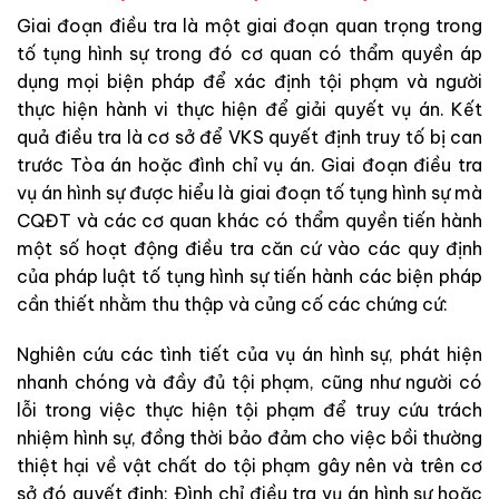
Gi
ai
đoạn
điều
tra
là
một
giai
đ
oạ
n
quan trọng trong
t
ố
t
ụng
hình
sự
trong
đó
cơ
quan
có
th
ẩm
quyền
áp
d
ụng
mọi
biện
pháp
để xác
định
tội
ph
ạ
m
và
người
thực
hiệ
n
hàn
h
vi
thực
hiện
để giải
quyết
vụ
án
.
Kết
quả
điều
tra
là
cơ
sở
để
VKS
quyết
định
truy
tố
bị
can
trước
T
òa
án
hoặ
c
đình
chỉ
vụ
án
.
Giai
đoạn
điều
tra
vụ
án
hình
sự
được
hiểu
l
à
giai
đoạn
tố
tụng
hình
sự
mà
CQĐT
và
các
cơ
quan
khác
có
thẩm
quyền
tiến
hành
một
số
hoạt
động
điều
tra
căn
cứ
vào
các
quy
định
của
pháp
luật
tố
tụng
hình
sự
tiến
hành
cá
c
biện
pháp
cần
thiết
nhằm
thu
thập
và
củng
cố
các
chứng
cứ
:
N
ghiên
cứu
các
tình
tiết
của
vụ
án
hình
sự
,
phát
hi
ện
nhanh
chóng
và
đầy
đủ
t
ộ
i
phạm
,
cũng
như
người
có
lỗi
t
ro
ng
việc
thực
hiện
tội
phạm
để
truy
cứu
trách
nh
i
ệm
hình
sự
,
đồng
thời
bảo
đảm
cho
việc
bồi
thường
thiệt
hại
về
v
ật
chất
do
tội
phạm
gây
nên
v
à
trên
cơ
sở
đó
quyế
t
định
:
Đình
chỉ
điều
tra
v
ụ
án
hình
s
ự
hoặc