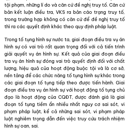
tội
phạm
,
những
lí
do
và
căn
cứ
đề
nghị
truy
tố
.
Căn
cứ
bản
kết
lu
ận
đi
ều
tr
a
,
VKS
r
a
bản
cáo
trạng
truy
tố
,
trong
trường
hợp
không
có
căn
cứ
để
đề
nghị
truy
tố
thì
ra
các
quyết
địn
h
khác
theo
quy
định
ph
á
p
luật
.
Trong
tố
tụng
hình
sự
nước
ta
,
giai
đoạn
điều
tra
vụ
án
hình
sự
có
vai
trò
rất
qu
an
trọng
đối
với
cả
tiến
trình
giải
quyết
vụ
án
hình
sự
.
Kết
quả
của
giai
đoạn
điều
tra
vụ
á
n
h
ình
sự
đó
ng
vai
trò
q
uy
ết
địn
h
đối
vớ
i
chất
lượng
,
hiệu
q
uả
của
hoạt
độ
ng
bu
ộ
c
tội
và
là
cơ
sở
,
nền
tảng
để
các
chức
năng
tố
tụ
ng
hình
sự kh
á
c
trong
các
giai
đoạn
tố
tụng
tiếp
theo
được
tiến
hành
.
Giai
đoạn
điều
tra
vụ
án
hình
sự
với
hoạt
độ
ng
tố
tụng
chủ
đạo
là
hoạt
đ
ộng
của
CQĐT
,
được
đánh
giá
là
giai
đoạ
n
tố
tụng
tiềm
ẩn
nh
iều
n
hất
nguy
cơ
sai
sót
,
vi
p
hạm
pháp
l
uậ
t
,
kể
cả
những
sai
sót
,
vi
phạm
pháp
luật
ngh
i
êm
trọng
dẫn
đến
việc
truy
cứu
trách
nhiệm
hình
sự
oan
,
sai
.