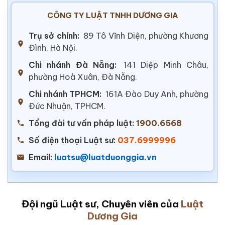
CÔNG TY LUẬT TNHH DƯƠNG GIA
Trụ sở chính:
89 Tô Vĩnh Diện, phường Khương
Đình, Hà Nội.
Chi nhánh Đà Nẵng:
141 Diệp Minh Châu,
phường Hoà Xuân, Đà Nẵng.
Chi nhánh TPHCM:
161A Đào Duy Anh, phường
Đức Nhuận, TPHCM.
Tổng đài tư vấn pháp luật:
1900.6568
Số điện thoại Luật sư:
037.6999996
Email:
luatsu@luatduonggia.vn
Đội ngũ Luật sư, Chuyên viên của
Luật
Dương Gia