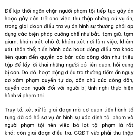
Để
kịp
thời
ngăn
chặn
người
phạm
tội
tiếp
tục
gây
án
hoặc
gây
cản
trở
cho
việc
thu
thập
chứng
cứ
vụ
án
,
trong
giai
đoạ
n
điều
tra
vụ
án hình
sự
thường
phải
áp
dụng
các
biện
pháp
cưỡng
chế
như
bắt
,
tạm
giữ
,
tạm
giam
,
khám
xét
chỗ
ở
,
khám
xét
nơi
làm
việc
,
khá
m
x
ét
th
â
n
thể
;
tiến
hành
các
h
oạt
độ
ng
điều
t
ra
khác
liên
qu
an
đến
quyền
cơ
b
ản
của
công
dân
như
triệu
tập
để
lấy
lời
khai
những
người
có
liên
q
uan
,
h
ỏi
cun
g
bị
can
.
Do
đ
ó
,
hoạt
động
điều
tra
thường
tiềm
ẩn
nguy
cơ
xâm
phạm
quyền
tự
do
,
dân
chủ
của
công
dân
,
quyền
con
người
đối
với
người
bị
tình
nghi
thực
hiện
hành
vi
phạm
tội
.
Truy
tố
,
xét
xử
là
giai
đoạn
mà
cơ
quan
tiế
n
hàn
h
tố
tụ
ng
đã
có
hồ
sơ
vụ
án
hình
sự
xác
định
tội
phạm
và
người
phạm
tội
nên
việc
bỏ
lọt
tội
phạm
là
rất
khó
;
còn
giai
đ
oạn
đ
iều
tra
,
CQĐT
vừa
phải
thu
thập