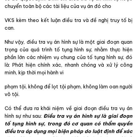
chuyển
t
o
àn
bộ
cá
c
tài
liệu
của
vụ
á
n
đ
ó
cho
VKS
kèm
theo
kết
luận
điề
u
tra
và
đề
nghị
truy
tố
bị
can
.
N
hư
vậy
,
điều
tra
vụ
án
hình
sự
là
một
gi
ai
đoạn
quan
trọng
của quá
trình
tố
tụng
hình
sự
,
nhằm thực
hiện
phần
lớn các
nhiệm
vụ
chung
của
tố
tụng
hình
sự
,
đó
là
:
Phát
hiện
chính
xác
,
nhanh
chóng
và
xử
lý
công
minh
,
kịp
thời
mọi
hành
vi
phạm
t
ộ
i
,
không
để
l
ọt
tội
phạm
,
không
làm
oan
người
v
ô
tội
.
Có
thể
đưa
ra
khái
niệm
về
giai
đ
oạn
đi
ều
tra
vụ
án
hình
sự
như
sau
:
Điều tra vụ án hình sự là giai đoạn
tố tụng hình sự, trong đó cơ quan có thẩm quyền
điều tra áp dụng mọi biện pháp do luật định để xác