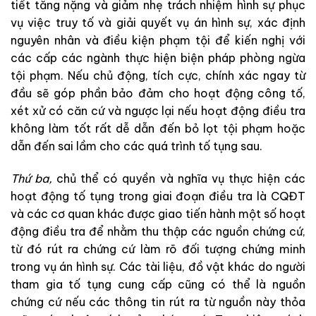
tiết
tăng
nặng
và
giảm
nhẹ
tr
á
ch
nhiệm
hìn
h
s
ự
phục
vụ việc
truy
tố
và
giải
quyết
vụ
án
hình
sự
,
xác
định
nguyên
nhân
và
điều
kiện
phạm
tội
để
kiến
nghị
với
các
cấp
các
ngành
thực
hiện
biện
pháp
phòng
ngừa
tội
phạm
.
Nếu
chủ
động
,
tích
cực
,
chính
xác
ngay
từ
đầu
sẽ
góp
phần
bảo đảm cho
hoạt
động
công
tố
,
xét
xử
có
căn
cứ
và
ngược
lại
nế
u
hoạt
độn
g
điều
t
ra
k
hông
l
àm
tốt
rất
d
ễ
dẫn
đến
bỏ
lọt
tội
phạm
hoặc
dẫn
đến
sai
lầm
cho
các
quá
trình
tố
tụng
sau
.
Thứ
ba
,
chủ
thể
có
quyền
và
ngh
ĩa
vụ
thực
hiện
các
h
oạ
t
động
tố
tụng
trong
giai
đoạn
điều
tra
là
CQĐT
và
các
cơ
quan
khác
được
giao
tiến
hành
một
số
ho
ạt
động
điều
tra
để
n
hằ
m
thu
thập
các
nguồn
chứng
cứ
,
từ
đó
rút
ra
chứng
cứ
làm
rõ
đối
tượng
chứng
minh
trong
vụ
án
hình
sự
.
Các
tài
liệu
,
đồ
vật
khác
do
người
tham
gia
tố
tụng
cung
cấp
cũng
có
thể
là
nguồn
chứng
cứ
nếu
các
thông
tin
rút
ra
từ
nguồn
này
thỏa