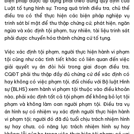
biện
pháp
được
áp
dụng
phả
i
theo
đú
ng
quy
định
của
L
uậ
t
tố
tụng
hình
sự
.
Trong
quá
tr
ình
điều
tra
,
chủ
thể
điều
tra
có
thể
thực
hiện
các
biện
pháp
nghiệp
vụ
trinh
sát
bí
mật
để
thu
thập
chứng cứ
,
phát
hiện
,
ngăn
ngừa
và
xác
định
tội
phạm
,
tuy
nhiên
,
tài
liệu
trinh
sát
phải
được
chuyển
hóa
thành
chứng
cứ
tố
tụng
.
Việc
xác
đ
ị
nh
tội
phạm
,
người
thực hiện
hành
vi
phạm
tội
cũng
như
các
tình
tiết
khác
có
liên
quan
đến
việc
giải
quyết
vụ
án
đòi
hỏi
trong
giai
đoạn
điều
tra
,
CQĐT
phải
t
hu
thập
đầy
đủ
chứng
cứ
để
xác
định
có
hay
không
có
việc
phạm
tội
,
đối
chiếu
với
Bộ
luậ
t
Hình
sự
(
BL
HS
)
xem
hành
vi
phạm
tội
thu
ộ
c
v
ào
đ
iều
kh
oản
nào
,
phải
xác
định
tấ
t
cả
tội
phạm
để
không
bỏ
lọt
tội
phạm
và
không
l
àm
oan
người
phạm
tội
.
Điều
tra
vụ
án
hình
sự
có
nhiệm
vụ
xác
đ
ị
nh
người
thực
hiện
hành
vi
phạm
tội
;
n
gười
đó
đã
đ
ủ
tuổ
i
ch
ị
u
tr
ác
h
nh
iệm
hình
s
ự
hay
chưa
,
có
năng
lực
trách
n
hiệm
hình
sự
hay