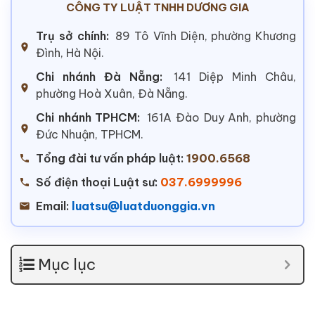
CÔNG TY LUẬT TNHH DƯƠNG GIA
Trụ sở chính:
89 Tô Vĩnh Diện, phường Khương
Đình, Hà Nội.
Chi nhánh Đà Nẵng:
141 Diệp Minh Châu,
phường Hoà Xuân, Đà Nẵng.
Chi nhánh TPHCM:
161A Đào Duy Anh, phường
Đức Nhuận, TPHCM.
Tổng đài tư vấn pháp luật:
1900.6568
Số điện thoại Luật sư:
037.6999996
Email:
luatsu@luatduonggia.vn
Mục lục