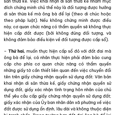
sản thừa kế. Việc khai nhận di sản thừa kế nhằm mục
đích chứng minh chủ thể này là đối tượng được hưởng
di sản thừa kế mà ông bà để lại (theo di chúc hoặc
theo pháp luật). Nếu không chứng minh được điều
này, cơ quan chức năng có thẩm quyền sẽ không thực
hiện cấp đất được (bởi không đúng đối tượng, và
không đảm bảo điều kiện về đối tượng được cấp sổ).
–
Thứ hai,
muốn thực hiện cấp sổ đỏ với đất đai mà
ông bà để lại, cá nhân thực hiện phải đảm bảo cung
cấp cho phía cơ quan chức năng có thẩm quyền
những giấy tờ cần thiết liên quan đến việc chuyển đổi
tên trên giấy chứng nhận quyền sử dụng đất: Văn bản
khai nhận di sản thừa kế, giấy chứng nhận quyền sử
dụng đất, giấy xác nhận tình trạng hôn nhân của chủ
thể yêu cầu cấp giấy chứng nhận quyền sử dụng đất;
giấy xác nhận của Ủy ban nhân dân xã phường về việc
đất được sử dụng ổn định, lâu dài và không thuộc diện