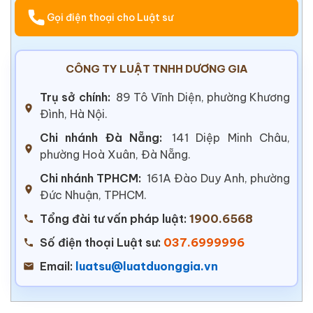
Gọi điện thoại cho Luật sư
CÔNG TY LUẬT TNHH DƯƠNG GIA
Trụ sở chính:
89 Tô Vĩnh Diện, phường Khương
Đình, Hà Nội.
Chi nhánh Đà Nẵng:
141 Diệp Minh Châu,
phường Hoà Xuân, Đà Nẵng.
Chi nhánh TPHCM:
161A Đào Duy Anh, phường
Đức Nhuận, TPHCM.
Tổng đài tư vấn pháp luật:
1900.6568
Số điện thoại Luật sư:
037.6999996
Email:
luatsu@luatduonggia.vn