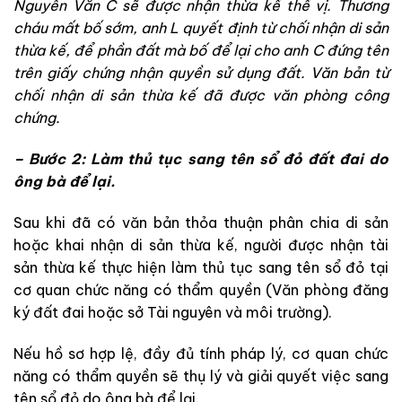
Nguyễn Văn C sẽ được nhận thừa kế thế vị. Thương
cháu mất bố sớm, anh L quyết định từ chối nhận di sản
thừa kế, để phần đất mà bố để lại cho anh C đứng tên
trên giấy chứng nhận quyền sử dụng đất. Văn bản từ
chối nhận di sản thừa kế đã được văn phòng công
chứng.
– Bước 2: Làm thủ tục sang tên sổ đỏ đất đai do
ông bà để lại.
Sau khi đã có văn bản thỏa thuận phân chia di sản
hoặc khai nhận di sản thừa kế, người được nhận tài
sản thừa kế thực hiện làm thủ tục sang tên sổ đỏ tại
cơ quan chức năng có thẩm quyền (Văn phòng đăng
ký đất đai hoặc sở Tài nguyên và môi trường).
Nếu hồ sơ hợp lệ, đầy đủ tính pháp lý, cơ quan chức
năng có thẩm quyền sẽ thụ lý và giải quyết việc sang
tên sổ đỏ do ông bà để lại.