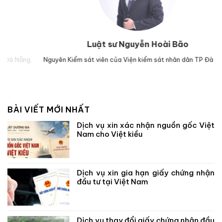
Luật sư Nguyễn Hoài Bão
g.
Nguyên Kiểm sát viên của Viện kiểm sát nhân dân TP Đà Nẵng.
Lu
BÀI VIẾT MỚI NHẤT
Dịch vụ xin xác nhận nguồn gốc Việt
Nam cho Việt kiều
Dịch vụ xin gia hạn giấy chứng nhận
đầu tư tại Việt Nam
Dịch vụ thay đổi giấy chứng nhận đầu