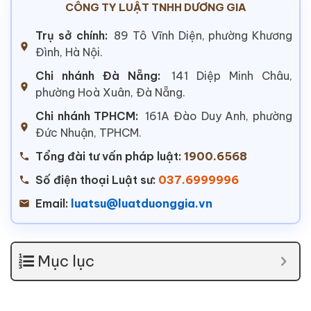
CÔNG TY LUẬT TNHH DƯƠNG GIA
Trụ sở chính:
89 Tô Vĩnh Diện, phường Khương
Đình, Hà Nội.
Chi nhánh Đà Nẵng:
141 Diệp Minh Châu,
phường Hoà Xuân, Đà Nẵng.
Chi nhánh TPHCM:
161A Đào Duy Anh, phường
Đức Nhuận, TPHCM.
Tổng đài tư vấn pháp luật:
1900.6568
Số điện thoại Luật sư:
037.6999996
Email:
luatsu@luatduonggia.vn
Mục lục