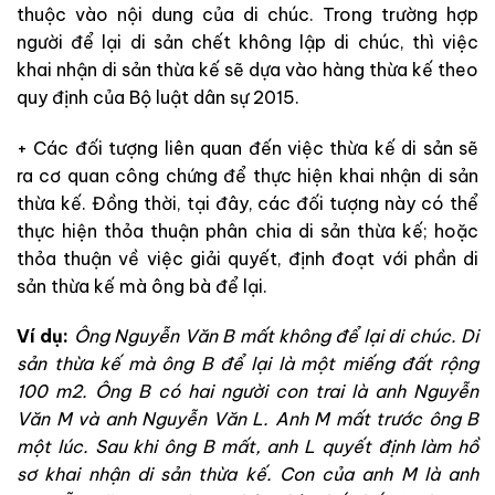
thuộc vào nội dung của di chúc. Trong trường hợp
người để lại di sản chết không lập di chúc, thì việc
khai nhận di sản thừa kế sẽ dựa vào hàng thừa kế theo
quy định của Bộ luật dân sự 2015.
+ Các đối tượng liên quan đến việc thừa kế di sản sẽ
ra cơ quan công chứng để thực hiện khai nhận di sản
thừa kế. Đồng thời, tại đây, các đối tượng này có thể
thực hiện thỏa thuận phân chia di sản thừa kế; hoặc
thỏa thuận về việc giải quyết, định đoạt với phần di
sản thừa kế mà ông bà để lại.
Ví dụ:
Ông Nguyễn Văn B mất không để lại di chúc. Di
sản thừa kế mà ông B để lại là một miếng đất rộng
100 m2. Ông B có hai người con trai là anh Nguyễn
Văn M và anh Nguyễn Văn L. Anh M mất trước ông B
một lúc. Sau khi ông B mất, anh L quyết định làm hồ
sơ khai nhận di sản thừa kế. Con của anh M là anh