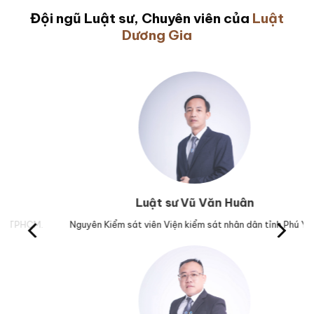
Đội ngũ Luật sư, Chuyên viên của
Luật
Dương Gia
Luật sư Vũ Văn Huân
M.
Nguyên Kiểm sát viên Viện kiểm sát nhân dân tỉnh Phú Yên.
Trư