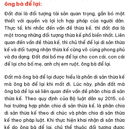
ông bà để lại:
Đất đai là đối tượng tài sản quan trọng, gắn bó mật
thiết với quyền và lợi ích hợp pháp của người dân.
Thực tế, khi nhắc đến vấn đề thừa kế, thì đất đai là
một trong những đối tượng thừa kế phố biến nhất. Liên
quan đến vấn đề thừa kế, thì chủ thể để lại di sản thừa
kế và đối tượng nhận thừa kế cũng vô cùng phong phú
và đa dạng. Đất đai bố mẹ để lại cho con cái, con cái
để lại cho bố mẹ, anh chị em ruột, ông bà để lại.
Đất mà ông bà để lại được hiểu là phần di sản thừa kế
mà ông bà để lại khi mất đi. Lúc này, phần đất mà
ông bà để lại sẽ liên quan đến vấn đề phân chia di sản
thừa kế. Theo quy định của Bộ luật dân sự 2015, có
hai trường hợp phân chia di sản thừa kế, là phân chia
di sản thừa kế theo di chúc và phân chia di sản thừa
kế theo pháp luật. Khi thực hiện khai nhận di sản thừa
kế do ông bà để lại, chủ thể thuộc đối tượng được