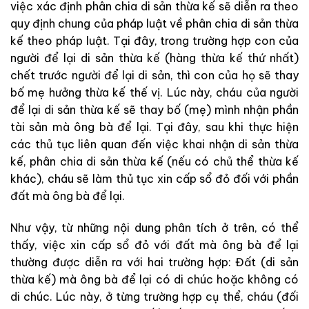
việc xác định phân chia di sản thừa kế sẽ diễn ra theo
quy định chung của pháp luật về phân chia di sản thừa
kế theo pháp luật. Tại đây, trong trường hợp con của
người để lại di sản thừa kế (hàng thừa kế thứ nhất)
chết trước người để lại di sản, thì con của họ sẽ thay
bố mẹ hưởng thừa kế thế vị. Lúc này, cháu của người
để lại di sản thừa kế sẽ thay bố (mẹ) mình nhận phần
tài sản mà ông bà để lại. Tại đây, sau khi thực hiện
các thủ tục liên quan đến việc khai nhận di sản thừa
kế, phân chia di sản thừa kế (nếu có chủ thể thừa kế
khác), cháu sẽ làm thủ tục xin cấp sổ đỏ đối với phần
đất mà ông bà để lại.
Như vậy, từ những nội dung phân tích ở trên, có thể
thấy, việc xin cấp sổ đỏ với đất mà ông bà để lại
thường được diễn ra với hai trường hợp: Đất (di sản
thừa kế) mà ông bà để lại có di chúc hoặc không có
di chúc. Lúc này, ở từng trường hợp cụ thể, cháu (đối