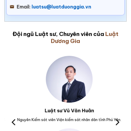
Email:
luatsu@luatduonggia.vn
Đội ngũ Luật sư, Chuyên viên của
Luật
Dương Gia
Luật sư Vũ Văn Huân
Nguyên Kiểm sát viên Viện kiểm sát nhân dân tỉnh Phú Yên.
Trưở