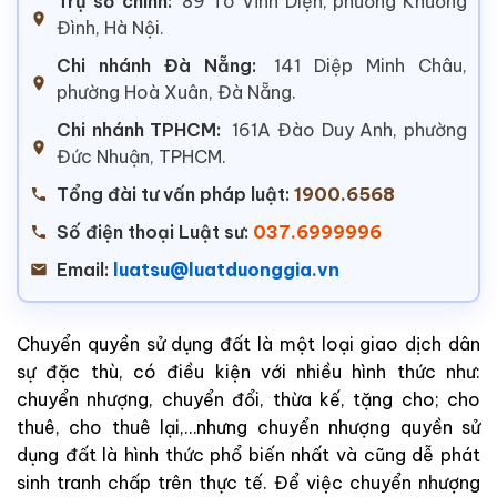
Trụ sở chính:
89 Tô Vĩnh Diện, phường Khương
Đình, Hà Nội.
Chi nhánh Đà Nẵng:
141 Diệp Minh Châu,
phường Hoà Xuân, Đà Nẵng.
Chi nhánh TPHCM:
161A Đào Duy Anh, phường
Đức Nhuận, TPHCM.
Tổng đài tư vấn pháp luật:
1900.6568
Số điện thoại Luật sư:
037.6999996
Email:
luatsu@luatduonggia.vn
Chuyển quyền sử dụng đất là một loại giao dịch dân
sự đặc thù, có điều kiện với nhiều hình thức như:
chuyển nhượng, chuyển đổi, thừa kế, tặng cho; cho
thuê, cho thuê lại,…nhưng chuyển nhượng quyền sử
dụng đất là hình thức phổ biến nhất và cũng dễ phát
sinh tranh chấp trên thực tế. Để việc chuyển nhượng