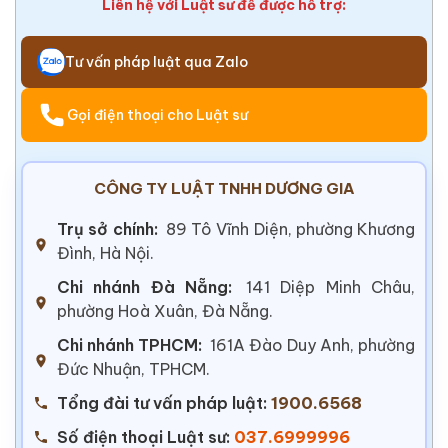
Liên hệ với Luật sư để được hỗ trợ:
Tư vấn pháp luật qua Zalo
Gọi điện thoại cho Luật sư
CÔNG TY LUẬT TNHH DƯƠNG GIA
Trụ sở chính:
89 Tô Vĩnh Diện, phường Khương
Đình, Hà Nội.
Chi nhánh Đà Nẵng:
141 Diệp Minh Châu,
phường Hoà Xuân, Đà Nẵng.
Chi nhánh TPHCM:
161A Đào Duy Anh, phường
Đức Nhuận, TPHCM.
Tổng đài tư vấn pháp luật:
1900.6568
Số điện thoại Luật sư:
037.6999996