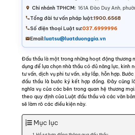
Chi nhánh TPHCM:
161A Đào Duy Anh, phư
Tổng đài tư vấn pháp luật:
1900.6568
Số điện thoại Luật sư:
037.6999996
Email:
luatsu@luatduonggia.vn
Đấu thầu là một trong những hoạt động thương mạ
dụng để lựa chọn nhà thầu có đủ năng lực, kinh 
tư vấn, dịch vụ phi tư vấn, xây lắp, hỗn hợp. Bướ
đấu thầu là bước ký kết hợp đồng. Đây cũng là
nghĩa vụ của các bên trong quan hệ thương mại
theo quy định của Luật đấu thầu và các văn bản
sẽ làm rõ các điều kiện này.
Mục lục
1. Hồ sơ hợp đồng thông qua đấu thầu