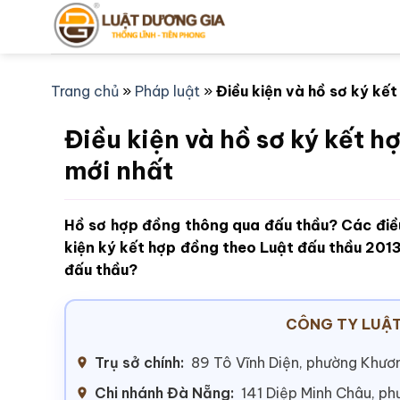
Bỏ
qua
nội
dung
Trang chủ
»
Pháp luật
»
Điều kiện và hồ sơ ký kế
Điều kiện và hồ sơ ký kết 
mới nhất
Hồ sơ hợp đồng thông qua đấu thầu? Các điề
kiện ký kết hợp đồng theo Luật đấu thầu 201
đấu thầu?
CÔNG TY LUẬT
Trụ sở chính:
89 Tô Vĩnh Diện, phường Khươn
Chi nhánh Đà Nẵng:
141 Diệp Minh Châu, p