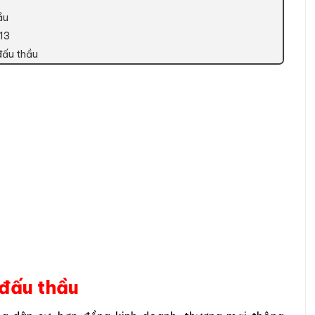
ầu
013
đấu thầu
 đấu thầu