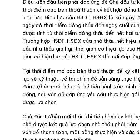
Điều kiện đầu tiên phải đáp ứng để Chủ đầu tư k
thời điểm các bên thoả thuận ký kết hợp đồng 
hiệu lực. Hiệu lực của HSDT, HSĐX là số ngày 
ngày có thời điểm đóng thầu đến ngày cuối cùng
được tính từ thời điểm đóng thầu đến hết hai t
Trường hợp HSDT, HSĐX của nhà thầu hết hiệu lự
cầu nhà thầu gia hạn thời gian có hiệu lực của
gian có hiệu lực của HSDT, HSĐX thì mới đáp ứng
Tại thời điểm mà các bên thoả thuận để ký kết
lực về kỹ thuật, về tài chính để sẵn sàng thực hi
đầu tư/bên mời thầu có thể tiến hành xác minh t
đồng, nếu vẫn đủ đáp ứng yêu cầu thực hiện gói 
được lựa chọn.
Chủ đầu tư/bên mời thầu khi tiến hành ký kết h
phê duyệt kết quả lựa chọn nhà thầu phải đảm
vốn để thanh toán, mặt bằng thực hiện và các đi
thực hiện dự án đúng tiến độ.