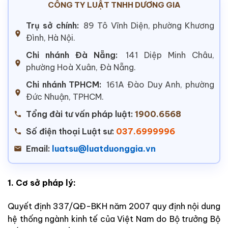
CÔNG TY LUẬT TNHH DƯƠNG GIA
Trụ sở chính:
89 Tô Vĩnh Diện, phường Khương
Đình, Hà Nội.
Chi nhánh Đà Nẵng:
141 Diệp Minh Châu,
phường Hoà Xuân, Đà Nẵng.
Chi nhánh TPHCM:
161A Đào Duy Anh, phường
Đức Nhuận, TPHCM.
Tổng đài tư vấn pháp luật:
1900.6568
Số điện thoại Luật sư:
037.6999996
Email:
luatsu@luatduonggia.vn
1. Cơ sở pháp lý:
Quyết định 337/QĐ-BKH năm 2007 quy định nội dung
hệ thống ngành kinh tế của Việt Nam do Bộ trưởng Bộ