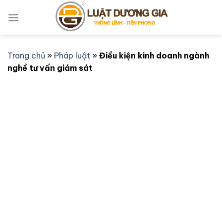
Bỏ
qua
nội
dung
Trang chủ
»
Pháp luật
»
Điều kiện kinh doanh ngành
nghề tư vấn giám sát