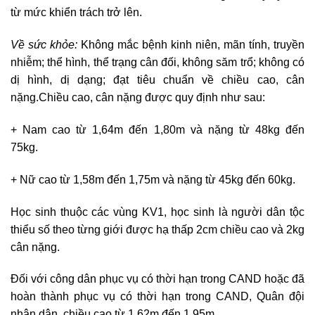
từ mức khiển trách trở lên.
Về sức khỏe:
Không mắc bệnh kinh niên, mãn tính, truyền
nhiễm; thể hình, thể trạng cân đối, không săm trổ; không có
dị hình, dị dạng; đạt tiêu chuẩn về chiều cao, cân
nặng.
Chiều cao, cân nặng được quy định như sau:
+ Nam cao từ 1,64m đến 1,80m và nặng từ 48kg đến
75kg.
+ Nữ cao từ 1,58m đến 1,75m và nặng từ 45kg đến 60kg.
Học sinh thuộc các vùng KV1, học sinh là người dân tộc
thiểu số theo từng giới được hạ thấp 2cm chiều cao và 2kg
cân nặng.
Đối với công dân phục vụ có thời hạn trong CAND hoặc đã
hoàn thành phục vụ có thời hạn trong CAND, Quân đội
nhân dân, chiều cao từ 1,62m đến 1,95m.