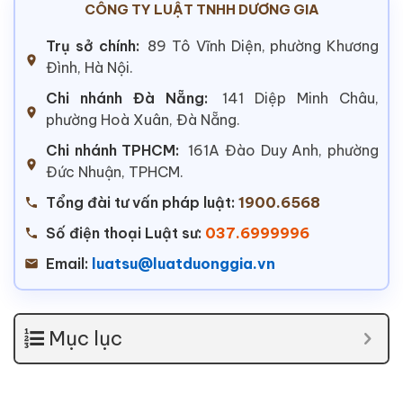
CÔNG TY LUẬT TNHH DƯƠNG GIA
Trụ sở chính:
89 Tô Vĩnh Diện, phường Khương
Đình, Hà Nội.
Chi nhánh Đà Nẵng:
141 Diệp Minh Châu,
phường Hoà Xuân, Đà Nẵng.
Chi nhánh TPHCM:
161A Đào Duy Anh, phường
Đức Nhuận, TPHCM.
Tổng đài tư vấn pháp luật:
1900.6568
Số điện thoại Luật sư:
037.6999996
Email:
luatsu@luatduonggia.vn
Mục lục