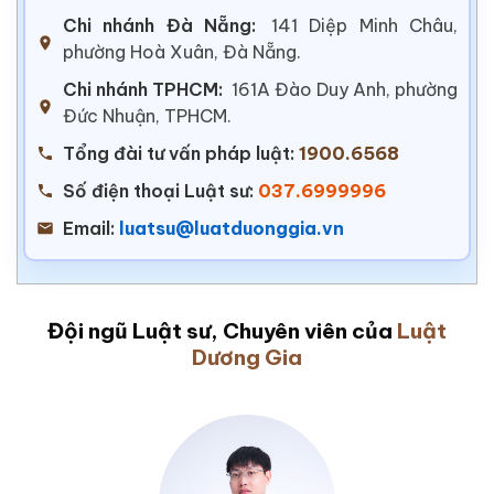
Chi nhánh Đà Nẵng:
141 Diệp Minh Châu,
phường Hoà Xuân, Đà Nẵng.
Chi nhánh TPHCM:
161A Đào Duy Anh, phường
Đức Nhuận, TPHCM.
Tổng đài tư vấn pháp luật:
1900.6568
Số điện thoại Luật sư:
037.6999996
Email:
luatsu@luatduonggia.vn
Đội ngũ Luật sư, Chuyên viên của
Luật
Dương Gia