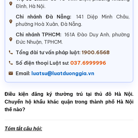
Đình, Hà Nội.
Chi nhánh Đà Nẵng:
141 Diệp Minh Châu,
phường Hoà Xuân, Đà Nẵng.
Chi nhánh TPHCM:
161A Đào Duy Anh, phường
Đức Nhuận, TPHCM.
Tổng đài tư vấn pháp luật:
1900.6568
Số điện thoại Luật sư:
037.6999996
Email:
luatsu@luatduonggia.vn
Điều kiện đăng ký thường trú tại thủ đô Hà Nội.
Chuyển hộ khẩu khác quận trong thành phố Hà Nội
thế nào?
Tóm tắt câu hỏi: