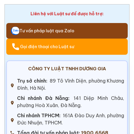
Liên hệ với Luật sư để được hỗ trợ:
Tư vấn pháp luật qua Zalo
Gọi điện thoại cho Luật sư
CÔNG TY LUẬT TNHH DƯƠNG GIA
Trụ sở chính:
89 Tô Vĩnh Diện, phường Khương
Đình, Hà Nội.
Chi nhánh Đà Nẵng:
141 Diệp Minh Châu,
phường Hoà Xuân, Đà Nẵng.
Chi nhánh TPHCM:
161A Đào Duy Anh, phường
Đức Nhuận, TPHCM.
Tổng đài tư vấn pháp luật:
1900.6568