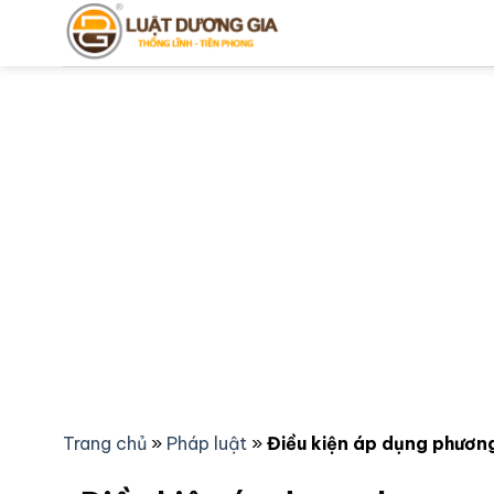
Bỏ
qua
nội
dung
Trang chủ
»
Pháp luật
»
Điều kiện áp dụng phương