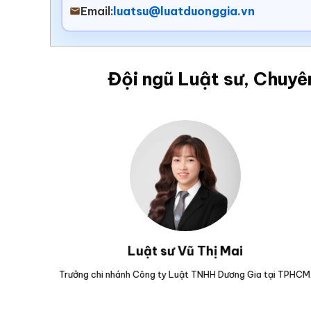
Email:
luatsu@luatduonggia.vn
Đội ngũ Luật sư, Chuyê
hắng
Luật sư Vũ Văn Huân
g Gia tại Đà
Nguyên Kiểm sát viên Viện kiểm sát nhân dân tỉnh Phú Yê