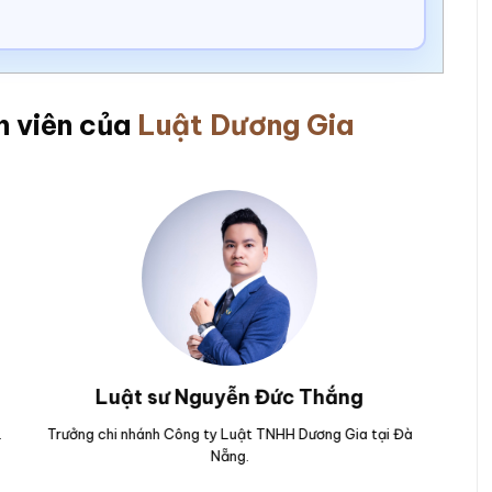
n viên của
Luật Dương Gia
Luật sư Nguyễn Hoài Bão
n.
Nguyên Kiểm sát viên của Viện kiểm sát nhân dân TP Đà
Trưở
Nẵng.