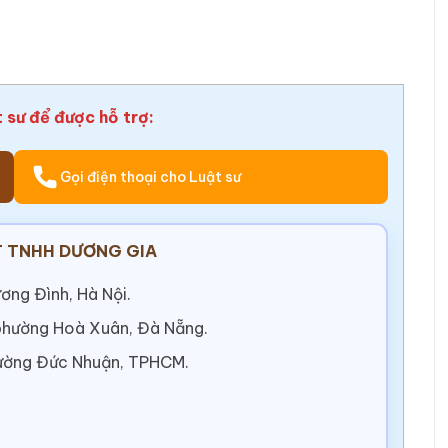
t sư để được hỗ trợ:
Gọi điện thoại cho Luật sư
 TNHH DƯƠNG GIA
ơng Đình, Hà Nội.
 phường Hoà Xuân, Đà Nẵng.
ường Đức Nhuận, TPHCM.