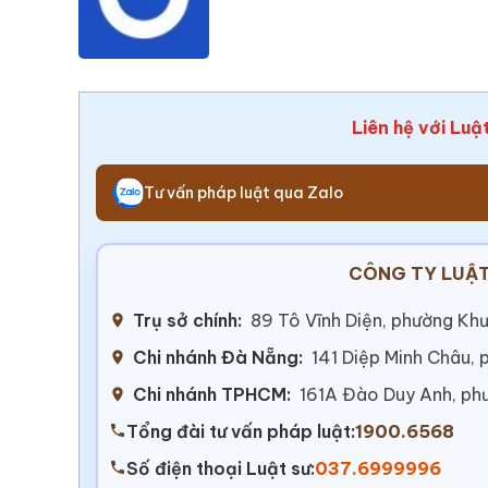
Liên hệ với Luậ
Tư vấn pháp luật qua Zalo
CÔNG TY LUẬT
Trụ sở chính:
89 Tô Vĩnh Diện, phường Khư
Chi nhánh Đà Nẵng:
141 Diệp Minh Châu,
Chi nhánh TPHCM:
161A Đào Duy Anh, ph
Tổng đài tư vấn pháp luật:
1900.6568
Số điện thoại Luật sư:
037.6999996