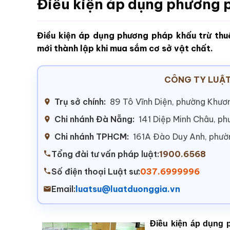
Điều kiện áp dụng phương 
Điều kiện áp dụng phương pháp khấu trừ thuế
mới thành lập khi mua sắm cơ sở vật chất.
CÔNG TY LUẬT
Trụ sở chính:
89 Tô Vĩnh Diện, phường Khươn
Chi nhánh Đà Nẵng:
141 Diệp Minh Châu, p
Chi nhánh TPHCM:
161A Đào Duy Anh, phư
Tổng đài tư vấn pháp luật:
1900.6568
Số điện thoại Luật sư:
037.6999996
Email:
luatsu@luatduonggia.vn
Điều kiện áp dụng 