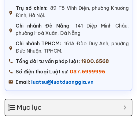
Trụ sở chính:
89 Tô Vĩnh Diện, phường Khương
Đình, Hà Nội.
Chi nhánh Đà Nẵng:
141 Diệp Minh Châu,
phường Hoà Xuân, Đà Nẵng.
Chi nhánh TPHCM:
161A Đào Duy Anh, phường
Đức Nhuận, TPHCM.
Tổng đài tư vấn pháp luật:
1900.6568
Số điện thoại Luật sư:
037.6999996
Email:
luatsu@luatduonggia.vn
Mục lục