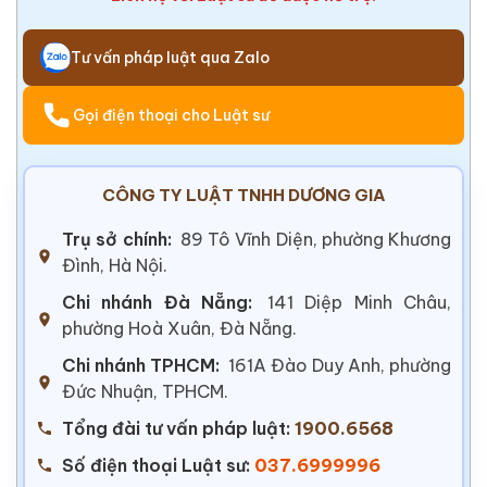
Tư vấn pháp luật qua Zalo
Gọi điện thoại cho Luật sư
CÔNG TY LUẬT TNHH DƯƠNG GIA
Trụ sở chính:
89 Tô Vĩnh Diện, phường Khương
Đình, Hà Nội.
Chi nhánh Đà Nẵng:
141 Diệp Minh Châu,
phường Hoà Xuân, Đà Nẵng.
Chi nhánh TPHCM:
161A Đào Duy Anh, phường
Đức Nhuận, TPHCM.
Tổng đài tư vấn pháp luật:
1900.6568
Số điện thoại Luật sư:
037.6999996