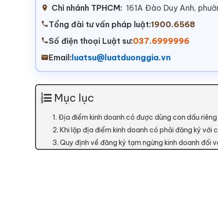
Chi nhánh TPHCM:
161A Đào Duy Anh, phư
Tổng đài tư vấn pháp luật:
1900.6568
Số điện thoại Luật sư:
037.6999996
Email:
luatsu@luatduonggia.vn
Mục lục
1. Địa điểm kinh doanh có được dùng con dấu riên
2. Khi lập địa điểm kinh doanh có phải đăng ký với
3. Quy định về đăng ký tạm ngừng kinh doanh đối vớ