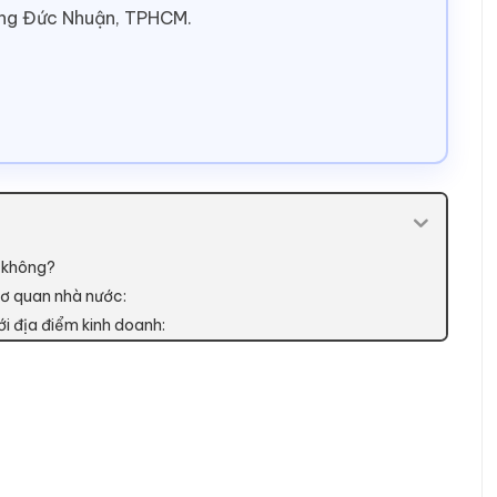
ờng Đức Nhuận, TPHCM.
g không?
 cơ quan nhà nước:
i địa điểm kinh doanh: