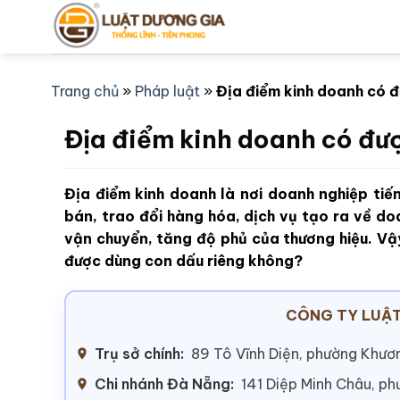
Bỏ
qua
nội
dung
Trang chủ
»
Pháp luật
»
Địa điểm kinh doanh có 
Địa điểm kinh doanh có đư
Địa điểm kinh doanh là nơi doanh nghiệp ti
bán, trao đổi hàng hóa, dịch vụ tạo ra về do
vận chuyển, tăng độ phủ của thương hiệu. Vậ
được dùng con dấu riêng không?
CÔNG TY LUẬT
Trụ sở chính:
89 Tô Vĩnh Diện, phường Khươn
Chi nhánh Đà Nẵng:
141 Diệp Minh Châu, p