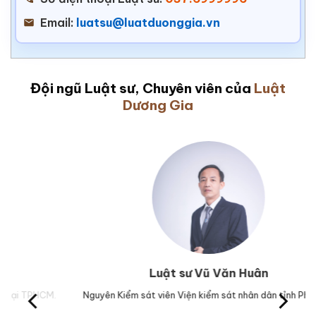
Email:
luatsu@luatduonggia.vn
Đội ngũ Luật sư, Chuyên viên của
Luật
Dương Gia
Luật sư Vũ Văn Huân
Nguyên Kiểm sát viên Viện kiểm sát nhân dân tỉnh Phú Yên.
Trưở