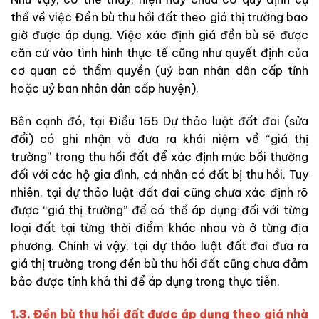
thể về việc Đền bù thu hồi đất theo giá thị trường bao
giờ được áp dụng. Việc xác định giá đền bù sẽ được
căn cứ vào tình hình thực tế cũng như quyết định của
cơ quan có thẩm quyền (uỷ ban nhân dân cấp tỉnh
hoặc uỷ ban nhân dân cấp huyện).
Bên cạnh đó, tại Điều 155 Dự thảo luật đất đai (sửa
đổi) có ghi nhận và đưa ra khái niệm về “giá thị
trường” trong thu hồi đất để xác định mức bồi thường
đối với các hộ gia đình, cá nhân có đất bị thu hồi. Tuy
nhiên, tại dự thảo luật đất đai cũng chưa xác định rõ
được “giá thị trường” để có thể áp dụng đối với từng
loại đất tại từng thời điểm khác nhau và ở từng địa
phương. Chính vì vậy, tại dự thảo luật đất đai đưa ra
giá thị trường trong đền bù thu hồi đất cũng chưa đảm
bảo được tính khả thi để áp dụng trong thực tiễn.
1.3. Đền bù thu hồi đất được áp dụng theo giá nhà