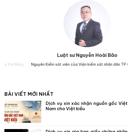
Luật sư Nguyễn Hoài Bão
.
Nguyên Kiểm sát viên của Viện kiểm sát nhân dân TP Đà Nẵng.
Luậ
BÀI VIẾT MỚI NHẤT
Dịch vụ xin xác nhận nguồn gốc Việt
Nam cho Việt kiều
Dịch vụ xin gia hạn giấy chứng nhận