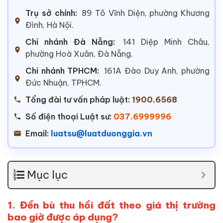
Trụ sở chính:
89 Tô Vĩnh Diện, phường Khương
Đình, Hà Nội.
Chi nhánh Đà Nẵng:
141 Diệp Minh Châu,
phường Hoà Xuân, Đà Nẵng.
Chi nhánh TPHCM:
161A Đào Duy Anh, phường
Đức Nhuận, TPHCM.
Tổng đài tư vấn pháp luật:
1900.6568
Số điện thoại Luật sư:
037.6999996
Email:
luatsu@luatduonggia.vn
Mục lục
1. Đền bù thu hồi đất theo giá thị trường
bao giờ được áp dụng?