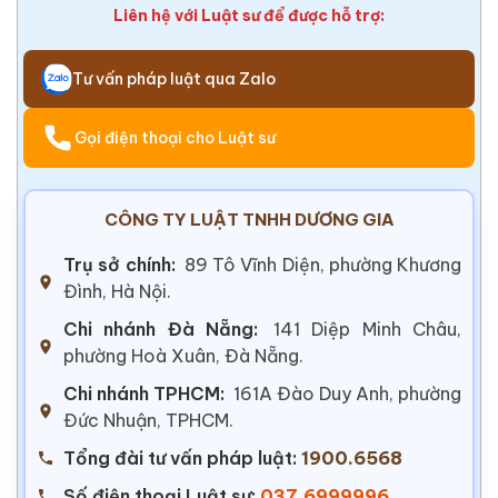
Liên hệ với Luật sư để được hỗ trợ:
Tư vấn pháp luật qua Zalo
Gọi điện thoại cho Luật sư
CÔNG TY LUẬT TNHH DƯƠNG GIA
Trụ sở chính:
89 Tô Vĩnh Diện, phường Khương
Đình, Hà Nội.
Chi nhánh Đà Nẵng:
141 Diệp Minh Châu,
phường Hoà Xuân, Đà Nẵng.
Chi nhánh TPHCM:
161A Đào Duy Anh, phường
Đức Nhuận, TPHCM.
Tổng đài tư vấn pháp luật:
1900.6568
Số điện thoại Luật sư:
037.6999996