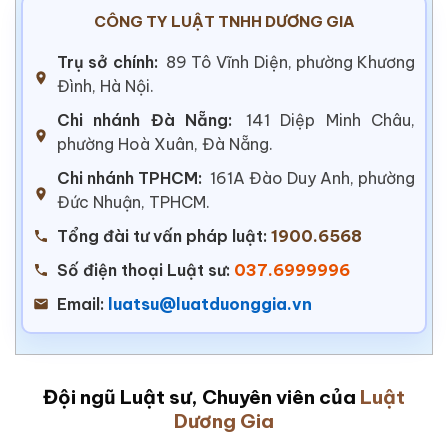
CÔNG TY LUẬT TNHH DƯƠNG GIA
Trụ sở chính:
89 Tô Vĩnh Diện, phường Khương
Đình, Hà Nội.
Chi nhánh Đà Nẵng:
141 Diệp Minh Châu,
phường Hoà Xuân, Đà Nẵng.
Chi nhánh TPHCM:
161A Đào Duy Anh, phường
Đức Nhuận, TPHCM.
Tổng đài tư vấn pháp luật:
1900.6568
Số điện thoại Luật sư:
037.6999996
Email:
luatsu@luatduonggia.vn
Đội ngũ Luật sư, Chuyên viên của
Luật
Dương Gia