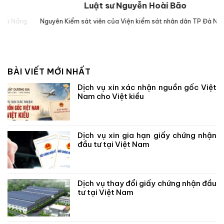
Luật sư Nguyễn Hoài Bão
g.
Nguyên Kiểm sát viên của Viện kiểm sát nhân dân TP Đà Nẵng.
Lu
BÀI VIẾT MỚI NHẤT
Dịch vụ xin xác nhận nguồn gốc Việt
Nam cho Việt kiều
Dịch vụ xin gia hạn giấy chứng nhận
đầu tư tại Việt Nam
Dịch vụ thay đổi giấy chứng nhận đầu
tư tại Việt Nam