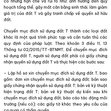
có những hạn chế và rủi ro như: ảnh hưởng đến quy
hoạch tổng thể, gây mất cân bằng sinh thái, làm giảm
giá trị của đất T và gây tranh chấp về quyền sở hữu
đất.
Chuyển mục đích sử dụng đất T thành các loại đất
khác là một quá trình phức tạp và cần tuân thủ các
quy định của pháp luật. Theo khoản 3 điều 11, 13
Thông tư 02/2015/TT-BTNMT, Để chuyển mục đích
sử dụng đất T, người sử dụng đất phải có giấy chứng
nhận quyền sử dụng đất T và thực hiện các bước sau:
– Lập hồ sơ xin chuyển mục đích sử dụng đất T, bao
gồm: đơn xin chuyển mục đích sử dụng đất; bản sao
giấy chứng nhận quyền sử dụng đất T; bản vẽ kỹ thuật
hiện trạng đất T; bản vẽ kỹ thuật dự kiến sau khi
chuyển mục đích sử dụng đất; báo cáo tác động môi
trường (nếu có); các giấy tờ khác theo yêu cầu của
cơ quan có thẩm quyền.