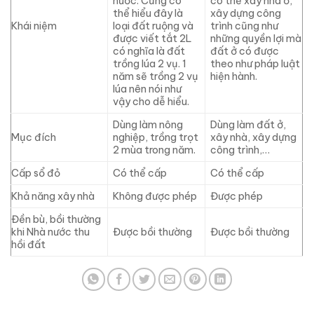
nước. Cũng có
có thể xây nhà ở,
thể hiểu đây là
xây dựng công
Khái niệm
loại đất ruộng và
trình cũng như
được viết tắt 2L
những quyền lợi mà
có nghĩa là đất
đất ở có được
trồng lúa 2 vụ. 1
theo như pháp luật
năm sẽ trồng 2 vụ
hiện hành.
lúa nên nói như
vậy cho dễ hiểu.
Dùng làm nông
Dùng làm đất ở,
Mục đích
nghiệp, trồng trọt
xây nhà, xây dựng
2 mùa trong năm.
công trình,…
Cấp sổ đỏ
Có thể cấp
Có thể cấp
Khả năng xây nhà
Không được phép
Được phép
Đền bù, bồi thường
khi Nhà nước thu
Được bồi thường
Được bồi thường
hồi đất