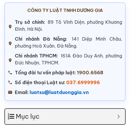
CÔNG TY LUẬT TNHH DƯƠNG GIA
Trụ sở chính:
89 Tô Vĩnh Diện, phường Khương
Đình, Hà Nội.
Chi nhánh Đà Nẵng:
141 Diệp Minh Châu,
phường Hoà Xuân, Đà Nẵng.
Chi nhánh TPHCM:
161A Đào Duy Anh, phường
Đức Nhuận, TPHCM.
Tổng đài tư vấn pháp luật:
1900.6568
Số điện thoại Luật sư:
037.6999996
Email:
luatsu@luatduonggia.vn
Mục lục