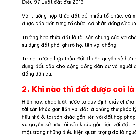
Điều 97 Luật đất đai 2013
Với trường hợp thửa đất có nhiều tổ chức, cá 
được cấp đến từng tổ chức, cá nhân đồng sử dụn
Trường hợp thửa đất là tài sản chung của vợ chồ
sử dụng đất phải ghi rõ họ, tên vợ, chồng.
Trong trường hợp thửa đất thuộc quyền sở hữu 
dụng đất cấp cho cộng đồng dân cư và người đ
đồng dân cư.
2. Khi nào thì đất được coi l
Hiện nay, pháp luật nước ta quy định giấy chứng
tài sản khác gắn liền với đất là
chứng thư pháp l
hữu nhà ở, tài sản khác gắn liền với đất hợp phá
và quyền sở hữu tài sản khác gắn liền với đất.
một trong những điều kiện quan trọng đó là ngườ