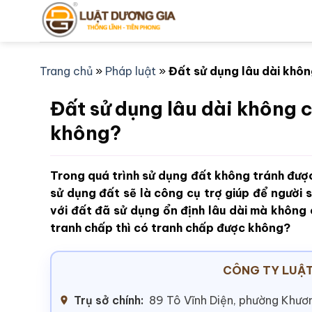
Bỏ
qua
nội
dung
Trang chủ
»
Pháp luật
»
Đất sử dụng lâu dài khô
Đất sử dụng lâu dài không 
không?
Trong quá trình sử dụng đất không tránh đượ
sử dụng đất sẽ là công cụ trợ giúp để người s
với đất đã sử dụng ổn định lâu dài mà không
tranh chấp thì có tranh chấp được không?
CÔNG TY LUẬT
Trụ sở chính:
89 Tô Vĩnh Diện, phường Khươn