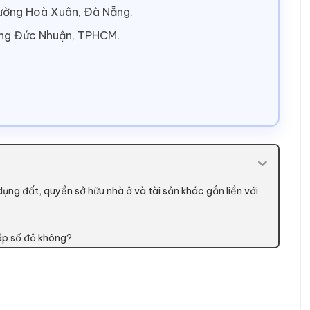
hường Hoà Xuân, Đà Nẵng.
ờng Đức Nhuận, TPHCM.
dụng đất, quyền sở hữu nhà ở và tài sản khác gắn liền với
cấp sổ đỏ không?