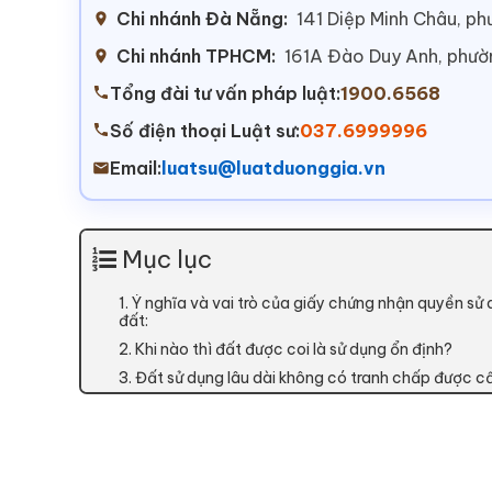
Chi nhánh Đà Nẵng:
141 Diệp Minh Châu, p
Chi nhánh TPHCM:
161A Đào Duy Anh, phư
Tổng đài tư vấn pháp luật:
1900.6568
Số điện thoại Luật sư:
037.6999996
Email:
luatsu@luatduonggia.vn
Mục lục
1. Ý nghĩa và vai trò của giấy chứng nhận quyền sử 
đất:
2. Khi nào thì đất được coi là sử dụng ổn định?
3. Đất sử dụng lâu dài không có tranh chấp được 