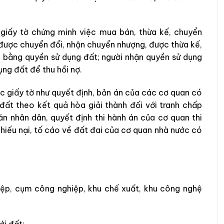
giấy tờ chứng minh việc mua bán, thừa kế, chuyển
được chuyển đổi, nhận chuyển nhượng, được thừa kế,
 bằng quyền sử dụng đất; người nhận quyền sử dụng
ng đất để thu hồi nợ.
c giấy tờ như quyết định, bản án của các cơ quan có
ất theo kết quả hòa giải thành đối với tranh chấp
n nhân dân, quyết định thi hành án của cơ quan thi
khiếu nại, tố cáo về đất đai của cơ quan nhà nước có
iệp, cụm công nghiệp, khu chế xuất, khu công nghệ
ới đất;