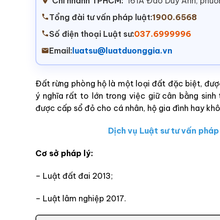
Chi nhánh TPHCM:
161A Đào Duy Anh, phư
Tổng đài tư vấn pháp luật:
1900.6568
Số điện thoại Luật sư:
037.6999996
Email:
luatsu@luatduonggia.vn
Đất rừng phòng hộ là một loại đất đặc biệt, đượ
ý nghĩa rất to lớn trong việc giữ cân bằng sin
được cấp sổ đỏ cho cá nhân, hộ gia đình hay kh
Dịch vụ Luật sư tư vấn pháp
Cơ sở pháp lý:
– Luật đất đai 2013;
– Luật lâm nghiệp 2017.