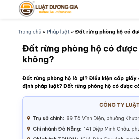
Bỏ
qua
nội
dung
Trang chủ
»
Pháp luật
»
Đất rừng phòng hộ có đ
Đất rừng phòng hộ có đượ
không?
Đất rừng phòng hộ là gì? Điều kiện cấp giấy
định pháp luật? Đất rừng phòng hộ có được
CÔNG TY LUẬT
Trụ sở chính:
89 Tô Vĩnh Diện, phường Khươn
Chi nhánh Đà Nẵng:
141 Diệp Minh Châu, p