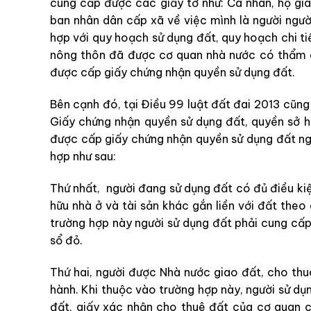
cung cấp được các giấy tờ như: Cá nhân, hộ gi
ban nhân dân cấp xã về việc mình là người ngườ
hợp với quy hoạch sử dụng đất, quy hoạch chi t
nông thôn đã được cơ quan nhà nước có thẩm q
được cấp giấy chứng nhận quyền sử dụng đất.
Bên cạnh đó, tại Điều 99 luật đất đai 2013 cũn
Giấy chứng nhận quyền sử dụng đất, quyền sở hữ
được cấp giấy chứng nhận quyền sử dụng đất ng
hợp như sau:
Thứ nhất, người đang sử dụng đất có đủ điều ki
hữu nhà ở và tài sản khác gắn liền với đất theo 
trường hợp này người sử dụng đất phải cung cấp
sổ đỏ.
Thứ hai, người được Nhà nước giao đất, cho thu
hành. Khi thuộc vào trường hợp này, người sử dụ
đất, giấy xác nhận cho thuê đất của cơ quan 