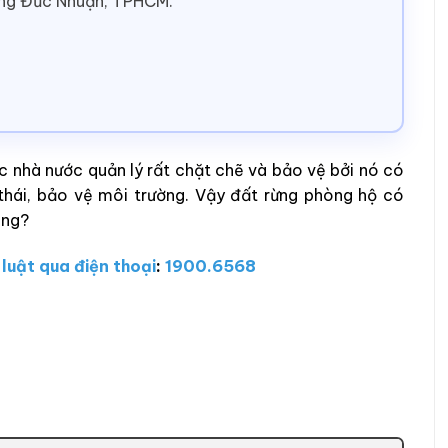
ờng Đức Nhuận, TPHCM.
c nhà nước quản lý rất chặt chẽ và bảo vệ bởi nó có
h thái, bảo vệ môi trường. Vậy đất rừng phòng hộ có
ông?
 luật qua điện thoại
:
1900.6568