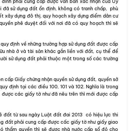
a đình phải cung cấp được văn bản xác nhận của Ủy
i đã sử dụng đất ổn định, không có tranh chấp, phù
iết xây dựng đô thị, quy hoạch xây dựng điểm dân cư
uyền phê duyệt đối với nơi đã có quy hoạch thì sẽ
g quy định về những trường hợp sử dụng đất được cấp
u nhà ở và tài sản khác gắn liền với đất, cụ thể để
ười sử dụng đất phải thuộc một trong số các trường
ện cấp Giấy chứng nhận quyền sử dụng đất, quyền sở
quy định tại các điều 100, 101 và 102. Nghĩa là trong
 được các giấy tờ như đã nêu trên thì mới được cấp
ê đất từ sau ngày Luật đất đai 2013 có hiệu lực thi
ng đất phải cung cấp được cấc giấy tờ như giấy giao
có thẩm quyền thì sẽ được nhà nước cấp sổ đỏ cho