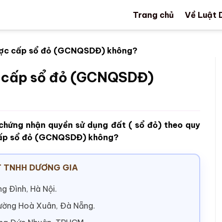
Trang chủ
Về Luật 
ược cấp sổ đỏ (GCNQSDĐ) không?
c cấp sổ đỏ (GCNQSDĐ)
 chứng nhận quyền sử dụng đất ( sổ đỏ) theo quy
 cấp sổ đỏ (GCNQSDĐ) không?
 TNHH DƯƠNG GIA
g Đình, Hà Nội.
hường Hoà Xuân, Đà Nẵng.