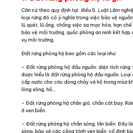
Căn cứ theo quy định tại điều 5, Luật Lâm nghiệ
loại rừng đó có ý nghĩa trong việc bảo vệ nguồn
lũ quét, lũ ống, chống việc sa mạc hóa, hạn chế 
bảo vệ môi trường, quốc phòng an ninh kết hợp du 
vụ môi trường.
Đất rừng phòng hộ bao gồm các loại như:
– Đất rừng phòng hộ đầu nguồn: diện tích rừng
được hiểu là đất rừng phòng hộ đầu nguồn. Loại đ
cấp nước cho các dòng chảy và hồ trong mùa khô
lòng sông, hồ…
– Đất rừng phòng hộ chắn gió, chắn cát bay: Rừ
ở ven biển.
– Đất rừng phòng hộ chắn sóng, lấn biển: Đây là
sóng, bảo vệ các công trình ven biển, cố định b