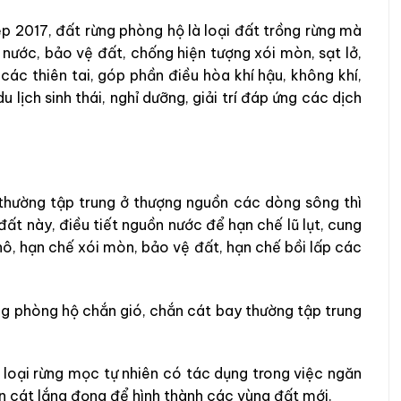
p 2017, đất rừng phòng hộ là loại đất trồng rừng mà
 nước, bảo vệ đất, chống hiện tượng xói mòn, sạt lở,
các thiên tai, góp phần điều hòa khí hậu, không khí,
lịch sinh thái, nghỉ dưỡng, giải trí đáp ứng các dịch
 thường tập trung ở thượng nguồn các dòng sông thì
ất này, điều tiết nguồn nước để hạn chế lũ lụt, cung
, hạn chế xói mòn, bảo vệ đất, hạn chế bồi lấp các
ng phòng hộ chắn gió, chắn cát bay thường tập trung
 loại rừng mọc tự nhiên có tác dụng trong việc ngăn
ùn cát lắng đọng để hình thành các vùng đất mới.