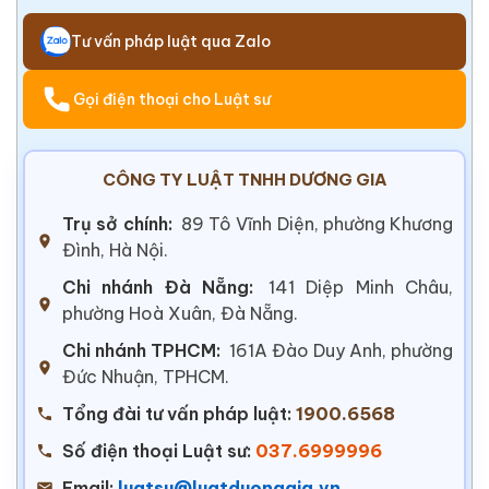
Tư vấn pháp luật qua Zalo
Gọi điện thoại cho Luật sư
CÔNG TY LUẬT TNHH DƯƠNG GIA
Trụ sở chính:
89 Tô Vĩnh Diện, phường Khương
Đình, Hà Nội.
Chi nhánh Đà Nẵng:
141 Diệp Minh Châu,
phường Hoà Xuân, Đà Nẵng.
Chi nhánh TPHCM:
161A Đào Duy Anh, phường
Đức Nhuận, TPHCM.
Tổng đài tư vấn pháp luật:
1900.6568
Số điện thoại Luật sư:
037.6999996
Email:
luatsu@luatduonggia.vn