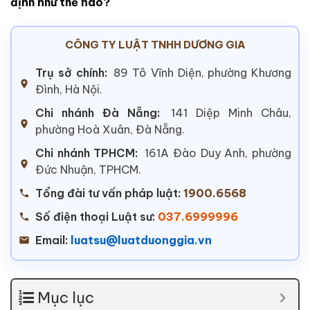
định như thế nào?
CÔNG TY LUẬT TNHH DƯƠNG GIA
Trụ sở chính:
89 Tô Vĩnh Diện, phường Khương
Đình, Hà Nội.
Chi nhánh Đà Nẵng:
141 Diệp Minh Châu,
phường Hoà Xuân, Đà Nẵng.
Chi nhánh TPHCM:
161A Đào Duy Anh, phường
Đức Nhuận, TPHCM.
Tổng đài tư vấn pháp luật:
1900.6568
Số điện thoại Luật sư:
037.6999996
Email:
luatsu@luatduonggia.vn
Mục lục