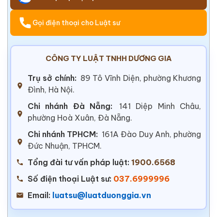
Gọi điện thoại cho Luật sư
CÔNG TY LUẬT TNHH DƯƠNG GIA
Trụ sở chính:
89 Tô Vĩnh Diện, phường Khương
Đình, Hà Nội.
Chi nhánh Đà Nẵng:
141 Diệp Minh Châu,
phường Hoà Xuân, Đà Nẵng.
Chi nhánh TPHCM:
161A Đào Duy Anh, phường
Đức Nhuận, TPHCM.
Tổng đài tư vấn pháp luật:
1900.6568
Số điện thoại Luật sư:
037.6999996
Email:
luatsu@luatduonggia.vn