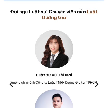
Đội ngũ Luật sư, Chuyên viên của
Luật
Dương Gia
Luật sư Vũ Văn Huân
M.
Nguyên Kiểm sát viên Viện kiểm sát nhân dân tỉnh Phú Yên.
Tr