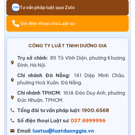
Tư vấn pháp luật qua Zalo
Gọi điện thoại cho Luật sư
CÔNG TY LUẬT TNHH DƯƠNG GIA
Trụ sở chính:
89 Tô Vĩnh Diện, phường Khương
Đình, Hà Nội.
Chi nhánh Đà Nẵng:
141 Diệp Minh Châu,
phường Hoà Xuân, Đà Nẵng.
Chi nhánh TPHCM:
161A Đào Duy Anh, phường
Đức Nhuận, TPHCM.
Tổng đài tư vấn pháp luật:
1900.6568
Số điện thoại Luật sư:
037.6999996
Email:
luatsu@luatduonggia.vn