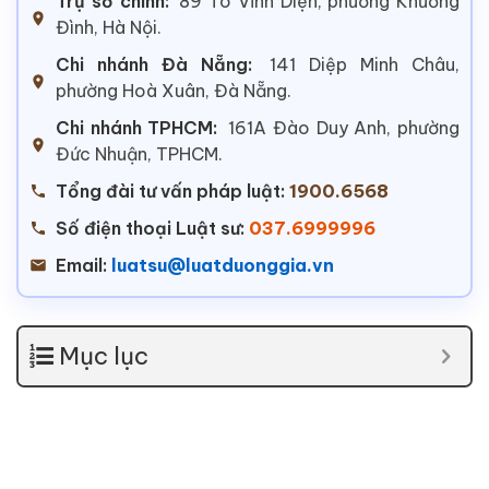
Trụ sở chính:
89 Tô Vĩnh Diện, phường Khương
Đình, Hà Nội.
Chi nhánh Đà Nẵng:
141 Diệp Minh Châu,
phường Hoà Xuân, Đà Nẵng.
Chi nhánh TPHCM:
161A Đào Duy Anh, phường
Đức Nhuận, TPHCM.
Tổng đài tư vấn pháp luật:
1900.6568
Số điện thoại Luật sư:
037.6999996
Email:
luatsu@luatduonggia.vn
Mục lục