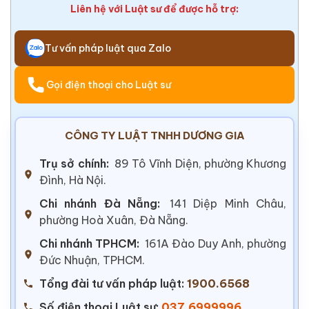
Liên hệ với Luật sư để được hỗ trợ:
Tư vấn pháp luật qua Zalo
Gọi điện thoại cho Luật sư
CÔNG TY LUẬT TNHH DƯƠNG GIA
Trụ sở chính:
89 Tô Vĩnh Diện, phường Khương
Đình, Hà Nội.
Chi nhánh Đà Nẵng:
141 Diệp Minh Châu,
phường Hoà Xuân, Đà Nẵng.
Chi nhánh TPHCM:
161A Đào Duy Anh, phường
Đức Nhuận, TPHCM.
Tổng đài tư vấn pháp luật:
1900.6568
Số điện thoại Luật sư:
037.6999996