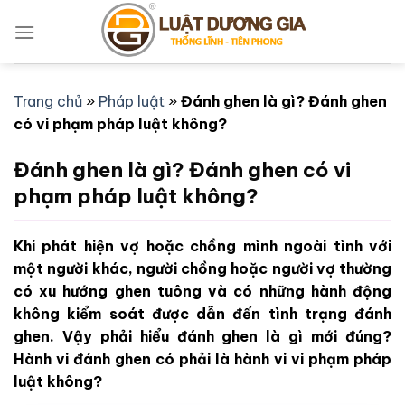
Bỏ
qua
nội
dung
Trang chủ
»
Pháp luật
»
Đánh ghen là gì? Đánh ghen
có vi phạm pháp luật không?
Đánh ghen là gì? Đánh ghen có vi
phạm pháp luật không?
Khi phát hiện vợ hoặc chồng mình ngoài tình với
một người khác, người chồng hoặc người vợ thường
có xu hướng ghen tuông và có những hành động
không kiểm soát được dẫn đến tình trạng đánh
ghen. Vậy phải hiểu đánh ghen là gì mới đúng?
Hành vi đánh ghen có phải là hành vi vi phạm pháp
luật không?