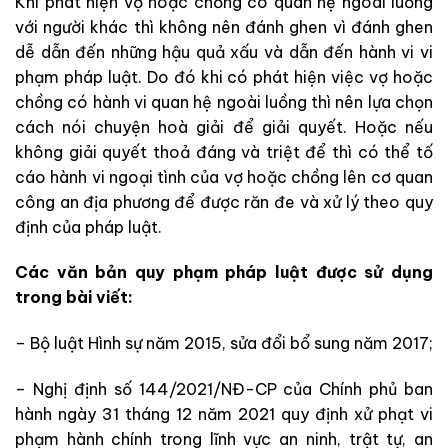
Khi phát hiện vợ hoặc chồng có quan hệ ngoài luồng
với người khác thì không nên đánh ghen vì đánh ghen
dễ dẫn đến những hậu quả xấu và dẫn đến hành vi vi
phạm pháp luật. Do đó khi có phát hiện việc vợ hoặc
chồng có hành vi quan hệ ngoài luồng thì nên lựa chọn
cách nói chuyện hoà giải để giải quyết. Hoặc nếu
không giải quyết thoả đáng và triệt để thì có thể tố
cáo hành vi ngoại tình của vợ hoặc chồng lên cơ quan
công an địa phương để được răn đe và xử lý theo quy
định của pháp luật.
Các văn bản quy phạm pháp luật được sử dụng
trong bài viết:
– Bộ luật Hình sự năm 2015, sửa đổi bổ sung năm 2017;
– Nghị định số 144/2021/NĐ-CP của Chính phủ ban
hành ngày 31 tháng 12 năm 2021 quy định xử phạt vi
phạm hành chính trong lĩnh vực an ninh, trật tự, an