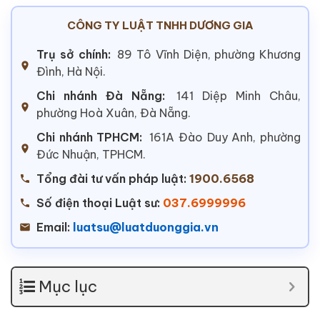
CÔNG TY LUẬT TNHH DƯƠNG GIA
Trụ sở chính:
89 Tô Vĩnh Diện, phường Khương
Đình, Hà Nội.
Chi nhánh Đà Nẵng:
141 Diệp Minh Châu,
phường Hoà Xuân, Đà Nẵng.
Chi nhánh TPHCM:
161A Đào Duy Anh, phường
Đức Nhuận, TPHCM.
Tổng đài tư vấn pháp luật:
1900.6568
Số điện thoại Luật sư:
037.6999996
Email:
luatsu@luatduonggia.vn
Mục lục