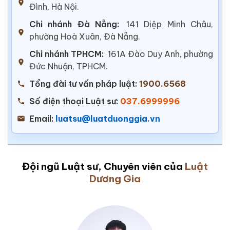
Đình, Hà Nội.
Chi nhánh Đà Nẵng:
141 Diệp Minh Châu,
phường Hoà Xuân, Đà Nẵng.
Chi nhánh TPHCM:
161A Đào Duy Anh, phường
Đức Nhuận, TPHCM.
Tổng đài tư vấn pháp luật:
1900.6568
Số điện thoại Luật sư:
037.6999996
Email:
luatsu@luatduonggia.vn
Đội ngũ Luật sư, Chuyên viên của
Luật
Dương Gia