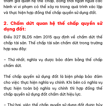
tham
gia
quan
hệ
thế
chấp
,
đồng
thời
ngăn
ngừa
các
hành
vi
vi
phạm
có
thể
xảy
ra
trong
quá
trình
xác
lập
và
thực
hiện
hợp
đồng
thế
chấp
quyền
sử
dụng
đất
.
2. Chấm dứt quan hệ thế chấp quyền sử
dụng đất:
Điều
327
BLDS
năm
2015
quy
định
về
chấm
dứt
thế
chấp
tài
sản
.
Thế
chấp
tài
sản
chấm
dứt
trong
trường
hợp
sau
đây
:
–
Thứ
nhất,
nghĩa
vụ
được
bảo
đảm
bằng
thế
chấp
chấm
dứt
.
Thế
chấp
quyền
sử
dụng
đất
là
biện
pháp
bảo
đảm
cho
việc
thực
hiện
nghĩa
vụ
chính
.
Khi
bên
có
nghĩa
vụ
thực
hiện
toàn
bộ
nghĩa
vụ
chính
thì
hợp
đồng
thế
chấp
quyền
sử
dụng đất
chấm
dứt
hiệu
lực
.
–
Thứ
hai
,
việc
thế
chấp
quyền sử
dụng
đất
được
hủy