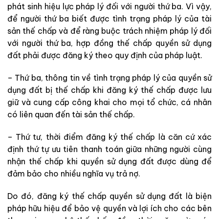
phát
sinh
hiệu
lực
pháp
lý
đối
với
người
thứ
ba
.
Vì
vậy
,
để
người
thứ
ba
biết
được
tình
trạng
pháp
lý
của
tài
sản
thế
chấp
và
để
ràng
buộc
trách
nhiệm
pháp
lý
đối
với
người
thứ
ba,
hợp
đồng
thế
chấp
quyền
sử
dụng
đất
phải
được
đăng
ký
theo
quy
định
của
pháp
luật
.
–
Thứ
ba
,
thông
tin
về
tình
trạng
pháp
lý
của
quyền
sử
dụng
đất
bị
thế
chấp
khi
đăng
ký
thế
chấp
được
lưu
giữ
và
cung
cấp công
khai
cho
mọi
tổ
chức
,
cá
nhân
có
liên
quan
đến
tài
sản
thế
chấp
.
–
Thứ
tư
,
thời
điểm
đăng
ký
thế
chấp
là
căn
cứ
xác
định
thứ
tự
ưu
tiên
thanh
toán
giữa
những
người
cùng
nhận
thế chấp
khi
quyền
sử
dụng
đất
được
dùng
để
đảm
bảo cho
nhiều
nghĩa
vụ
trả
nợ
.
Do
đó
,
đăng
ký
thế
chấp
quyền
sử
dụng
đất
là
biện
pháp
hữu hiệu
để
bảo
vệ
quyền
và
lợi
ích
cho
các
bên