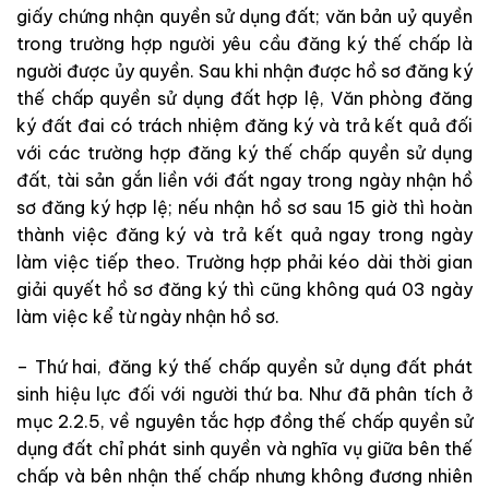
giấy
chứng
nhận
quyền
sử
dụng
đất
;
văn
bản
uỷ
quyền
trong
trường
hợp
người
yêu
cầu
đăng
ký
thế chấp là
người
được
ủy
quyền
.
Sau
khi nhận
được
hồ
sơ
đăng ký
thế
chấp
quyền
sử
dụng
đất
hợp
lệ
,
Văn
phòng
đăng
ký
đất
đai
có
trách
nhiệm
đăng
ký
và
trả
kết
quả
đối
với
các
trường
hợp
đăng
ký
thế
chấp
quyền
sử
dụng
đất,
tài
sản
gắn
liền
với
đất
ngay trong
ngày
nhận
hồ
sơ
đăng
ký
hợp
lệ
;
nếu
nhận
hồ
sơ
sau
15
giờ
thì
hoàn
thành
việc
đăng
ký
và trả
kết
quả
ngay
trong
ngày
làm
việc
tiếp
theo
.
Trường
hợp
phải
kéo
dài
thời
gian
giải
quyết
hồ
sơ
đăng
ký
thì
cũng
không
quá
03
ngày
làm
việc
kể
từ
ngày
nhận hồ
sơ
.
–
Thứ
hai
,
đăng
ký
thế
chấp
quyền
sử
dụng
đất
phát
sinh
hiệu
lực
đối
với
người
thứ
ba
.
Như
đã
phân tích
ở
mục
2
.
2
.
5
,
về
nguyên
tắc
hợp
đồng
thế
chấp
quyền
sử
dụng
đất
chỉ
phát
sinh
quyền
và
nghĩa
vụ
giữa
bên
thế
chấp
và
bên
nhận
thế
chấp
nhưng
không
đương
nhiên