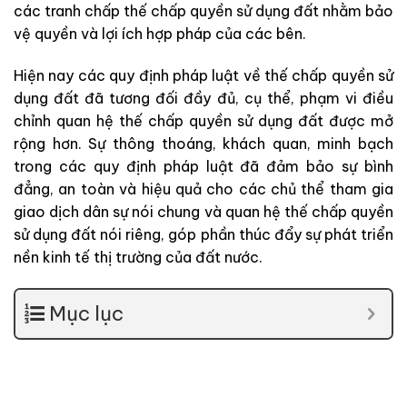
các
tranh
chấp
thế
chấp
quyền
sử
dụng
đất
nhằm
bảo
vệ
quyền
và
lợi
ích
hợp
pháp
của
các
bên
.
Hiện
nay
các
quy
định
pháp
luật
về
thế
chấp
quyền
sử
dụng
đất
đã
tương
đối
đầy
đủ
,
cụ
thể
,
phạm
vi
điều
chỉnh
quan
hệ
thế
chấp
quyền
sử
dụng
đất
được
mở
rộng
hơn
.
Sự
thông
thoáng
,
khách
quan
,
minh
bạch
trong
các
quy
định
pháp
luật
đã
đảm
bảo
sự
bình
đẳng
,
an
toàn
và
hiệu
quả
cho
các
chủ
thể
tham
gia
giao
dịch
dân
sự
nói
chung
và
quan
hệ
thế
chấp
quyền
sử
dụng
đất
nói
riêng
,
góp
phần
thúc
đẩy
sự
phát
triển
nền
kinh
tế
thị
trường
của
đất
nước
.
Mục lục