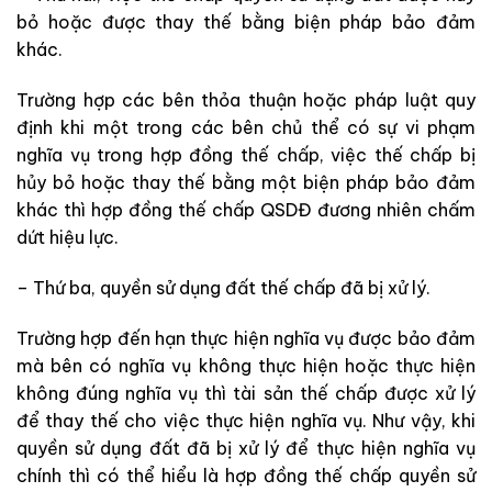
bỏ
hoặc
được
thay
thế
bằng
biện
pháp
bảo
đảm
khác
.
Trường
hợp
các
bên
thỏa
thuận
hoặc
pháp
luật
quy
định
khi
một
trong
các
bên
chủ
thể
có
sự
vi
phạm
nghĩa
vụ
trong
hợp
đồng
thế
chấp
,
việc
thế
chấp
bị
hủy
bỏ
hoặc
thay
thế
bằng
một
biện
pháp
bảo
đảm
khác
thì
hợp đồng
thế
chấp
QSDĐ
đương
nhiên
chấm
dứt
hiệu
lực
.
–
Thứ
ba
,
quyền
sử
dụng
đất
thế chấp
đã
bị
xử
lý
.
Trường
hợp
đến hạn
thực
hiện
nghĩa
vụ
được
bảo
đảm
mà
bên
có
nghĩa vụ
không
thực
hiện
hoặc
thực
hiện
không
đúng
nghĩa
vụ
thì
tài
sản
thế
chấp
được
xử
lý
để
thay
thế
cho
việc
thực
hiện
nghĩa
vụ
.
Như
vậy
,
khi
quyền
sử
dụng
đất
đã
bị
xử
lý
để
thực
hiện
nghĩa
vụ
chính
thì
có
thể
hiểu
là
hợp
đồng
thế
chấp
quyền
sử