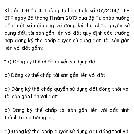
Khoản
1
Điều
4
Thông
tư
liên
tịch
số
07
/
2
014
/
TT
–
BTP
ngày
25
tháng
11
năm 2013
của
Bộ
Tư
pháp
hướng
dẫn
một
số
nội
dung
về
đăng
ký
thế
chấp
quyền
sử
dụng
đất
,
tài
sản
gắn
liền
với
đất
quy
định
các
trường
hợp
đăng
ký
thế
chấp
quyền
sử
dụng
đất
,
tài
sản
gắn
liền
với
đất
gồm
:
“
a
)
Đăng
ký
thế
chấp
quyền
sử
dụng
đất
;
b
)
Đăng ký
thế
chấp
tài
sản
gắn
liền
với
đất
;
c) Đăng ký thế chấp quyền sử dụng đất đồng thời với
tài sản gắn liền với đất;
d) Đăng ký thế chấp tài sản gắn liền với đất hình
thành trong tương lai;
đ
)
Đăng
ký
thế
chấp
quyền
sử
dụng
đất
đồng
thời
với