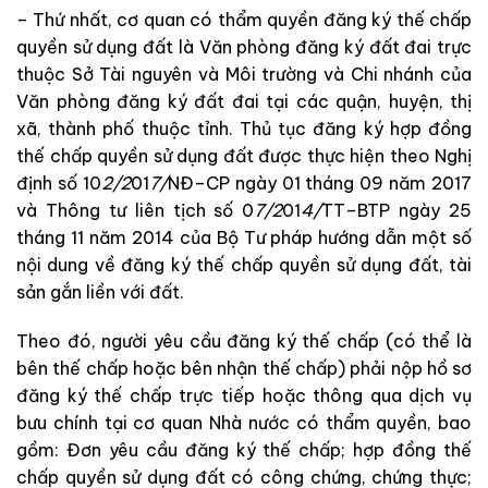
–
Thứ
nhất
,
cơ
quan
có
thẩm
quyền
đăng
ký
thế
chấp
quyền
sử
dụng
đất
là
Văn
phòng
đăng
ký
đất
đai
trực
thuộc
Sở
Tài
nguyên
và
Môi
trường
và
Chi
nhánh
của
Văn
phòng
đăng
ký
đất
đai
tại các
quận, huyện
,
thị
xã
,
thành
phố
thuộc
tỉnh
.
Thủ
tục đăng
ký
hợp
đồng
thế
chấp
quyền
sử
dụng
đất
được
thực
hiện
theo
Nghị
định
số
10
2
/
2
01
7
/
NĐ
–
CP
ngày
01
tháng
09
năm
2017
và
Thông
tư
liên
tịch
số
0
7
/
2
01
4
/
TT
–
BTP
ngày
25
tháng
11
năm
2014
của
Bộ
Tư
pháp
hướng
dẫn
một
số
nội
dung
về
đăng
ký
thế
chấp
quyền
sử
dụng
đất
,
tài
sản
gắn
liền
với
đất
.
Theo
đó
,
người
yêu
cầu
đăng
ký
thế
chấp
(
có
thể
là
bên
thế
chấp
hoặc
bên
nhận
thế
chấp
)
phải
nộp
hồ
sơ
đăng
ký
thế
chấp
trực
tiếp
hoặc
thông
qua
dịch
vụ
bưu
chính
tại
cơ
quan
Nhà
nước
có
thẩm
quyền
,
bao
gồm
:
Đơn
yêu
cầu
đăng
ký
thế
chấp
;
hợp
đồng
thế
chấp
quyền
sử
dụng
đất
có
công chứng
,
chứng
thực
;