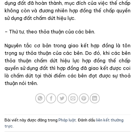
dụng
đất đã
hoàn
thành
,
mục
đích
của
việc
thế
chấp
không
còn
và
đương
nhiên
hợp
đồng
thế
chấp
quyền
sử
dụng
đất
chấm
dứt
hiệu
lực
.
–
Thứ
tư
,
theo
thỏa
thuận
của
các
bên
.
Nguyên
tắc
cơ
bản
trong
giao
kết
hợp
đồng
là
tôn
trọng
sự thỏa
thuận
của
các
bên
.
Do
đó
,
khi
các
bên
thỏa
thuận
chấm
dứt
hiệu
lực
hợp
đồng
thế
chấp
quyền
sử
dụng
đất
thì
hợp
đồng
đã
giao
kết
được
coi
là
chấm
dứt
tại
thời
điểm
các
bên
đạt
được
sự
thoả
thuận
nói
trên
.
Bài viết này được đăng trong
Pháp luật
. Đánh dấu
liên kết thường
trực
.