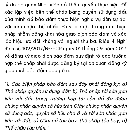
lý
do
cơ
quan
Nhà
nước
có
thẩm
quyền
thực
hiện để
xác
lập
việc
bên
thế
chấp
bằng
quyền
sử
dụng
đất
của
mình
để
bảo
đảm
thực
hiện
nghĩa
vụ
dân
sự
đối
với
bên
nhận
thế
chấp
.
Đây
là
một
trong
các
biện
pháp
nhằm
công
khai
hóa
giao
dịch
bảo
đảm
và
xác
lập
hiệu
lực
đối
kháng
với
người
thứ
ba
.
Điều
4
Nghị
định
số
102
/
201
7
/
NĐ
–
CP
ngày
01
tháng
09
năm
2017
về
đăng
ký
giao
dịch
bảo
đảm
quy
định
rõ các
trường
hợp
thế
chấp
phải
được
đăng
ký
tại
cơ
quan
đăng
ký
giao
dịch
bảo
đảm
bao
gồm
:
“
1
.
Các
biện
pháp
bảo
đảm
sau
đây
phải
đăng
ký
:
a
)
Thế
chấp
quyền
sử
dụng
đất
;
b) Thế chấp tài sản gắn
liền với đất trong trường hợp tài sản đó đã được
chứng nhận quyền sở hữu trên Giấy chứng nhận quyền
sử dụng đất, quyền sở hữu nhà ở và tài sản khác gắn
liền với đất; c) Cầm cố tàu bay, thế chấp tàu bay; d)
Thế chấp tàu biển.”