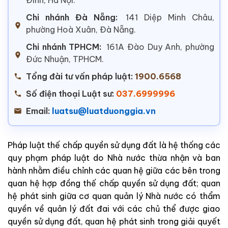
Chi nhánh Đà Nẵng:
141 Diệp Minh Châu,
phường Hoà Xuân, Đà Nẵng.
Chi nhánh TPHCM:
161A Đào Duy Anh, phường
Đức Nhuận, TPHCM.
Tổng đài tư vấn pháp luật:
1900.6568
Số điện thoại Luật sư:
037.6999996
Email:
luatsu@luatduonggia.vn
Pháp luật
thế
chấp
quyền
sử
dụng
đất
là hệ
thống
các
quy
phạm
pháp
luật
do
Nhà
nước
thừa
nhận
và
ban
hành
nhằm
điều
chỉnh
các
quan
hệ
giữa
các
bên
trong
quan
hệ
hợp
đồng
thế
chấp
quyền
sử
dụng
đất
;
quan
hệ
phát
sinh
giữa
cơ
quan
quản
lý
Nhà
nước
có
thẩm
quyền
về
quản
lý
đất
đai
với
các chủ
thể
được
giao
quyền
sử
dụng
đất
,
quan
hệ
phát
sinh
trong
giải
quyết