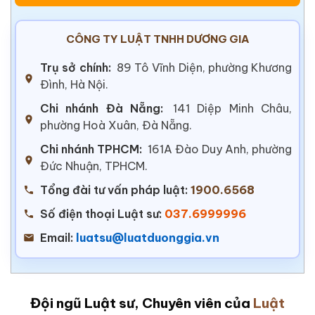
CÔNG TY LUẬT TNHH DƯƠNG GIA
Trụ sở chính:
89 Tô Vĩnh Diện, phường Khương
Đình, Hà Nội.
Chi nhánh Đà Nẵng:
141 Diệp Minh Châu,
phường Hoà Xuân, Đà Nẵng.
Chi nhánh TPHCM:
161A Đào Duy Anh, phường
Đức Nhuận, TPHCM.
Tổng đài tư vấn pháp luật:
1900.6568
Số điện thoại Luật sư:
037.6999996
Email:
luatsu@luatduonggia.vn
Đội ngũ Luật sư, Chuyên viên của
Luật