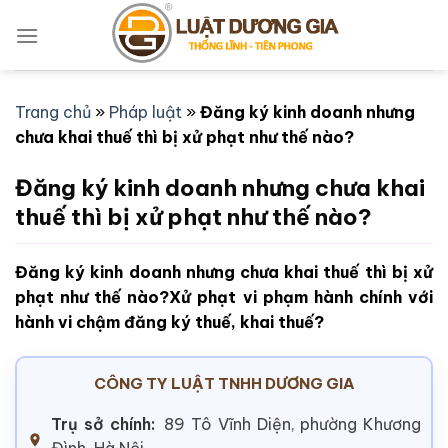
Bỏ
qua
nội
dung
Trang chủ
»
Pháp luật
»
Đăng ký kinh doanh nhưng
chưa khai thuế thì bị xử phạt như thế nào?
Đăng ký kinh doanh nhưng chưa khai
thuế thì bị xử phạt như thế nào?
Đăng ký kinh doanh nhưng chưa khai thuế thì bị xử
phạt như thế nào?Xử phạt vi phạm hành chính với
hành vi chậm đăng ký thuế, khai thuế?
CÔNG TY LUẬT TNHH DƯƠNG GIA
Trụ sở chính:
89 Tô Vĩnh Diện, phường Khương
Đình, Hà Nội.